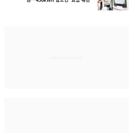
원…450kWh 넘으면 '요금 폭탄'