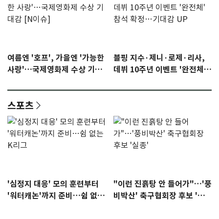
여름엔 '호프', 가을엔 '가능한
블핑 지수·제니·로제·리사,
사랑'…국제영화제 수상 기대
데뷔 10주년 이벤트 '완전체'
감 [N이슈]
참석 확정…기대감 UP
스포츠
'심정지 대응' 모의 훈련부터
"이런 진흙탕 안 들어가"…'풍
'워터캐논'까지 준비…쉼 없는
비박산' 축구협회장 후보 '실
K리그
종'