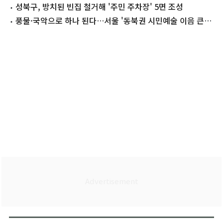
대'(종합)
성북구, 방치된 빈집 철거해 '주민 주차장' 5면 조성
풍물·국악으로 하나 된다…서울 '동북권 시민예술 이음 큰잔
치' 열려