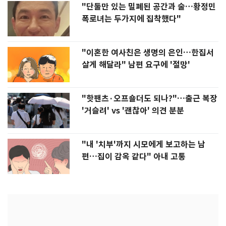
"단둘만 있는 밀폐된 공간과 술…황정민
폭로녀는 두가지에 집착했다"
"이혼한 여사친은 생명의 은인…한집서
살게 해달라" 남편 요구에 '절망'
"핫팬츠·오프숄더도 되나?"…출근 복장
'거슬려' vs '괜찮아' 의견 분분
"내 '치부'까지 시모에게 보고하는 남
편…집이 감옥 같다" 아내 고통