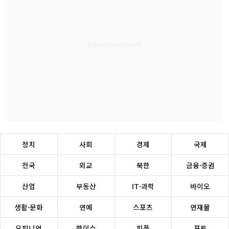
정치
사회
경제
국제
전국
외교
북한
금융·증권
산업
부동산
IT·과학
바이오
생활·문화
연예
스포츠
연재물
오피니언
핫이슈
피플
포토