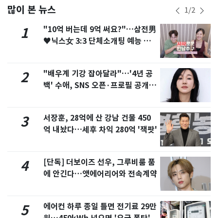
많이 본 뉴스
1
/
2
"10억 버는데 9억 써요?"…삼전男
1
♥닉스女 3:3 단체소개팅 예능 화
제
"배우계 기강 잡아달라"…'4년 공
2
백' 수애, SNS 오픈·프로필 공개
화제
서장훈, 28억에 산 강남 건물 450
3
억 내놨다…세후 차익 280억 '잭팟'
[단독] 더보이즈 선우, 그루비룸 품
4
에 안긴다…앳에어리어와 전속계약
에어컨 하루 종일 틀면 전기료 29만
5