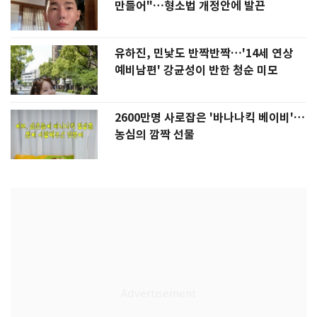
만들어"…형소법 개정안에 발끈
유하진, 민낯도 반짝반짝…'14세 연상
예비남편' 강균성이 반한 청순 미모
2600만명 사로잡은 '바나나킥 베이비'…
농심의 깜짝 선물