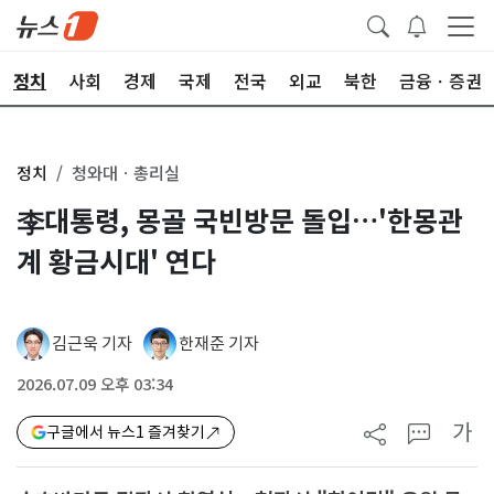
정치
사회
경제
국제
전국
외교
북한
금융ㆍ증권
정치
청와대ㆍ총리실
李대통령, 몽골 국빈방문 돌입…'한몽관
계 황금시대' 연다
김근욱 기자
한재준 기자
2026.07.09 오후 03:34
가
구글에서 뉴스1 즐겨찾기