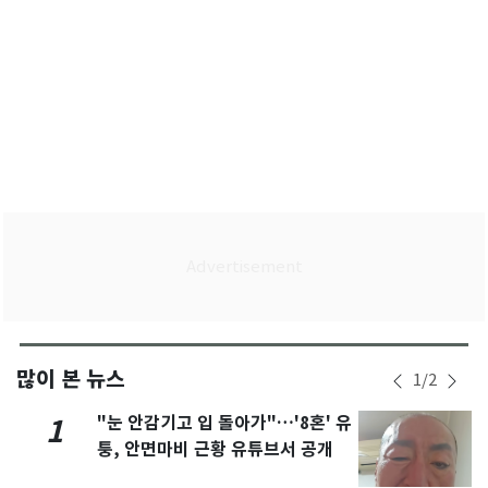
많이 본 뉴스
1
/
2
"눈 안감기고 입 돌아가"…'8혼' 유
1
퉁, 안면마비 근황 유튜브서 공개