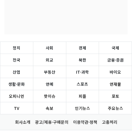
정치
사회
경제
국제
전국
외교
북한
금융·증권
산업
부동산
IT·과학
바이오
생활·문화
연예
스포츠
연재물
오피니언
핫이슈
피플
포토
TV
속보
인기뉴스
주요뉴스
회사소개
광고/제휴·구매문의
이용약관·정책
고충처리