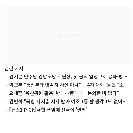
관련 기사
김기운 민주당 경남도당 위원장, 첫 공식 일정으로 봉하·평산
방문
외교부 "통일부와 엇박자 사실 아냐"…'4자 대화' 등엔 "조율
필요"
오세훈 '용산공원 활용' 반대…靑 "내부 논의한 바 없다"
김민석 "국힘 지지층 지지 받아 여조 1등 할 생각 1도 없어"
(종합)
[뉴스1 PICK]극한 폭염에 전국이 '펄펄'