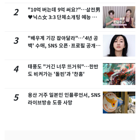
"10억 버는데 9억 써요?"…삼전男
2
♥닉스女 3:3 단체소개팅 예능 화
제
"배우계 기강 잡아달라"…'4년 공
3
백' 수애, SNS 오픈·프로필 공개
화제
태풍도 "거긴 너무 뜨거워"…한반
4
도 비켜가는 '돌핀'과 '찬홈'
용산 거주 일본인 인플루언서, SNS
5
라이브방송 도중 사망