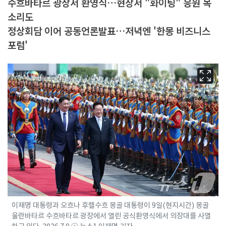
수흐바타르 광장서 환영식…현장서 "화이팅" 응원 목
소리도
정상회담 이어 공동언론발표…저녁엔 '한몽 비즈니스
포럼'
이재명 대통령과 오흐나 후렐수흐 몽골 대통령이 9일(현지시간) 몽골
울란바타르 수흐바타르 광장에서 열린 공식환영식에서 의장대를 사열