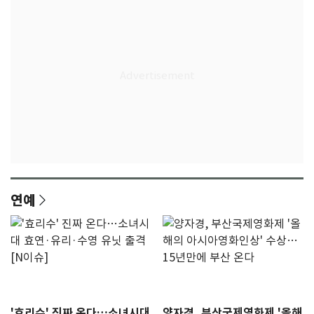
연예
'효리수' 진짜 온다…소녀시대
양자경, 부산국제영화제 '올해