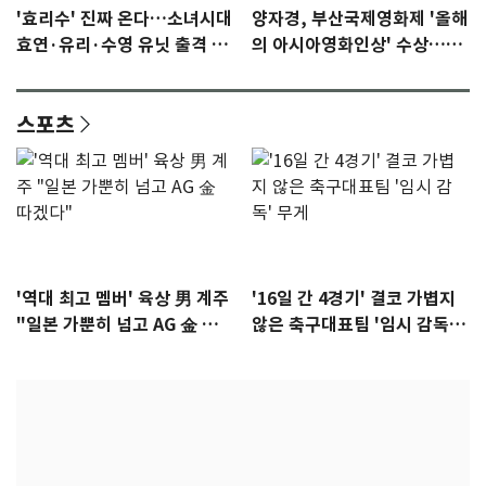
'효리수' 진짜 온다…소녀시대
양자경, 부산국제영화제 '올해
효연·유리·수영 유닛 출격 [N
의 아시아영화인상' 수상…15
이슈]
년만에 부산 온다
스포츠
'역대 최고 멤버' 육상 男 계주
'16일 간 4경기' 결코 가볍지
"일본 가뿐히 넘고 AG 金 따겠
않은 축구대표팀 '임시 감독'
다"
무게