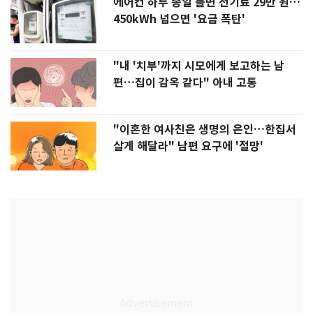
에어컨 하루 종일 틀면 전기료 29만 원…
450kWh 넘으면 '요금 폭탄'
"내 '치부'까지 시모에게 보고하는 남
편…집이 감옥 같다" 아내 고통
"이혼한 여사친은 생명의 은인…한집서
살게 해달라" 남편 요구에 '절망'