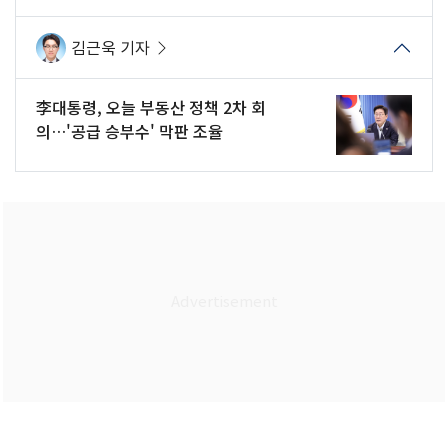
김근욱 기자
李대통령, 오늘 부동산 정책 2차 회
의…'공급 승부수' 막판 조율