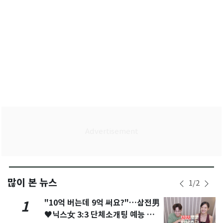
많이 본 뉴스
1
/
2
"10억 버는데 9억 써요?"…삼전男
1
♥닉스女 3:3 단체소개팅 예능 화