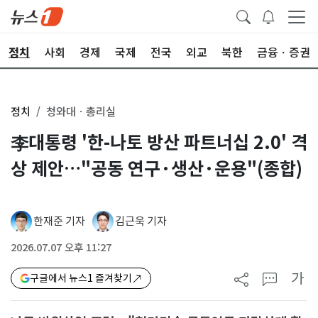
정치
사회
경제
국제
전국
외교
북한
금융ㆍ증권
정치
청와대ㆍ총리실
李대통령 '한-나토 방산 파트너십 2.0' 격
상 제안…"공동 연구·생산·운용"(종합)
한재준 기자
김근욱 기자
2026.07.07 오후 11:27
가
구글에서 뉴스1 즐겨찾기