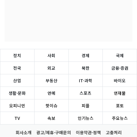
정치
사회
경제
국제
전국
외교
북한
금융·증권
산업
부동산
IT·과학
바이오
생활·문화
연예
스포츠
연재물
오피니언
핫이슈
피플
포토
TV
속보
인기뉴스
주요뉴스
회사소개
광고/제휴·구매문의
이용약관·정책
고충처리