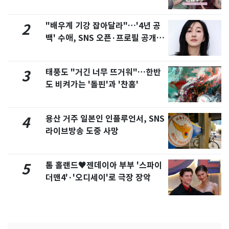
제
"배우계 기강 잡아달라"…'4년 공
2
백' 수애, SNS 오픈·프로필 공개
화제
태풍도 "거긴 너무 뜨거워"…한반
3
도 비켜가는 '돌핀'과 '찬홈'
용산 거주 일본인 인플루언서, SNS
4
라이브방송 도중 사망
톰 홀랜드♥젠데이아 부부 '스파이
5
더맨4'·'오디세이'로 극장 장악