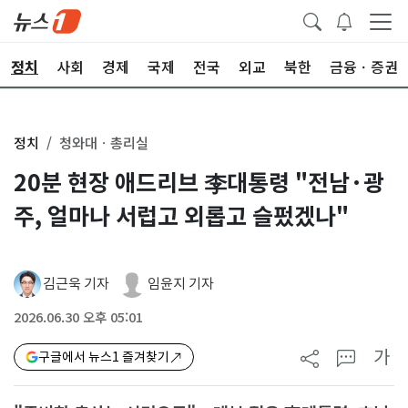
정치
사회
경제
국제
전국
외교
북한
금융ㆍ증권
정치
청와대ㆍ총리실
20분 현장 애드리브 李대통령 "전남·광
주, 얼마나 서럽고 외롭고 슬펐겠나"
김근욱 기자
임윤지 기자
2026.06.30 오후 05:01
가
구글에서 뉴스1 즐겨찾기