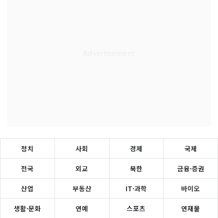
정치
사회
경제
국제
전국
외교
북한
금융·증권
산업
부동산
IT·과학
바이오
생활·문화
연예
스포츠
연재물