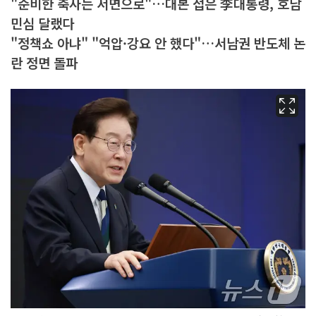
"준비한 축사는 서면으로"…대본 접은 李대통령, 호남
민심 달랬다
"정책쇼 아냐" "억압·강요 안 했다"…서남권 반도체 논
란 정면 돌파