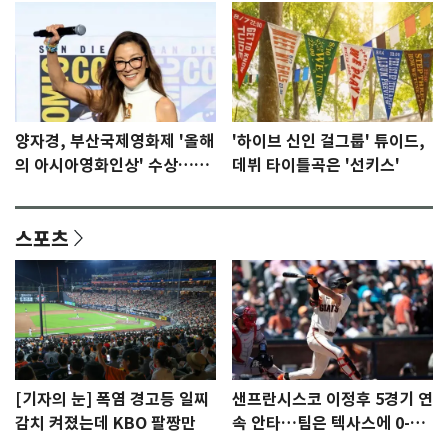
양자경, 부산국제영화제 '올해
'하이브 신인 걸그룹' 튜이드,
의 아시아영화인상' 수상…15
데뷔 타이틀곡은 '선키스'
년만에 부산 온다
스포츠
[기자의 눈] 폭염 경고등 일찌
샌프란시스코 이정후 5경기 연
감치 켜졌는데 KBO 팔짱만
속 안타…팀은 텍사스에 0-6
완패