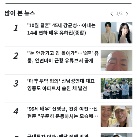
많이 본 뉴스
1
/
2
'10월 결혼' 45세 강균성…아내는
1
14세 연하 배우 유하진(종합)
"눈 안감기고 입 돌아가"…'8혼' 유
2
퉁, 안면마비 근황 유튜브서 공개
'마약 투약 혐의' 신남성연대 대표
3
영종도 아파트서 숨진 채 발견
'99세 배우' 신영균, 건강 여전…신
4
현준 "꾸준히 운동하시는 모습에 큰
자극"
국내투자 이자·배당 전액 비과