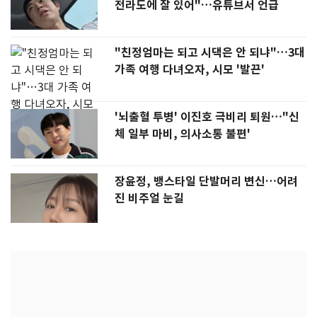
전라도에 잘 있어"…유튜브서 언급
"친정엄마는 되고 시댁은 안 되냐"…3대
가족 여행 다녀오자, 시모 '발끈'
'뇌출혈 투병' 이진호 극비리 퇴원…"신
체 일부 마비, 의사소통 불편'
장윤정, 뱅스타일 단발머리 변신…어려
진 비주얼 눈길