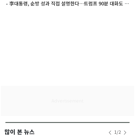
다' 해"
李대통령, 순방 성과 직접 설명한다…트럼프 90분 대화도 공
개
많이 본 뉴스
1
/
2