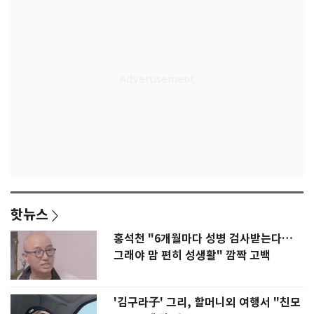
핫뉴스
홍석천 "6개월마다 성병 검사받는다…
그래야 맘 편히 성생활" 깜짝 고백
'김구라子' 그리, 할머니외 여행서 "친모