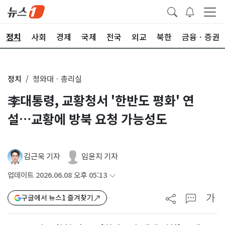
정치
사회
경제
국제
전국
외교
북한
금융ㆍ증권
정치
청와대ㆍ총리실
李대통령, 교황청서 '한반도 평화' 연
설…교황에 방북 요청 가능성도
김근욱 기자
임윤지 기자
업데이트 2026.06.08 오후 05:13
가
구글에서 뉴스1 즐겨찾기