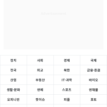
정치
사회
경제
국제
전국
외교
북한
금융·증권
산업
부동산
IT·과학
바이오
생활·문화
연예
스포츠
연재물
오피니언
핫이슈
피플
포토