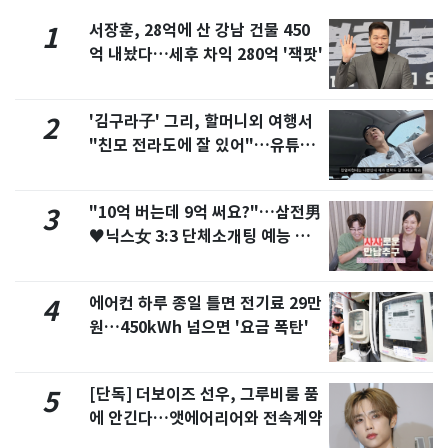
서장훈, 28억에 산 강남 건물 450
1
억 내놨다…세후 차익 280억 '잭팟'
'김구라子' 그리, 할머니외 여행서
2
"친모 전라도에 잘 있어"…유튜브
서 언급
"10억 버는데 9억 써요?"…삼전男
3
♥닉스女 3:3 단체소개팅 예능 화
제
에어컨 하루 종일 틀면 전기료 29만
4
원…450kWh 넘으면 '요금 폭탄'
[단독] 더보이즈 선우, 그루비룸 품
5
에 안긴다…앳에어리어와 전속계약