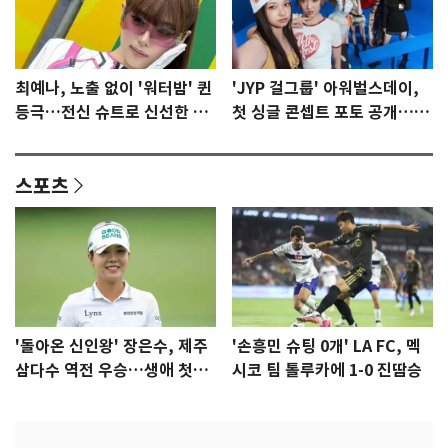
최예나, 노출 없이 '워터밤' 퀸
'JYP 걸그룹' 아워벌스데이,
등극…전신 슈트로 신선한 충
첫 싱글 콘셉트 포토 공개…청
격 [N샷]
량·키치
스포츠
'돌아온 신인왕' 장은수, 제주
'손흥민 슈팅 0개' LA FC, 멕
삼다수 역전 우승…생애 첫승
시코 팀 톨루카에 1-0 진땀승
감격