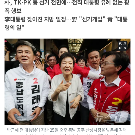
朴, TK·PK 등 선거 전면에…전직 대통령 유례 없는 광
폭 행보
李대통령 잦아진 지방 일정…野 "선거개입" 靑 "대통
령의 일"
박근혜 전 대통령이 지난 25일 오후 충남 공주 산성시장을 방문해 김태