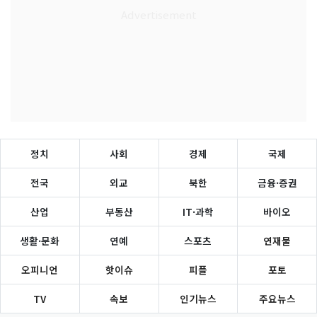
정치
사회
경제
국제
전국
외교
북한
금융·증권
산업
부동산
IT·과학
바이오
생활·문화
연예
스포츠
연재물
오피니언
핫이슈
피플
포토
TV
속보
인기뉴스
주요뉴스