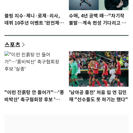
블핑 지수·제니·로제·리사,
수애, 4년 공백 왜…"차기작
데뷔 10주년 이벤트 '완전체'
불발…계속 편성 기다리고 있
참석 확정…기대감 UP
다"
스포츠
"이런 진흙탕 안 들어가"…'풍
'남아공 졸전' 처음 입 연 김민
비박산' 축구협회장 후보 '실
재 "선수들도 못 하기는 했다"
종'