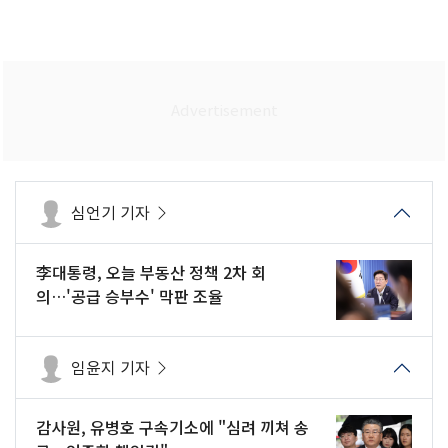
심언기 기자
李대통령, 오늘 부동산 정책 2차 회
의…'공급 승부수' 막판 조율
임윤지 기자
감사원, 유병호 구속기소에 "심려 끼쳐 송