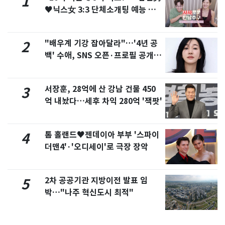
1
♥닉스女 3:3 단체소개팅 예능 화
제
"배우계 기강 잡아달라"…'4년 공
2
백' 수애, SNS 오픈·프로필 공개
화제
서장훈, 28억에 산 강남 건물 450
3
억 내놨다…세후 차익 280억 '잭팟'
톰 홀랜드♥젠데이아 부부 '스파이
4
더맨4'·'오디세이'로 극장 장악
2차 공공기관 지방이전 발표 임
5
박…"나주 혁신도시 최적"