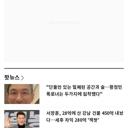
핫뉴스
"단둘만 있는 밀폐된 공간과 술…황정민
폭로녀는 두가지에 집착했다"
서장훈, 28억에 산 강남 건물 450억 내놨
다…세후 차익 280억 '잭팟'