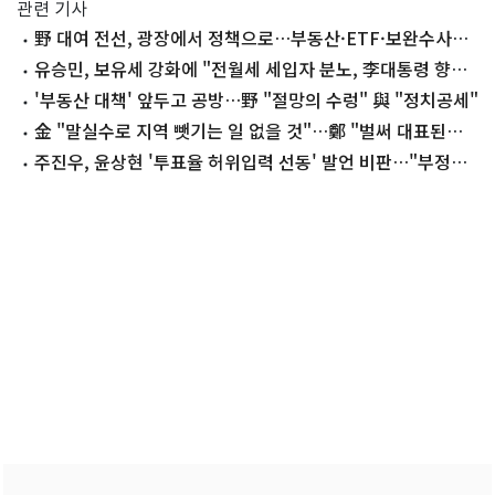
관련 기사
野 대여 전선, 광장에서 정책으로…부동산·ETF·보완수사권
3축
유승민, 보유세 강화에 "전월세 세입자 분노, 李대통령 향할
것"
'부동산 대책' 앞두고 공방…野 "절망의 수렁" 與 "정치공세"
金 "말실수로 지역 뺏기는 일 없을 것"…鄭 "벌써 대표된양
당직 나눠줘"
주진우, 윤상현 '투표율 허위입력 선동' 발언 비판…"부정선
거 은폐론자"