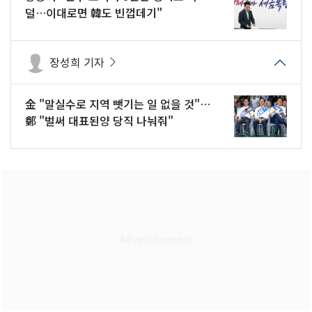
덜…이대로면 韓도 빈껍데기"
장성희 기자
金 "말실수로 지역 뺏기는 일 없을 것"…
鄭 "벌써 대표된양 당직 나눠줘"