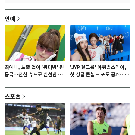
연예
최예나, 노출 없이 '워터밤' 퀸
'JYP 걸그룹' 아워벌스데이,
등극…전신 슈트로 신선한 충
첫 싱글 콘셉트 포토 공개…청
격 [N샷]
량·키치
스포츠