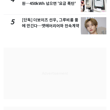
원…450kWh 넘으면 '요금 폭탄'
[단독] 더보이즈 선우, 그루비룸 품
5
에 안긴다…앳에어리어와 전속계약