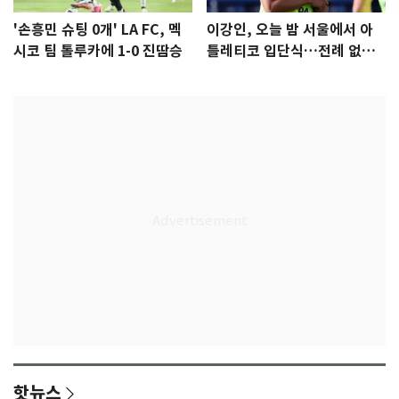
'손흥민 슈팅 0개' LA FC, 멕
이강인, 오늘 밤 서울에서 아
시코 팀 톨루카에 1-0 진땀승
틀레티코 입단식…전례 없는
특급대우
핫뉴스