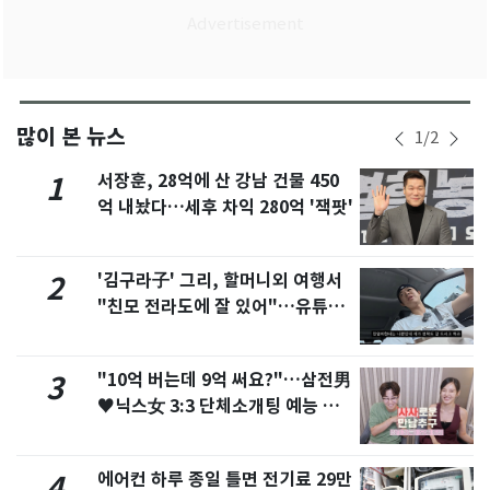
많이 본 뉴스
1
/
2
서장훈, 28억에 산 강남 건물 450
1
억 내놨다…세후 차익 280억 '잭팟'
'김구라子' 그리, 할머니외 여행서
2
"친모 전라도에 잘 있어"…유튜브
서 언급
"10억 버는데 9억 써요?"…삼전男
3
♥닉스女 3:3 단체소개팅 예능 화
제
에어컨 하루 종일 틀면 전기료 29만
4