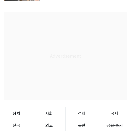
정치
사회
경제
국제
전국
외교
북한
금융·증권