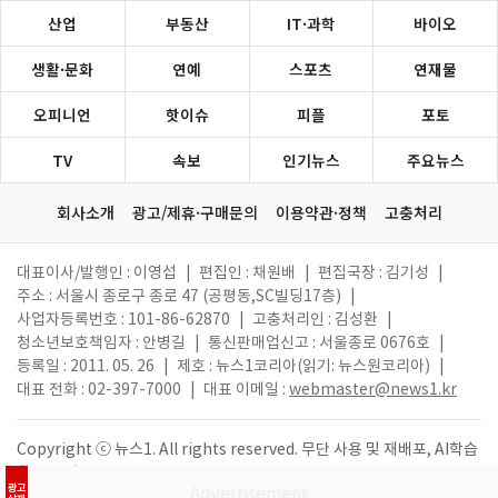
산업
부동산
IT·과학
바이오
생활·문화
연예
스포츠
연재물
오피니언
핫이슈
피플
포토
TV
속보
인기뉴스
주요뉴스
회사소개
광고/제휴·구매문의
이용약관·정책
고충처리
대표이사/발행인 : 이영섭
|
편집인 : 채원배
|
편집국장 : 김기성
|
주소 : 서울시 종로구 종로 47 (공평동,SC빌딩17층)
|
사업자등록번호 : 101-86-62870
|
고충처리인 : 김성환
|
청소년보호책임자 : 안병길
|
통신판매업신고 : 서울종로 0676호
|
등록일 : 2011. 05. 26
|
제호 : 뉴스1코리아(읽기: 뉴스원코리아)
|
대표 전화 : 02-397-7000
|
대표 이메일 :
webmaster@news1.kr
Copyright ⓒ 뉴스1. All rights reserved. 무단 사용 및 재배포, AI학습
활용 금지.
광고