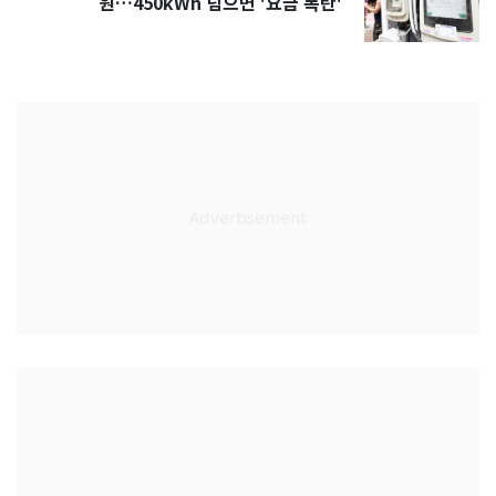
원…450kWh 넘으면 '요금 폭탄'