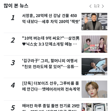
많이 본 뉴스
1
/
2
서장훈, 28억에 산 강남 건물 450
1
억 내놨다…세후 차익 280억 '잭팟'
"10억 버는데 9억 써요?"…삼전男
2
♥닉스女 3:3 단체소개팅 예능 화
제
'김구라子' 그리, 할머니외 여행서
3
"친모 전라도에 잘 있어"…유튜브
서 언급
[단독] 더보이즈 선우, 그루비룸 품
4
에 안긴다…앳에어리어와 전속계약
에어컨 하루 종일 틀면 전기료 29만
5