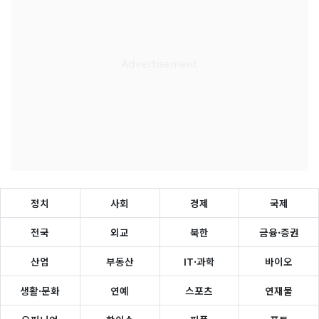
정치
사회
경제
국제
전국
외교
북한
금융·증권
산업
부동산
IT·과학
바이오
생활·문화
연예
스포츠
연재물