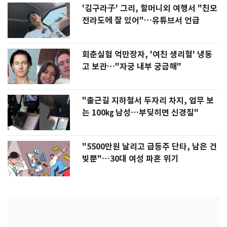
'김구라子' 그리, 할머니외 여행서 "친모
전라도에 잘 있어"…유튜브서 언급
회춘실험 억만장자, '여친 생리혈' 냉동
고 보관…"자궁 내부 궁금해"
"출근길 지하철서 두자리 차지, 업무 보
는 100㎏ 남성…부딪히면 신경질"
"5500만원 날리고 급등주 단타, 남은 건
빚뿐"…30대 여성 파혼 위기