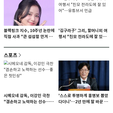
블랙핑크 지수, 10주년 논란에
'김구라子' 그리, 할머니외 여
직접 사과 "큰 섭섭함 안겨 미
행서 "친모 전라도에 잘 있
안"
어"…유튜브서 언급
스포츠
시메오네 감독, 이강인 극찬
'스스로 투명하게 홍명보 뽑았
"겸손하고 노력하는 선수…좋
다더니'…2년 만에 말 바꾼 이
은 첫인상"
임생