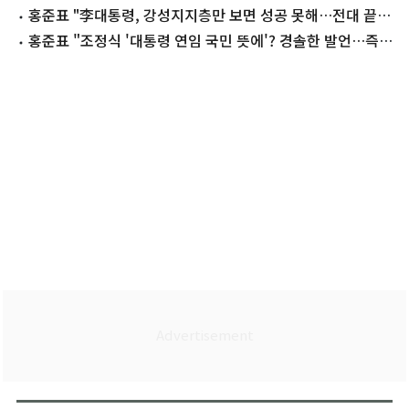
야"
홍준표 "李대통령, 강성지지층만 보면 성공 못해…전대 끝나
면 잘 하길"
홍준표 "조정식 '대통령 연임 국민 뜻에'? 경솔한 발언…즉시
취소해야"