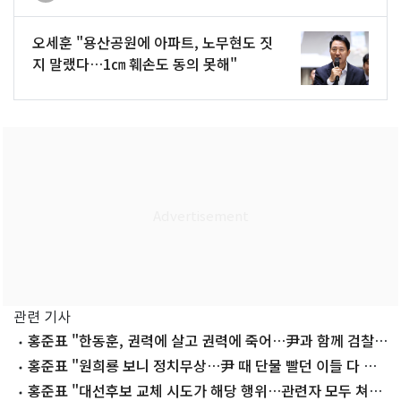
오세훈 "용산공원에 아파트, 노무현도 짓
지 말랬다…1㎝ 훼손도 동의 못해"
관련 기사
홍준표 "한동훈, 권력에 살고 권력에 죽어…尹과 함께 검찰
문닫게 해"
홍준표 "원희룡 보니 정치무상…尹 때 단물 빨던 이들 다 어
디 갔나"
홍준표 "대선후보 교체 시도가 해당 행위…관련자 모두 쳐내