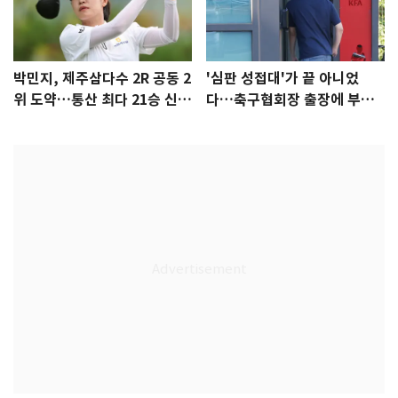
박민지, 제주삼다수 2R 공동 2
'심판 성접대'가 끝 아니었
위 도약…통산 최다 21승 신기
다…축구협회장 출장에 부인
록 도전
3회 동반 '펑펑'