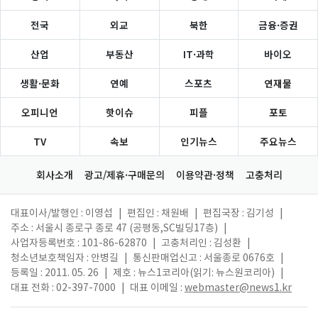
전국
외교
북한
금융·증권
산업
부동산
IT·과학
바이오
생활·문화
연예
스포츠
연재물
오피니언
핫이슈
피플
포토
TV
속보
인기뉴스
주요뉴스
회사소개
광고/제휴·구매문의
이용약관·정책
고충처리
대표이사/발행인 : 이영섭
|
편집인 : 채원배
|
편집국장 : 김기성
|
주소 : 서울시 종로구 종로 47 (공평동,SC빌딩17층)
|
사업자등록번호 : 101-86-62870
|
고충처리인 : 김성환
|
청소년보호책임자 : 안병길
|
통신판매업신고 : 서울종로 0676호
|
등록일 : 2011. 05. 26
|
제호 : 뉴스1코리아(읽기: 뉴스원코리아)
|
대표 전화 : 02-397-7000
|
대표 이메일 :
webmaster@news1.kr