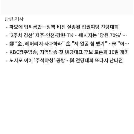
관련 기사
파묘에 입씨름만…정책·비전 실종된 집권여당 전당대회
'2주차 경선' 제주·인천·강원·TK …메시지는 '당원 70%' 호
남·수도권
鄭 "金, 레버리지 사과하라" 金 "제 얼굴 침 뱉기"…宋 "이인
제 닮아가는 鄭" (종합)
KBC광주방송, 지역방송 첫 與당대표 후보 토론회 10일 개최
노사모 이어 '주석야청' 공방…與 전당대회 또다시 난타전