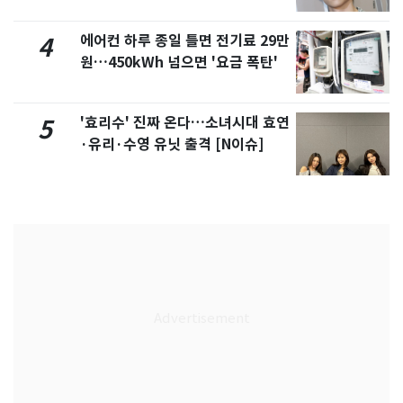
에어컨 하루 종일 틀면 전기료 29만
4
원…450kWh 넘으면 '요금 폭탄'
'효리수' 진짜 온다…소녀시대 효연
5
·유리·수영 유닛 출격 [N이슈]