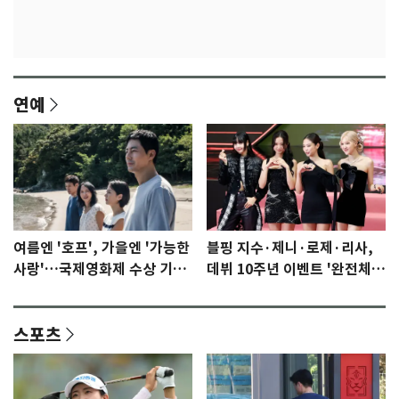
연예
여름엔 '호프', 가을엔 '가능한
블핑 지수·제니·로제·리사,
사랑'…국제영화제 수상 기대
데뷔 10주년 이벤트 '완전체'
감 [N이슈]
참석 확정…기대감 UP
스포츠