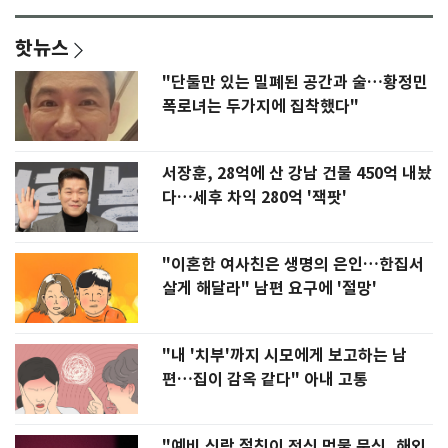
핫뉴스
"단둘만 있는 밀폐된 공간과 술…황정민
폭로녀는 두가지에 집착했다"
서장훈, 28억에 산 강남 건물 450억 내놨
다…세후 차익 280억 '잭팟'
"이혼한 여사친은 생명의 은인…한집서
살게 해달라" 남편 요구에 '절망'
"내 '치부'까지 시모에게 보고하는 남
편…집이 감옥 같다" 아내 고통
"예비 신랑 절친이 전신 먹물 문신, 해외