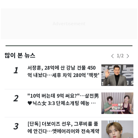
많이 본 뉴스
1
/
2
서장훈, 28억에 산 강남 건물 450
1
억 내놨다…세후 차익 280억 '잭팟'
"10억 버는데 9억 써요?"…삼전男
2
♥닉스女 3:3 단체소개팅 예능 화
제
[단독] 더보이즈 선우, 그루비룸 품
3
에 안긴다…앳에어리어와 전속계약