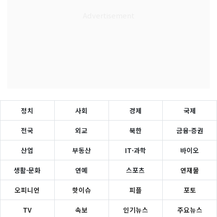
정치
사회
경제
국제
전국
외교
북한
금융·증권
산업
부동산
IT·과학
바이오
생활·문화
연예
스포츠
연재물
오피니언
핫이슈
피플
포토
TV
속보
인기뉴스
주요뉴스