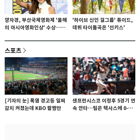
양자경, 부산국제영화제 '올해
'하이브 신인 걸그룹' 튜이드,
의 아시아영화인상' 수상…15
데뷔 타이틀곡은 '선키스'
년만에 부산 온다
스포츠
[기자의 눈] 폭염 경고등 일찌
샌프란시스코 이정후 5경기 연
감치 켜졌는데 KBO 팔짱만
속 안타…팀은 텍사스에 0-6
완패