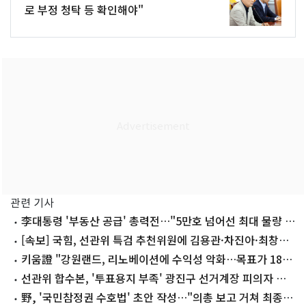
로 부정 청탁 등 확인해야"
관련 기사
李대통령 '부동산 공급' 총력전…"5만호 넘어선 최대 물량 뽑
을 것"
[속보] 국힘, 선관위 특검 추천위원에 김용관·차진아·최창호
추천
키움證 "강원랜드, 리노베이션에 수익성 악화…목표가 18%
↓"
선관위 합수본, '투표용지 부족' 광진구 선거계장 피의자 소
환
野, '국민참정권 수호법' 초안 작성…"의총 보고 거쳐 최종안