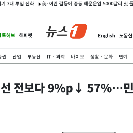
 투입 진화
美·이란 갈등에 중동 해운운임 5000달러 첫 돌파…SC
립토허브
해피펫
English
노동신
|
|
증권
산업
부동산
ITㆍ과학
바이오
생활ㆍ문화
연예
선 전보다 9%p↓ 57%…민