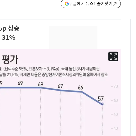
구글에서 뉴스1 즐겨찾기
%p 상승
 31%
"캐리비안 베이 여자 탈
6
의실에 남자가 있어
요"…경찰 수사