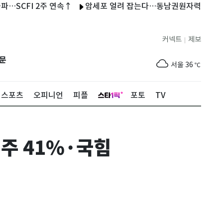
FI 2주 연속↑
암세포 얼려 잡는다…동남권원자력의학원 냉동제거
커넥트
제보
|
제주
30
℃
문
서울
36
℃
부산
33
℃
스포츠
오피니언
피플
포토
TV
대구
37
℃
인천
37
℃
주 41%·국힘
광주
37
℃
대전
36
℃
울산
32
℃
강릉
30
℃
제주
30
℃