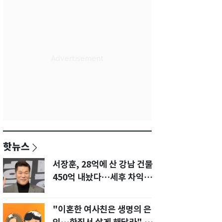
핫뉴스
서장훈, 28억에 산 강남 건물
450억 내놨다…세후 차익
280억 '잭팟'
"이혼한 여사친은 생명의 은