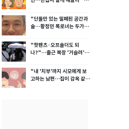
인…한집서 살게 해달라" 남
편 요구에 '절망'
"단둘만 있는 밀폐된 공간과
술…황정민 폭로녀는 두가지
에 집착했다"
"핫팬츠·오프숄더도 되
나?"…출근 복장 '거슬려'
vs '괜찮아' 의견 분분
"내 '치부'까지 시모에게 보
고하는 남편…집이 감옥 같
다" 아내 고통