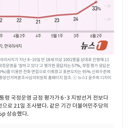
13호 태풍 '돌핀' 日오
7
키나와·가고시마현 접
근…26만명 대피령
전남광주 화정역 인근서
8
교통사고로 40대 심정
지…6명 부상
가 지난 8~10일 만 18세 이상 1001명을 상대로 진행해 11
축구협회, 외국인 심판
9
정운영을 '잘하고 있다'고 평가한 응답자는 57%, 부정 평가 응답은
들 10여명 대상 '성 접
00%)를 이용한 전화 면접으로 이뤄졌고 표본오차는 95% 신뢰수준에
대' 의혹…월드컵·올림
용은 중앙선거여론조사심의위원회 홈페이지 참조. ⓒ 뉴스1 윤주희 디자이
픽 예선 등
美 상원 클래리티법 처
10
리 난항…민주당 "윤리
대통령 국정운영 긍정 평가가 6·3 지방선거 전보다
·AML 보완 우선"
 것으로 21일 조사됐다. 같은 기간 더불어민주당의
%p 상승했다.