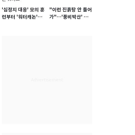
'심정지 대응' 모의 훈
"이런 진흙탕 안 들어
련부터 '워터캐논'까
가"…'풍비박산' 축
지 준비…쉼 없는 K
구협회장 후보 '실종'
리그