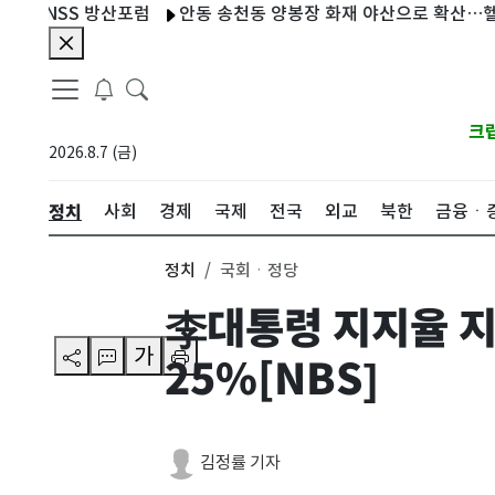
NSS 방산포럼
안동 송천동 양봉장 화재 야산으로 확산…헬기 3대
크
2026.8.7 (금)
정치
사회
경제
국제
전국
외교
북한
금융ㆍ
정치
국회ㆍ정당
李대통령 지지율 지
가
25%[NBS]
김정률 기자