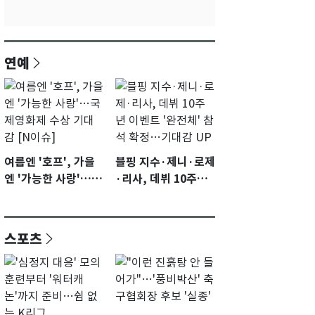
연예
여름엔 '호프', 가을
블핑 지수·제니·로제
엔 '가능한 사랑'…국
·리사, 데뷔 10주년
제영화제 수상 기대
이벤트 '완전체' 참석
감 [N이슈]
확정…기대감 UP
스포츠