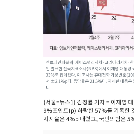
엠브레인퍼블릭·케이스탯리서치·코리아리서치·한국리서치
일 발표한 전국지표조사(NBS)에서 이재명 대통령 국
33%로 집계됐다. 이 조사는 휴대전화 가상번호(1
서 ±3.1%p다. 응답률은 21.5%다. 자세한 내
너
(서울=뉴스1) 김정률 기자 = 이재명 
9%포인트(p) 하락한 57%를 기록한
지지율은 4%p 내렸고, 국민의힘은 5