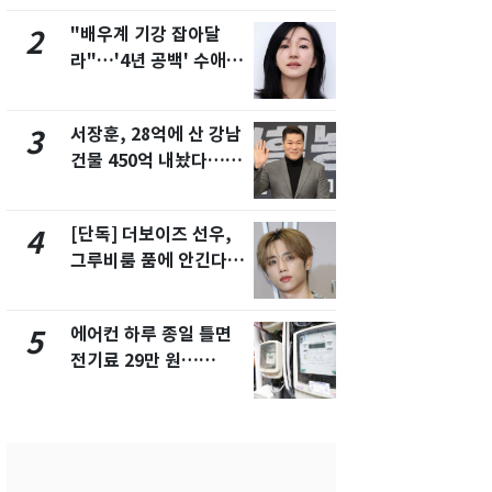
제
"배우계 기강 잡아달
13호 태풍 '
2
7
라"…'4년 공백' 수애,
키나와·가고
SNS 오픈·프로필 공개
근…26만명
화제
서장훈, 28억에 산 강남
전남광주 화
3
8
건물 450억 내놨다…세
교통사고로 
후 차익 280억 '잭팟'
지…6명 부
[단독] 더보이즈 선우,
축구협회, 
4
9
그루비룸 품에 안긴다…
들 10여명 대
앳에어리어와 전속계약
대' 의혹…
픽 예선 등
에어컨 하루 종일 틀면
美 상원 클
5
10
전기료 29만 원…
리 난항…민
450kWh 넘으면 '요금
·AML 보완
폭탄'