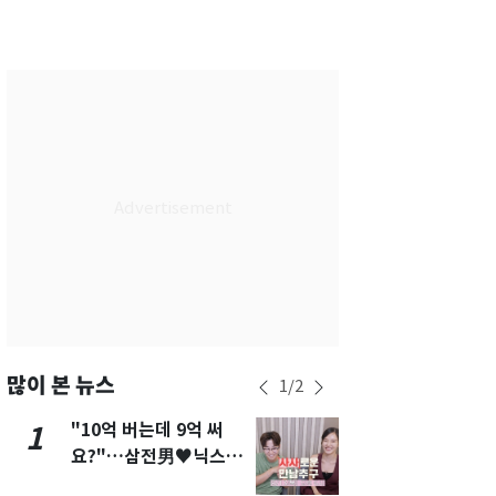
서울
36
℃
부산
33
℃
대구
37
℃
인천
37
℃
광주
37
℃
대전
36
℃
울산
32
℃
강릉
30
℃
제주
30
℃
많이 본 뉴스
1
/
2
"10억 버는데 9억 써
"캐리비안 
1
6
요?"…삼전男♥닉스女
의실에 남자
3:3 단체소개팅 예능 화
요"…경찰 