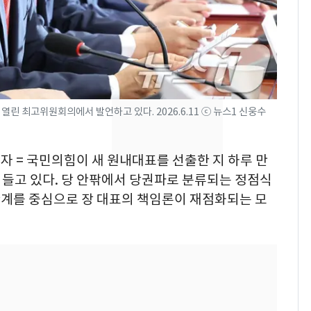
교통사고로 40대 심정
지…6명 부상
축구협회, 외국인 심판
8
들 10여명 대상 '성 접
대' 의혹…월드컵·올림
픽 예선 등
린 최고위원회의에서 발언하고 있다. 2026.6.11 ⓒ 뉴스1 신웅수
美 상원 클래리티법 처
9
리 난항…민주당 "윤리
·AML 보완 우선"
자 = 국민의힘이 새 원내대표를 선출한 지 하루 만
를 들고 있다. 당 안팎에서 당권파로 분류되는 정점식
'심판 성접대'가 끝 아니
10
계를 중심으로 장 대표의 책임론이 재점화되는 모
었다…축구협회장 출장
에 부인 3회 동반 '펑펑'