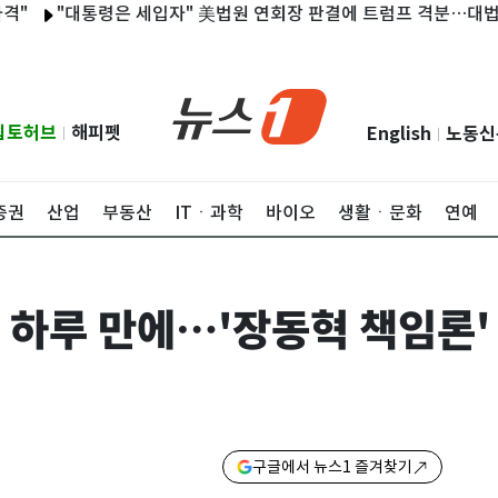
대통령은 세입자" 美법원 연회장 판결에 트럼프 격분…대법원 상고(
립토허브
해피펫
English
노동신
|
|
증권
산업
부동산
ITㆍ과학
바이오
생활ㆍ문화
연예
출 하루 만에…'장동혁 책임론'
구글에서 뉴스1 즐겨찾기