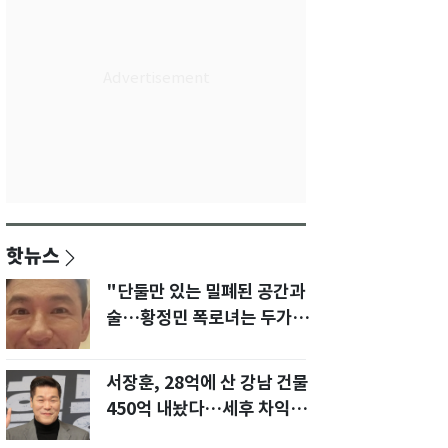
핫뉴스
"단둘만 있는 밀폐된 공간과
술…황정민 폭로녀는 두가지
에 집착했다"
서장훈, 28억에 산 강남 건물
450억 내놨다…세후 차익
280억 '잭팟'