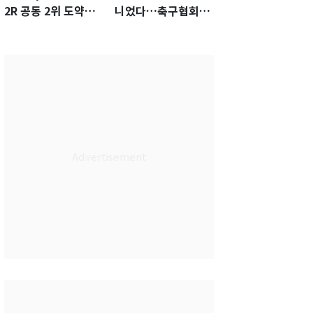
2R 공동 2위 도약…
니었다…축구협회장
통산 최다 21승 신기
출장에 부인 3회 동반
록 도전
'펑펑'