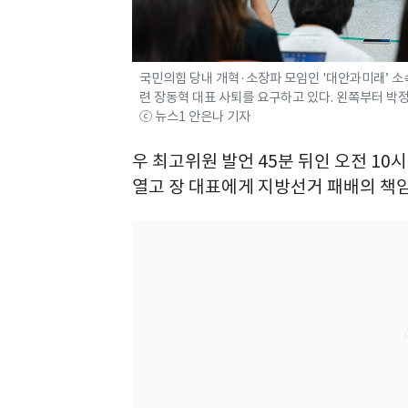
국민의힘 당내 개혁·소장파 모임인 '대안과미래’ 소속
련 장동혁 대표 사퇴를 요구하고 있다. 왼쪽부터 박정하,
ⓒ 뉴스1 안은나 기자
우 최고위원 발언 45분 뒤인 오전 10
열고 장 대표에게 지방선거 패배의 책임