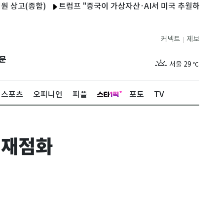
종합)
트럼프 "중국이 가상자산·AI서 미국 추월하게 둘 수 없어"
커넥트
제보
|
제주
29
℃
문
서울
29
℃
부산
28
℃
스포츠
오피니언
피플
포토
TV
대구
28
℃
인천
30
℃
 재점화
광주
29
℃
대전
27
℃
울산
27
℃
강릉
25
℃
제주
29
℃