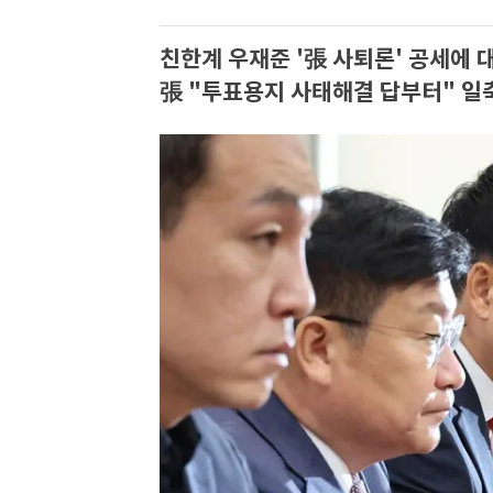
친한계 우재준 '張 사퇴론' 공세에
張 "투표용지 사태해결 답부터" 일