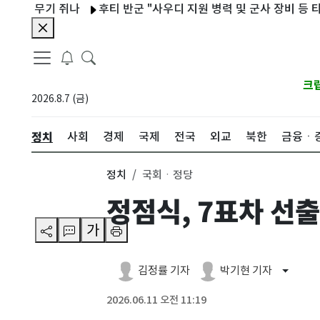
무기 쥐나
후티 반군 "사우디 지원 병력 및 군사 장비 등 타격"
"
크
2026.8.7 (금)
정치
사회
경제
국제
전국
외교
북한
금융ㆍ
정치
국회ㆍ정당
정점식, 7표차 선
가
김정률 기자
박기현 기자
2026.06.11 오전 11:19