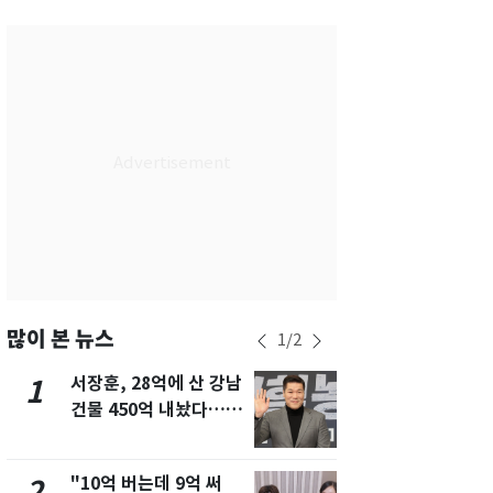
서울
29
℃
부산
28
℃
대구
28
℃
인천
30
℃
광주
29
℃
대전
27
℃
울산
27
℃
강릉
25
℃
많이 본 뉴스
1
/
2
제주
29
℃
서장훈, 28억에 산 강남
[단독]중수
1
6
건물 450억 내놨다…세
수사관 경력
후 차익 280억 '잭팟'
진…법무사·
택' 유지
"10억 버는데 9억 써
전남광주 화
2
7