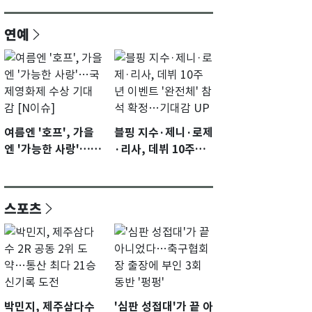
연예
여름엔 '호프', 가을
블핑 지수·제니·로제
엔 '가능한 사랑'…국
·리사, 데뷔 10주년
제영화제 수상 기대
이벤트 '완전체' 참석
감 [N이슈]
확정…기대감 UP
스포츠
박민지, 제주삼다수
'심판 성접대'가 끝 아