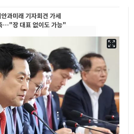
 대안과미래 기자회견 가세
축…"장 대표 없이도 가능"
[단독]중수청 가는 검찰
6
수사관 경력 합산 추
진…법무사·집행관 '혜
택' 유지
전남광주 화정역 인근서
7