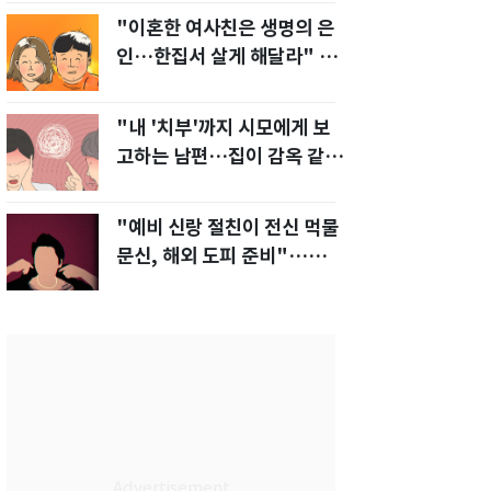
"이혼한 여사친은 생명의 은
인…한집서 살게 해달라" 남
편 요구에 '절망'
"내 '치부'까지 시모에게 보
고하는 남편…집이 감옥 같
다" 아내 고통
"예비 신랑 절친이 전신 먹물
문신, 해외 도피 준비"…예비
신부 '혼란'