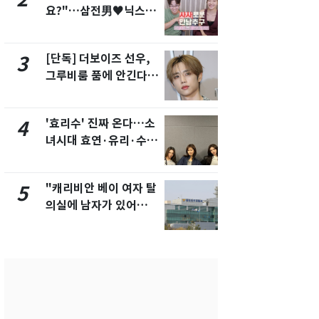
요?"…삼전男♥닉스女
교통사고로 
3:3 단체소개팅 예능 화
지…6명 부
제
[단독] 더보이즈 선우,
축구협회, 
3
8
그루비룸 품에 안긴다…
들 10여명 대
앳에어리어와 전속계약
대' 의혹…
픽 예선 등
'효리수' 진짜 온다…소
美 상원 클
4
9
녀시대 효연·유리·수영
리 난항…민
유닛 출격 [N이슈]
·AML 보완
"캐리비안 베이 여자 탈
'심판 성접대
5
10
의실에 남자가 있어
었다…축구
요"…경찰 수사
에 부인 3회 