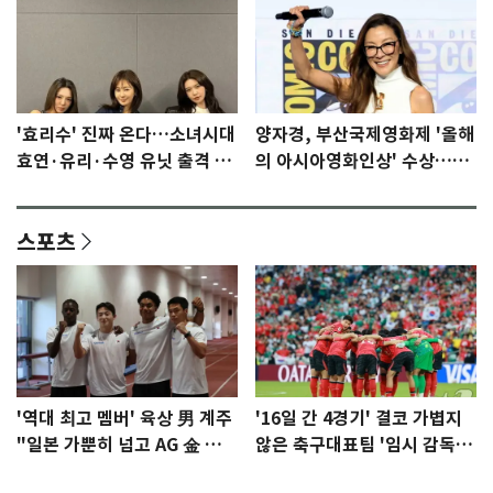
'효리수' 진짜 온다…소녀시대
양자경, 부산국제영화제 '올해
효연·유리·수영 유닛 출격 [N
의 아시아영화인상' 수상…15
이슈]
년만에 부산 온다
스포츠
'역대 최고 멤버' 육상 男 계주
'16일 간 4경기' 결코 가볍지
"일본 가뿐히 넘고 AG 金 따겠
않은 축구대표팀 '임시 감독'
다"
무게