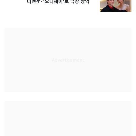
더맨4'·'오디세이'로 극장 장악