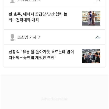
한·호주, 에너지 공급망·방산 협력 논
의…전략대화 개최
조소영 기자
신장식 "유통 물 돌아가듯 흐르는데 법이
차단막…농안법 개정안 추진"