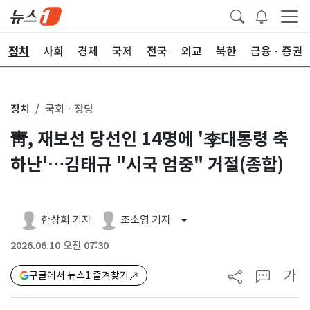
정치
사회
경제
국제
전국
외교
북한
금융ㆍ증권
정치
국회ㆍ정당
靑, 재보선 당선인 14명에 '李대통령 축
하난'…김태규 "시국 엄중" 거절(종합)
한상희 기자
조소영 기자
2026.06.10 오전 07:30
가
구글에서 뉴스1 즐겨찾기