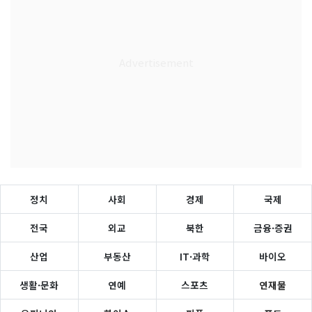
정치
사회
경제
국제
전국
외교
북한
금융·증권
산업
부동산
IT·과학
바이오
생활·문화
연예
스포츠
연재물