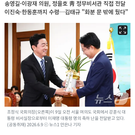
송영길·이광재 의원, 정을호 靑 정무비서관 직접 전달
이진숙·한동훈까지 수령…김태규 "화분 문 밖에 뒀다"
조정식 국회의장(오른쪽)이 9일 오전 서울 여의도 국회에서 강훈식 대
통령 비서실장으로부터 이재명 대통령 명의 축하 난을 전달받고 있다.
(공동취재) 2026.6.9 ⓒ 뉴스1 안은나 기자