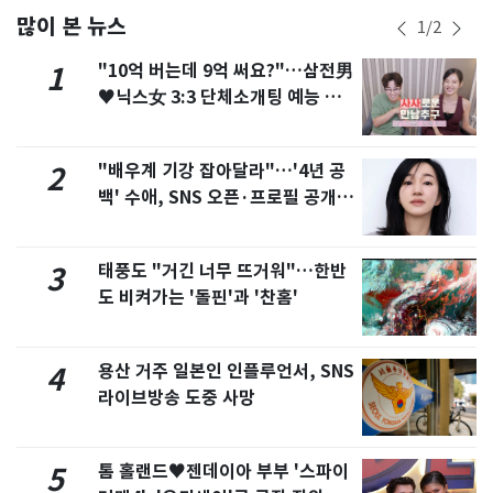
많이 본 뉴스
1
/
2
"10억 버는데 9억 써요?"…삼전男
1
♥닉스女 3:3 단체소개팅 예능 화
제
"배우계 기강 잡아달라"…'4년 공
2
백' 수애, SNS 오픈·프로필 공개
화제
태풍도 "거긴 너무 뜨거워"…한반
3
도 비켜가는 '돌핀'과 '찬홈'
용산 거주 일본인 인플루언서, SNS
4
라이브방송 도중 사망
톰 홀랜드♥젠데이아 부부 '스파이
5