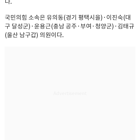
다.
국민의힘 소속은 유의동(경기 평택시을)·이진숙(대
구 달성군)·윤용근(충남 공주·부여·청양군)·김태규
(울산 남구갑) 의원이다.