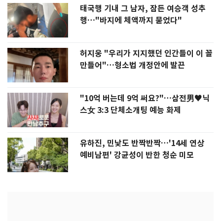
태국행 기내 그 남자, 잠든 여승객 성추
행…"바지에 체액까지 묻었다"
허지웅 "우리가 지지했던 인간들이 이 꼴
만들어"…형소법 개정안에 발끈
"10억 버는데 9억 써요?"…삼전男♥닉
스女 3:3 단체소개팅 예능 화제
유하진, 민낯도 반짝반짝…'14세 연상
예비남편' 강균성이 반한 청순 미모