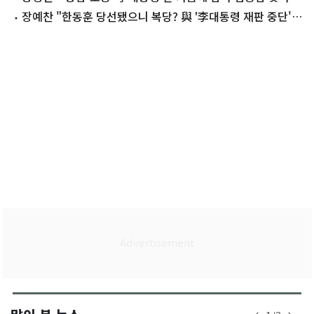
격려"
장예찬 "한동훈 당선됐으니 복당? 與 '李대통령 재판 중단'
같은 것"