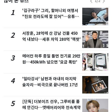
많이 본 뉴스
1
/
2
'김구라子' 그리, 할머니외 여행서
1
"친모 전라도에 잘 있어"…유튜브
서 언급
서장훈, 28억에 산 강남 건물 450
2
억 내놨다…세후 차익 280억 '잭팟'
에어컨 하루 종일 틀면 전기료 29만
3
원…450kWh 넘으면 '요금 폭탄'
'일타강사' 남편과 아내의 마지막
4
술자리…비극으로 끝나버린 17년
[단독] 더보이즈 선우, 그루비룸 품
5
에 안긴다…앳에어리어와 전속계약