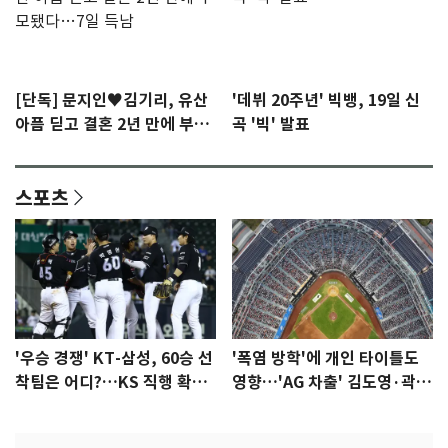
[단독] 문지인♥김기리, 유산
'데뷔 20주년' 빅뱅, 19일 신
아픔 딛고 결혼 2년 만에 부모
곡 '빅' 발표
됐다…7일 득남
스포츠
'우승 경쟁' KT-삼성, 60승 선
'폭염 방학'에 개인 타이틀도
착팀은 어디?…KS 직행 확률
영향…'AG 차출' 김도영·곽빈
77.8%
울상