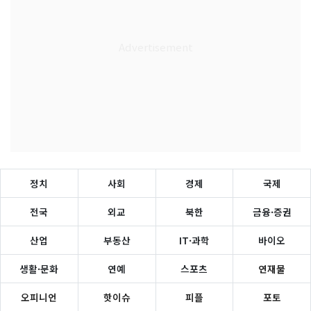
정치
사회
경제
국제
전국
외교
북한
금융·증권
산업
부동산
IT·과학
바이오
생활·문화
연예
스포츠
연재물
오피니언
핫이슈
피플
포토