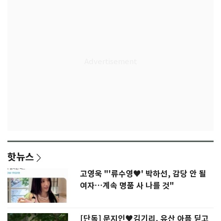
핫뉴스
고영욱 "'류수영♥' 박하선, 감당 안 될
여자…계속 명품 사 나를 것"
[단독] 문지인♥김기리, 유산 아픔 딛고