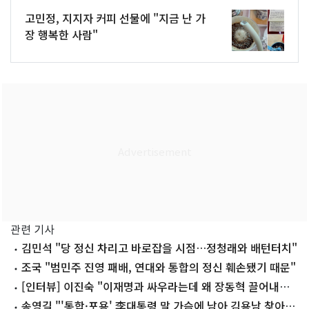
고민정, 지지자 커피 선물에 "지금 난 가
장 행복한 사람"
관련 기사
김민석 "당 정신 차리고 바로잡을 시점…정청래와 배턴터치"
조국 "범민주 진영 패배, 연대와 통합의 정신 훼손됐기 때문"
[인터뷰] 이진숙 "이재명과 싸우라는데 왜 장동혁 끌어내리
려 하나"
송영길 "'통합·포용' 李대통령 말 가슴에 남아 김용남 찾아