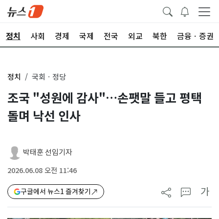
정치
사회
경제
국제
전국
외교
북한
금융ㆍ증권
정치
국회ㆍ정당
조국 "성원에 감사"…손팻말 들고 평택
돌며 낙선 인사
박태훈 선임기자
2026.06.08 오전 11:46
가
구글에서 뉴스1 즐겨찾기