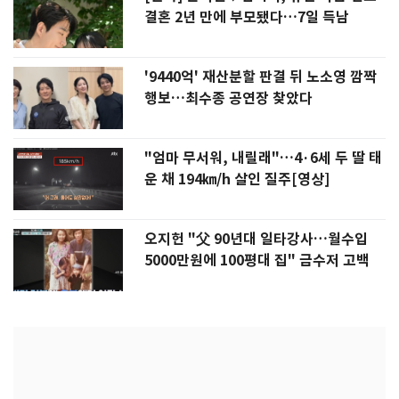
결혼 2년 만에 부모됐다…7일 득남
'9440억' 재산분할 판결 뒤 노소영 깜짝
행보…최수종 공연장 찾았다
"엄마 무서워, 내릴래"…4·6세 두 딸 태
운 채 194㎞/h 살인 질주[영상]
오지헌 "父 90년대 일타강사…월수입
5000만원에 100평대 집" 금수저 고백