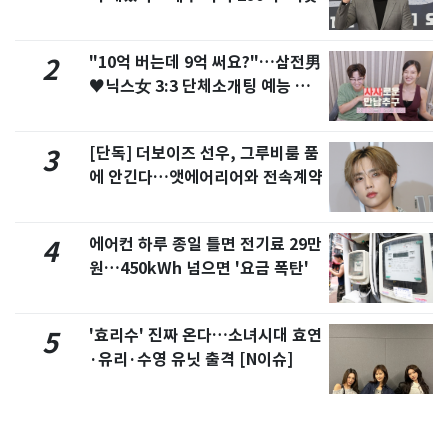
"10억 버는데 9억 써요?"…삼전男
2
♥닉스女 3:3 단체소개팅 예능 화
제
[단독] 더보이즈 선우, 그루비룸 품
3
에 안긴다…앳에어리어와 전속계약
에어컨 하루 종일 틀면 전기료 29만
4
원…450kWh 넘으면 '요금 폭탄'
'효리수' 진짜 온다…소녀시대 효연
5
·유리·수영 유닛 출격 [N이슈]