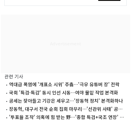
관련 기사
역대급 폭염에 '개표소 시위' 주춤…'극우 유튜버 장' 전락
국회 '특검·특감' 동시 인선 시동…여야 물밑 작업 본격화
공세는 잦아들고 기강은 세우고…'장동혁 정치' 본격화하나
장동혁, 대구서 전국 순회 집회 마무리…'선관위 사태' 공세
탄력
'투표율 조작' 의혹에 힘 받는 野…'종합 특검+국조 연장' 대
여 공세 강화