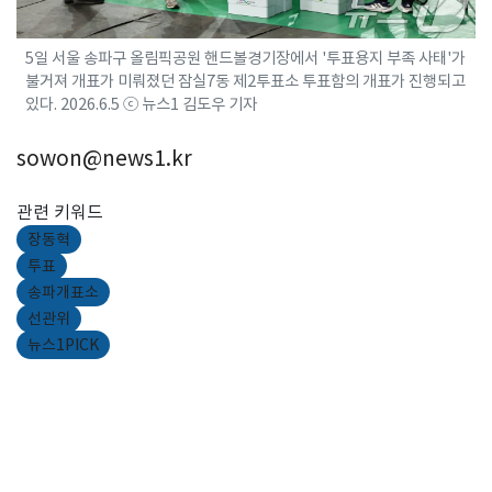
5일 서울 송파구 올림픽공원 핸드볼경기장에서 '투표용지 부족 사태'가
불거져 개표가 미뤄졌던 잠실7동 제2투표소 투표함의 개표가 진행되고
있다. 2026.6.5 ⓒ 뉴스1 김도우 기자
sowon@news1.kr
관련 키워드
장동혁
투표
송파개표소
선관위
뉴스1PICK