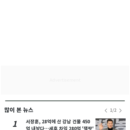
많이 본 뉴스
1
/
2
서장훈, 28억에 산 강남 건물 450
1
억 내놨다…세후 차익 280억 '잭팟'