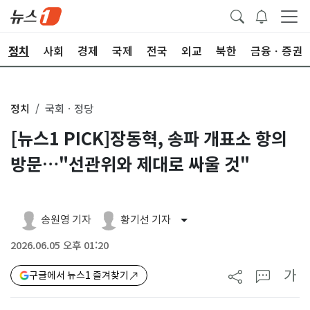
정치
사회
경제
국제
전국
외교
북한
금융ㆍ증권
정치
국회ㆍ정당
[뉴스1 PICK]장동혁, 송파 개표소 항의
방문…"선관위와 제대로 싸울 것"
송원영 기자
황기선 기자
2026.06.05 오후 01:20
가
구글에서 뉴스1 즐겨찾기