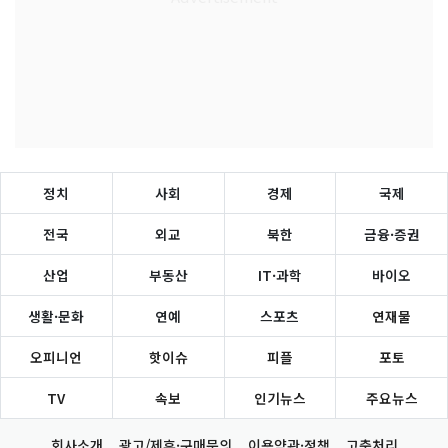
정치
사회
경제
국제
전국
외교
북한
금융·증권
산업
부동산
IT·과학
바이오
생활·문화
연예
스포츠
연재물
오피니언
핫이슈
피플
포토
TV
속보
인기뉴스
주요뉴스
회사소개
광고/제휴·구매문의
이용약관·정책
고충처리