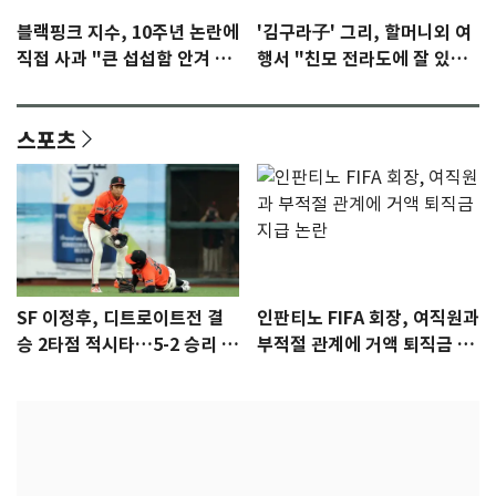
블랙핑크 지수, 10주년 논란에
'김구라子' 그리, 할머니외 여
직접 사과 "큰 섭섭함 안겨 미
행서 "친모 전라도에 잘 있
안"
어"…유튜브서 언급
스포츠
SF 이정후, 디트로이트전 결
인판티노 FIFA 회장, 여직원과
승 2타점 적시타…5-2 승리 견
부적절 관계에 거액 퇴직금 지
인
급 논란