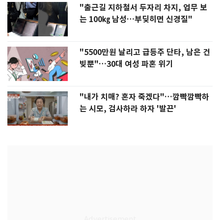
"출근길 지하철서 두자리 차지, 업무 보
는 100㎏ 남성…부딪히면 신경질"
"5500만원 날리고 급등주 단타, 남은 건
빚뿐"…30대 여성 파혼 위기
"내가 치매? 혼자 죽겠다"…깜빡깜빡하
는 시모, 검사하라 하자 '발끈'