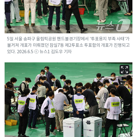
5일 서울 송파구 올림픽공원 핸드볼경기장에서 '투표용지 부족 사태'가
불거져 개표가 미뤄졌던 잠실7동 제2투표소 투표함의 개표가 진행되고
있다. 2026.6.5 ⓒ 뉴스1 김도우 기자