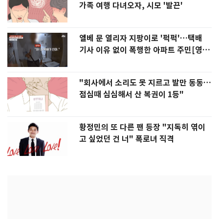
가족 여행 다녀오자, 시모 '발끈'
엘베 문 열리자 지팡이로 '퍽퍽'…택배
기사 이유 없이 폭행한 아파트 주민[영
상]
"회사에서 소리도 못 지르고 발만 동동…
점심때 심심해서 산 복권이 1등"
황정민의 또 다른 팬 등장 "지독히 엮이
고 싶었던 건 너" 폭로녀 직격