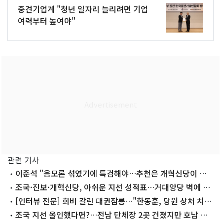
중견기업계 "청년 일자리 늘리려면 기업
여력부터 높여야"
관련 기사
이준석 "음모론 섞였기에 특검해야…추천은 개혁신당이 하
겠다"
조국·진보·개혁신당, 아쉬운 지선 성적표…거대양당 벽에 막
혀
[인터뷰 전문] 희비 갈린 대권잠룡…"한동훈, 당원 상처 치유
부터" "조국 흡수될 듯"
조국 지선 올인했다면?…전남 단체장 2곳 건졌지만 호남 곳