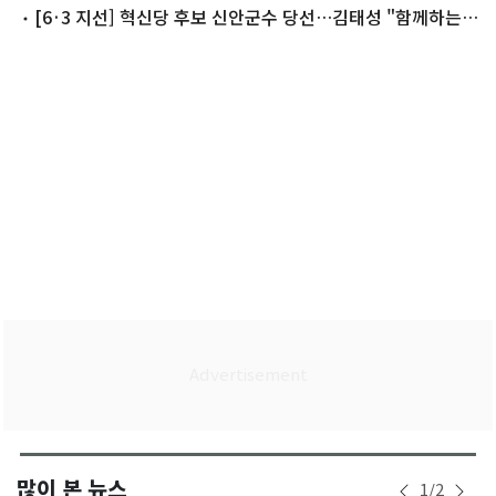
곳 석패
[6·3 지선] 혁신당 후보 신안군수 당선…김태성 "함께하는
군수 될 것"
많이 본 뉴스
1
/
2