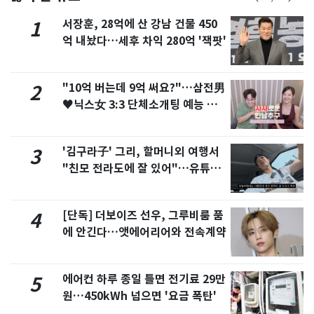
서장훈, 28억에 산 강남 건물 450
1
억 내놨다…세후 차익 280억 '잭팟'
"10억 버는데 9억 써요?"…삼전男
2
♥닉스女 3:3 단체소개팅 예능 화
제
'김구라子' 그리, 할머니외 여행서
3
"친모 전라도에 잘 있어"…유튜브
서 언급
[단독] 더보이즈 선우, 그루비룸 품
4
에 안긴다…앳에어리어와 전속계약
에어컨 하루 종일 틀면 전기료 29만
5
원…450kWh 넘으면 '요금 폭탄'