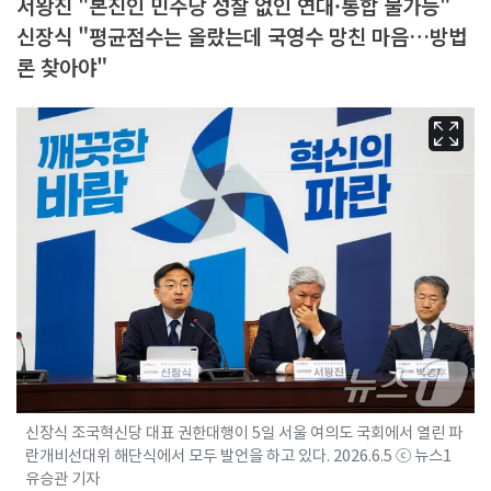
서왕진 "본진인 민주당 성찰 없인 연대·통합 불가능"
신장식 "평균점수는 올랐는데 국영수 망친 마음…방법
론 찾아야"
신장식 조국혁신당 대표 권한대행이 5일 서울 여의도 국회에서 열린 파
란개비선대위 해단식에서 모두 발언을 하고 있다. 2026.6.5 ⓒ 뉴스1
유승관 기자