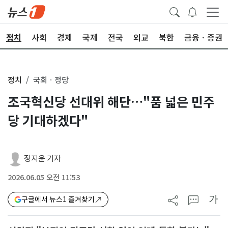
정치
사회
경제
국제
전국
외교
북한
금융ㆍ증권
정치
국회ㆍ정당
조국혁신당 선대위 해단…"품 넓은 민주
당 기대하겠다"
정지윤 기자
2026.06.05 오전 11:53
가
구글에서 뉴스1 즐겨찾기