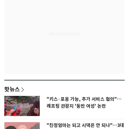
핫뉴스
"키스·포옹 가능, 추가 서비스 협의"…
래프팅 관광지 '동반 여성' 논란
"친정엄마는 되고 시댁은 안 되냐"…3대