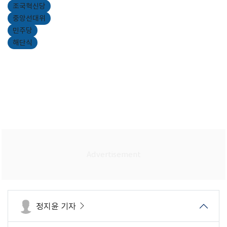
조국혁신당
중앙선대위
민주당
해단식
정지윤 기자