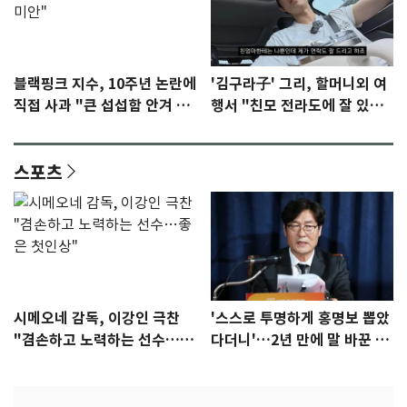
블랙핑크 지수, 10주년 논란에
'김구라子' 그리, 할머니외 여
직접 사과 "큰 섭섭함 안겨 미
행서 "친모 전라도에 잘 있
안"
어"…유튜브서 언급
스포츠
시메오네 감독, 이강인 극찬
'스스로 투명하게 홍명보 뽑았
"겸손하고 노력하는 선수…좋
다더니'…2년 만에 말 바꾼 이
은 첫인상"
임생