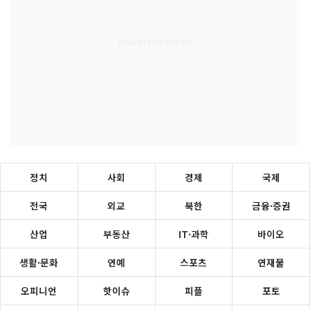
정치
사회
경제
국제
전국
외교
북한
금융·증권
산업
부동산
IT·과학
바이오
생활·문화
연예
스포츠
연재물
오피니언
핫이슈
피플
포토