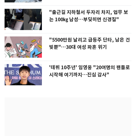
"출근길 지하철서 두자리 차지, 업무 보
는 100㎏ 남성…부딪히면 신경질"
"5500만원 날리고 급등주 단타, 남은 건
빚뿐"…30대 여성 파혼 위기
'데뷔 10주년' 임영웅 "20여명의 팬들로
시작해 여기까지…진심 감사"