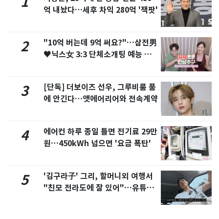
1
억 내놨다…세후 차익 280억 '잭팟'
"10억 버는데 9억 써요?"…삼전男
2
♥닉스女 3:3 단체소개팅 예능 화
제
[단독] 더보이즈 선우, 그루비룸 품
3
에 안긴다…앳에어리어와 전속계약
에어컨 하루 종일 틀면 전기료 29만
4
원…450kWh 넘으면 '요금 폭탄'
'김구라子' 그리, 할머니외 여행서
5
"친모 전라도에 잘 있어"…유튜브
서 언급