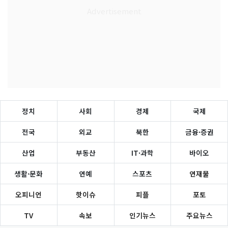
정치
사회
경제
국제
전국
외교
북한
금융·증권
산업
부동산
IT·과학
바이오
생활·문화
연예
스포츠
연재물
오피니언
핫이슈
피플
포토
TV
속보
인기뉴스
주요뉴스