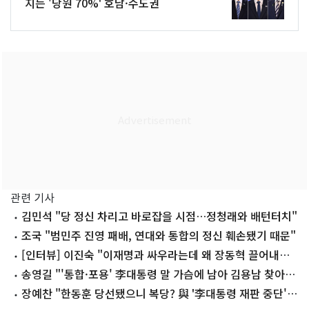
지는 '당원 70%' 호남·수도권
관련 기사
김민석 "당 정신 차리고 바로잡을 시점…정청래와 배턴터치"
조국 "범민주 진영 패배, 연대와 통합의 정신 훼손됐기 때문"
[인터뷰] 이진숙 "이재명과 싸우라는데 왜 장동혁 끌어내리
려 하나"
송영길 "'통합·포용' 李대통령 말 가슴에 남아 김용남 찾아
격려"
장예찬 "한동훈 당선됐으니 복당? 與 '李대통령 재판 중단'