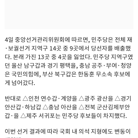
4일 중앙선거관리위원회에 따르면, 민주당은 전체 재
·보궐선거 지역구 14곳 중 9곳에서 당선자를 배출했
다. 본래 가진 13곳 중 4곳을 잃었다. 민주당 지역구였
던 울산 남구갑과 경기 평택을, 충남 공주·부여·청양
은 국민의힘에, 부산 북구갑은 한동훈 무소속 후보에
게 넘어갔다.
반대로 △인천 연수갑·계양을 △광주 광산을 △경기
안산갑·하남갑 △충남 아산을 △전북 군산김제부안
갑·을 △제주 서귀포는 민주당 후보들이 차지했다.
이번 선거 결과에 따라 국회 내 의석 지형에도 변동이