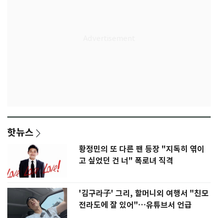
핫뉴스
황정민의 또 다른 팬 등장 "지독히 엮이
고 싶었던 건 너" 폭로녀 직격
'김구라子' 그리, 할머니외 여행서 "친모
전라도에 잘 있어"…유튜브서 언급