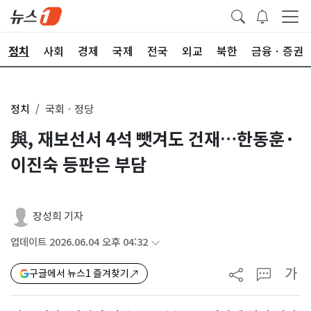
정치
사회
경제
국제
전국
외교
북한
금융ㆍ증권
정치
국회ㆍ정당
與, 재보선서 4석 뺏겨도 건재…한동훈·
이진숙 등판은 부담
장성희 기자
업데이트 2026.06.04 오후 04:32
가
구글에서 뉴스1 즐겨찾기