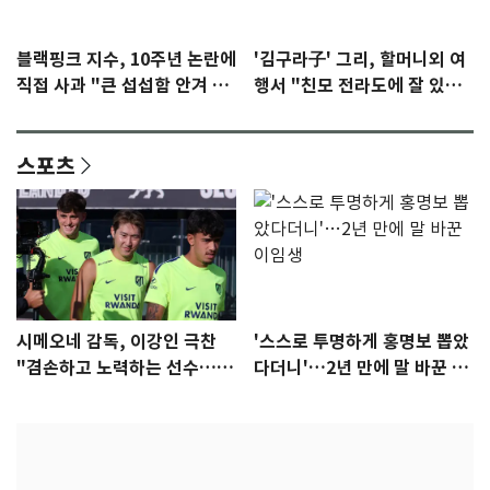
블랙핑크 지수, 10주년 논란에
'김구라子' 그리, 할머니외 여
직접 사과 "큰 섭섭함 안겨 미
행서 "친모 전라도에 잘 있
안"
어"…유튜브서 언급
스포츠
시메오네 감독, 이강인 극찬
'스스로 투명하게 홍명보 뽑았
"겸손하고 노력하는 선수…좋
다더니'…2년 만에 말 바꾼 이
은 첫인상"
임생