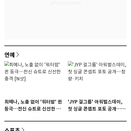
연예
최예나, 노출 없이 '워터밤' 퀸
'JYP 걸그룹' 아워벌스데이,
등극…전신 슈트로 신선한 충
첫 싱글 콘셉트 포토 공개…청
격 [N샷]
량·키치
스포츠