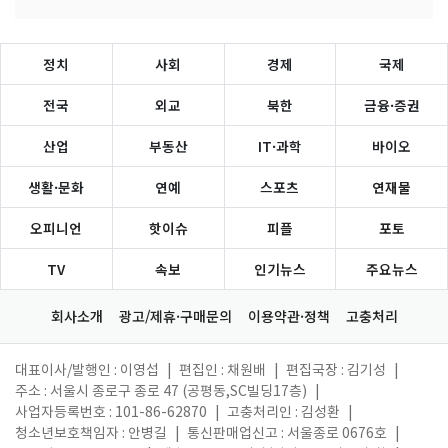
정치
사회
경제
국제
전국
외교
북한
금융·증권
산업
부동산
IT·과학
바이오
생활·문화
연예
스포츠
연재물
오피니언
핫이슈
피플
포토
TV
속보
인기뉴스
주요뉴스
회사소개
광고/제휴·구매문의
이용약관·정책
고충처리
대표이사/발행인 : 이영섭
|
편집인 : 채원배
|
편집국장 : 김기성
|
주소 : 서울시 종로구 종로 47 (공평동,SC빌딩17층)
|
사업자등록번호 : 101-86-62870
|
고충처리인 : 김성환
|
청소년보호책임자 : 안병길
|
통신판매업신고 : 서울종로 0676호
|