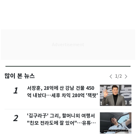
많이 본 뉴스
1
/
2
서장훈, 28억에 산 강남 건물 450
1
억 내놨다…세후 차익 280억 '잭팟'
'김구라子' 그리, 할머니외 여행서
2
"친모 전라도에 잘 있어"…유튜브
서 언급