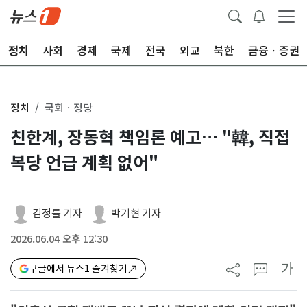
정치
사회
경제
국제
전국
외교
북한
금융ㆍ증권
정치
국회ㆍ정당
친한계, 장동혁 책임론 예고… "韓, 직접
복당 언급 계획 없어"
김정률 기자
박기현 기자
2026.06.04 오후 12:30
가
구글에서 뉴스1 즐겨찾기