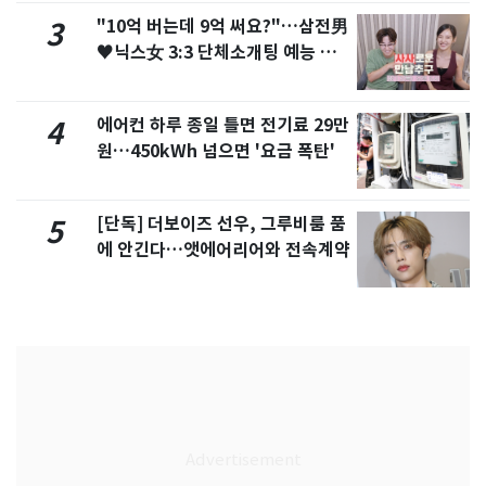
"10억 버는데 9억 써요?"…삼전男
3
♥닉스女 3:3 단체소개팅 예능 화
제
에어컨 하루 종일 틀면 전기료 29만
4
원…450kWh 넘으면 '요금 폭탄'
[단독] 더보이즈 선우, 그루비룸 품
5
에 안긴다…앳에어리어와 전속계약