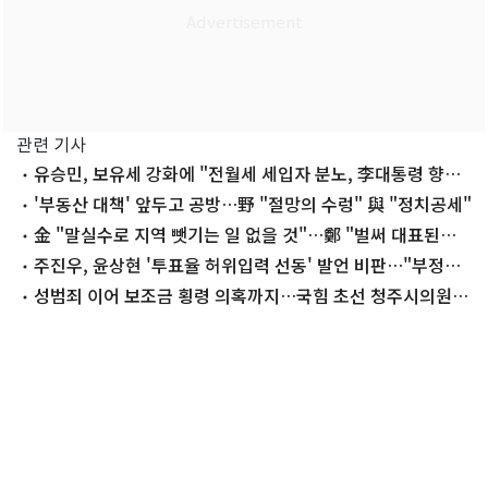
관련 기사
유승민, 보유세 강화에 "전월세 세입자 분노, 李대통령 향할
것"
'부동산 대책' 앞두고 공방…野 "절망의 수렁" 與 "정치공세"
金 "말실수로 지역 뺏기는 일 없을 것"…鄭 "벌써 대표된양
당직 나눠줘"
주진우, 윤상현 '투표율 허위입력 선동' 발언 비판…"부정선
거 은폐론자"
성범죄 이어 보조금 횡령 의혹까지…국힘 초선 청주시의원
'지탄'