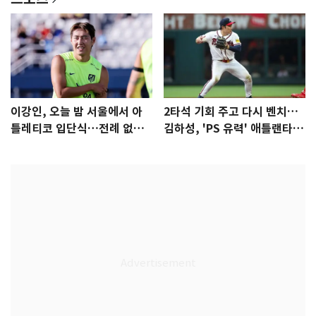
이강인, 오늘 밤 서울에서 아
2타석 기회 주고 다시 벤치…
틀레티코 입단식…전례 없는
김하성, 'PS 유력' 애틀랜타에
특급대우
자리 있나