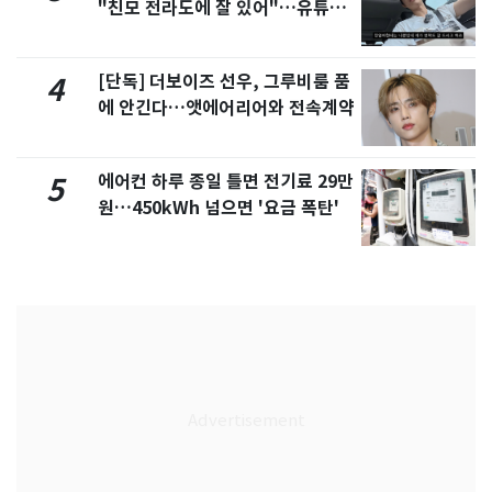
"친모 전라도에 잘 있어"…유튜브
서 언급
[단독] 더보이즈 선우, 그루비룸 품
4
에 안긴다…앳에어리어와 전속계약
에어컨 하루 종일 틀면 전기료 29만
5
원…450kWh 넘으면 '요금 폭탄'