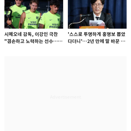
시메오네 감독, 이강인 극찬
'스스로 투명하게 홍명보 뽑았
"겸손하고 노력하는 선수…좋
다더니'…2년 만에 말 바꾼 이
은 첫인상"
임생