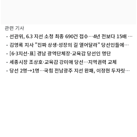
관련 기사
선관위, 6.3 지선 소청 최종 690건 접수…4년 전보다 15배 폭
증(종합)
김영록 지사 "진짜 상생·성장의 길 열어달라" 당선인들에게
축하
[6·3지선-표] 경남 광역단체장·교육감 당선인 명단
세종시장 조상호·교육감 강미애 당선…지역권력 교체
당선 2명→1명…국힘 전남광주 지선 완패, 이정현 두자릿수
득표율