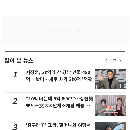
많이 본 뉴스
1
/
2
서장훈, 28억에 산 강남 건물 450
1
억 내놨다…세후 차익 280억 '잭팟'
"10억 버는데 9억 써요?"…삼전男
2
♥닉스女 3:3 단체소개팅 예능 화
제
'김구라子' 그리, 할머니외 여행서
3