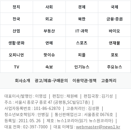
정치
사회
경제
국제
전국
외교
북한
금융·증권
산업
부동산
IT·과학
바이오
생활·문화
연예
스포츠
연재물
오피니언
핫이슈
피플
포토
TV
속보
인기뉴스
주요뉴스
회사소개
광고/제휴·구매문의
이용약관·정책
고충처리
대표이사/발행인 : 이영섭
|
편집인 : 채원배
|
편집국장 : 김기성
|
주소 : 서울시 종로구 종로 47 (공평동,SC빌딩17층)
|
사업자등록번호 : 101-86-62870
|
고충처리인 : 김성환
|
청소년보호책임자 : 안병길
|
통신판매업신고 : 서울종로 0676호
|
등록일 : 2011. 05. 26
|
제호 : 뉴스1코리아(읽기: 뉴스원코리아)
|
대표 전화 : 02-397-7000
|
대표 이메일 :
webmaster@news1.kr