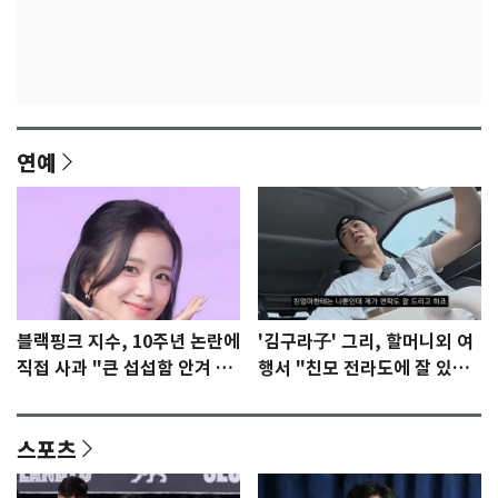
연예
블랙핑크 지수, 10주년 논란에
'김구라子' 그리, 할머니외 여
직접 사과 "큰 섭섭함 안겨 미
행서 "친모 전라도에 잘 있
안"
어"…유튜브서 언급
스포츠