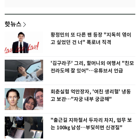
핫뉴스
황정민의 또 다른 팬 등장 "지독히 엮이
고 싶었던 건 너" 폭로녀 직격
'김구라子' 그리, 할머니외 여행서 "친모
전라도에 잘 있어"…유튜브서 언급
회춘실험 억만장자, '여친 생리혈' 냉동
고 보관…"자궁 내부 궁금해"
"출근길 지하철서 두자리 차지, 업무 보
는 100㎏ 남성…부딪히면 신경질"