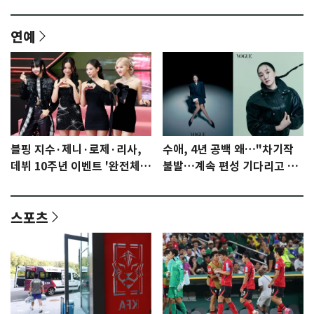
연예
블핑 지수·제니·로제·리사,
수애, 4년 공백 왜…"차기작
데뷔 10주년 이벤트 '완전체'
불발…계속 편성 기다리고 있
참석 확정…기대감 UP
다"
스포츠