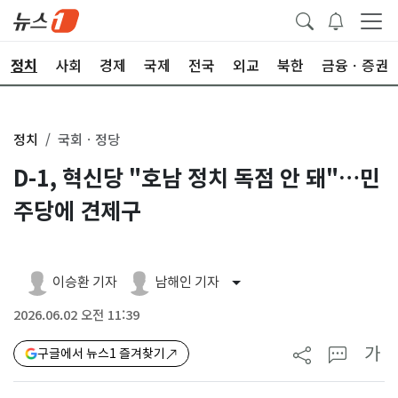
정치
사회
경제
국제
전국
외교
북한
금융ㆍ증권
정치
국회ㆍ정당
D-1, 혁신당 "호남 정치 독점 안 돼"…민
주당에 견제구
이승환 기자
남해인 기자
2026.06.02 오전 11:39
가
구글에서 뉴스1 즐겨찾기