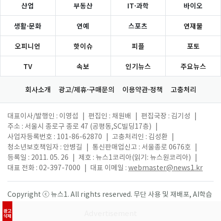
산업
부동산
IT·과학
바이오
생활·문화
연예
스포츠
연재물
오피니언
핫이슈
피플
포토
TV
속보
인기뉴스
주요뉴스
회사소개
광고/제휴·구매문의
이용약관·정책
고충처리
대표이사/발행인 : 이영섭
|
편집인 : 채원배
|
편집국장 : 김기성
|
주소 : 서울시 종로구 종로 47 (공평동,SC빌딩17층)
|
사업자등록번호 : 101-86-62870
|
고충처리인 : 김성환
|
청소년보호책임자 : 안병길
|
통신판매업신고 : 서울종로 0676호
|
등록일 : 2011. 05. 26
|
제호 : 뉴스1코리아(읽기: 뉴스원코리아)
|
대표 전화 : 02-397-7000
|
대표 이메일 :
webmaster@news1.kr
Copyright ⓒ 뉴스1. All rights reserved. 무단 사용 및 재배포, AI학습
활용 금지.
광고
삭제