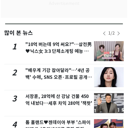
많이 본 뉴스
1
/
2
"10억 버는데 9억 써요?"…삼전男
1
♥닉스女 3:3 단체소개팅 예능 화
제
"배우계 기강 잡아달라"…'4년 공
2
백' 수애, SNS 오픈·프로필 공개
화제
서장훈, 28억에 산 강남 건물 450
3
억 내놨다…세후 차익 280억 '잭팟'
톰 홀랜드♥젠데이아 부부 '스파이
4