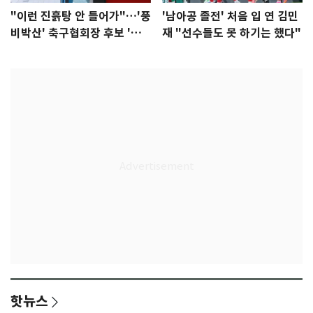
"이런 진흙탕 안 들어가"…'풍
'남아공 졸전' 처음 입 연 김민
비박산' 축구협회장 후보 '실
재 "선수들도 못 하기는 했다"
종'
핫뉴스