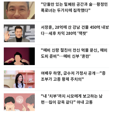
"단둘만 있는 밀폐된 공간과 술…황정민
폭로녀는 두가지에 집착했다"
서장훈, 28억에 산 강남 건물 450억 내놨
다…세후 차익 280억 '잭팟'
"예비 신랑 절친이 전신 먹물 문신, 해외
도피 준비"…예비 신부 '혼란'
여배우 하영, 금수저 가정사 공개…"증
조부가 고종 황제 주치의"
"내 '치부'까지 시모에게 보고하는 남
편…집이 감옥 같다" 아내 고통