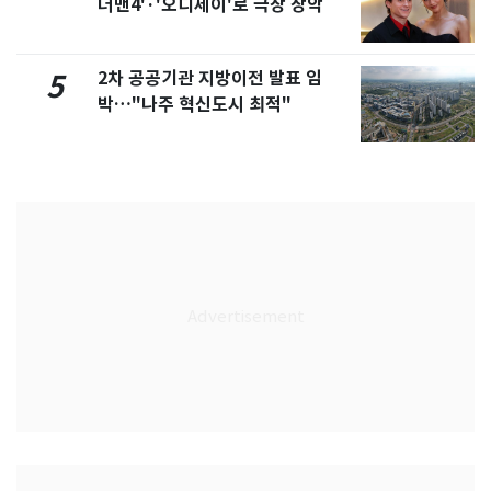
더맨4'·'오디세이'로 극장 장악
2차 공공기관 지방이전 발표 임
5
박…"나주 혁신도시 최적"