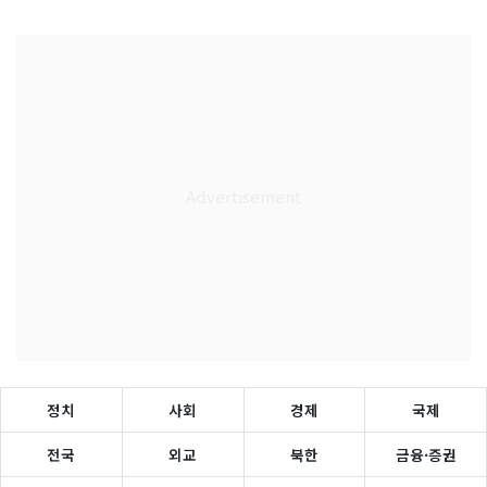
정치
사회
경제
국제
전국
외교
북한
금융·증권