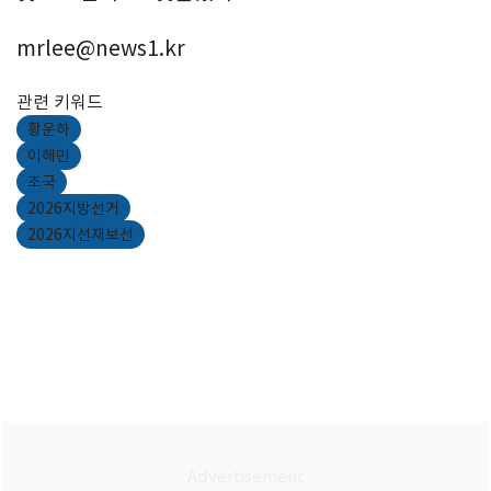
mrlee@news1.kr
관련 키워드
황운하
이해민
조국
2026지방선거
2026지선재보선