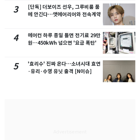
[단독] 더보이즈 선우, 그루비룸 품
3
에 안긴다…앳에어리어와 전속계약
에어컨 하루 종일 틀면 전기료 29만
4
원…450kWh 넘으면 '요금 폭탄'
'효리수' 진짜 온다…소녀시대 효연
5
·유리·수영 유닛 출격 [N이슈]