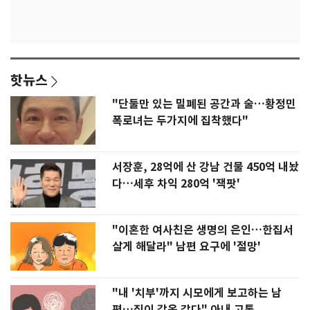
핫뉴스
"단둘만 있는 밀폐된 공간과 술…황정민
폭로녀는 두가지에 집착했다"
서장훈, 28억에 산 강남 건물 450억 내놨
다…세후 차익 280억 '잭팟'
"이혼한 여사친은 생명의 은인…한집서
살게 해달라" 남편 요구에 '절망'
"내 '치부'까지 시모에게 보고하는 남
편…집이 감옥 같다" 아내 고통