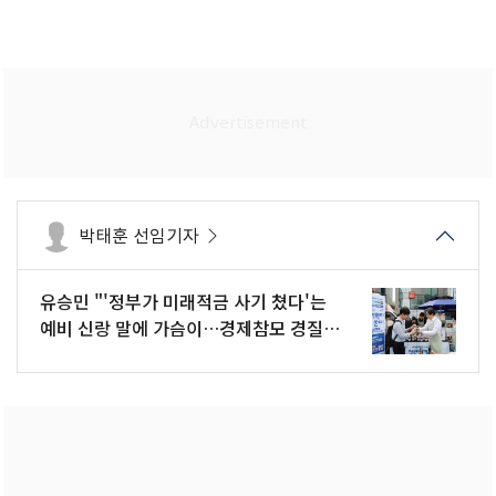
박태훈 선임기자
유승민 "'정부가 미래적금 사기 쳤다'는
예비 신랑 말에 가슴이…경제참모 경질
을"