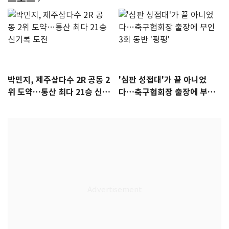
박민지, 제주삼다수 2R 공동 2
'심판 성접대'가 끝 아니었
위 도약…통산 최다 21승 신기
다…축구협회장 출장에 부인
록 도전
3회 동반 '펑펑'