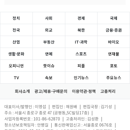
정치
사회
경제
국제
전국
외교
북한
금융·증권
산업
부동산
IT·과학
바이오
생활·문화
연예
스포츠
연재물
오피니언
핫이슈
피플
포토
TV
속보
인기뉴스
주요뉴스
회사소개
광고/제휴·구매문의
이용약관·정책
고충처리
대표이사/발행인 : 이영섭
|
편집인 : 채원배
|
편집국장 : 김기성
|
주소 : 서울시 종로구 종로 47 (공평동,SC빌딩17층)
|
사업자등록번호 : 101-86-62870
|
고충처리인 : 김성환
|
청소년보호책임자 : 안병길
|
통신판매업신고 : 서울종로 0676호
|