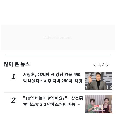
많이 본 뉴스
1
/
2
서장훈, 28억에 산 강남 건물 450
1
억 내놨다…세후 차익 280억 '잭팟'
"10억 버는데 9억 써요?"…삼전男
2
♥닉스女 3:3 단체소개팅 예능 화
제