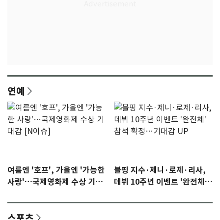
연예
여름엔 '호프', 가을엔 '가능한
블핑 지수·제니·로제·리사,
사랑'…국제영화제 수상 기대
데뷔 10주년 이벤트 '완전체'
감 [N이슈]
참석 확정…기대감 UP
스포츠