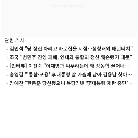
관련 기사
김민석 "당 정신 차리고 바로잡을 시점…정청래와 배턴터치"
조국 "범민주 진영 패배, 연대와 통합의 정신 훼손됐기 때문"
[인터뷰] 이진숙 "이재명과 싸우라는데 왜 장동혁 끌어내리
려 하나"
송영길 "'통합·포용' 李대통령 말 가슴에 남아 김용남 찾아
격려"
장예찬 "한동훈 당선됐으니 복당? 與 '李대통령 재판 중단'
같은 것"