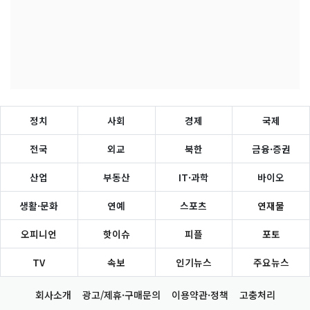
정치
사회
경제
국제
전국
외교
북한
금융·증권
산업
부동산
IT·과학
바이오
생활·문화
연예
스포츠
연재물
오피니언
핫이슈
피플
포토
TV
속보
인기뉴스
주요뉴스
회사소개
광고/제휴·구매문의
이용약관·정책
고충처리