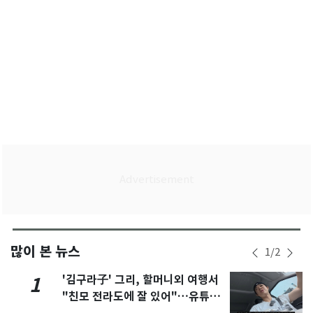
많이 본 뉴스
1
/
2
'김구라子' 그리, 할머니외 여행서
1
"친모 전라도에 잘 있어"…유튜브