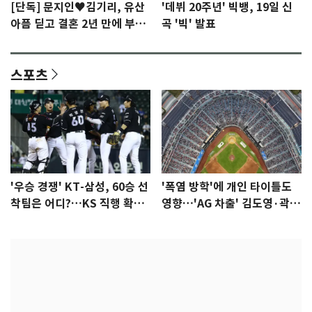
[단독] 문지인♥김기리, 유산
'데뷔 20주년' 빅뱅, 19일 신
아픔 딛고 결혼 2년 만에 부모
곡 '빅' 발표
됐다…7일 득남
스포츠
'우승 경쟁' KT-삼성, 60승 선
'폭염 방학'에 개인 타이틀도
착팀은 어디?…KS 직행 확률
영향…'AG 차출' 김도영·곽빈
77.8%
울상