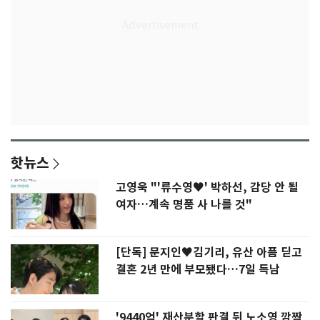
핫뉴스
고영욱 "'류수영♥' 박하선, 감당 안 될
여자…계속 명품 사 나를 것"
[단독] 문지인♥김기리, 유산 아픔 딛고
결혼 2년 만에 부모됐다…7일 득남
'9440억' 재산분할 판결 뒤 노소영 깜짝