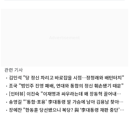
관련 기사
김민석 "당 정신 차리고 바로잡을 시점…정청래와 배턴터치"
조국 "범민주 진영 패배, 연대와 통합의 정신 훼손됐기 때문"
[인터뷰] 이진숙 "이재명과 싸우라는데 왜 장동혁 끌어내리
려 하나"
송영길 "'통합·포용' 李대통령 말 가슴에 남아 김용남 찾아
격려"
장예찬 "한동훈 당선됐으니 복당? 與 '李대통령 재판 중단'
같은 것"