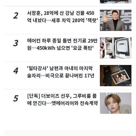
서 언급
서장훈, 28억에 산 강남 건물 450
2
억 내놨다…세후 차익 280억 '잭팟'
에어컨 하루 종일 틀면 전기료 29만
3
원…450kWh 넘으면 '요금 폭탄'
'일타강사' 남편과 아내의 마지막
4
술자리…비극으로 끝나버린 17년
[단독] 더보이즈 선우, 그루비룸 품
5
에 안긴다…앳에어리어와 전속계약