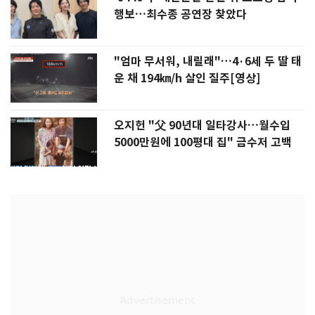
행보…최수종 공연장 찾았다
"엄마 무서워, 내릴래"…4·6세 두 딸 태
운 채 194㎞/h 살인 질주[영상]
오지헌 "父 90년대 일타강사…월수입
5000만원에 100평대 집" 금수저 고백