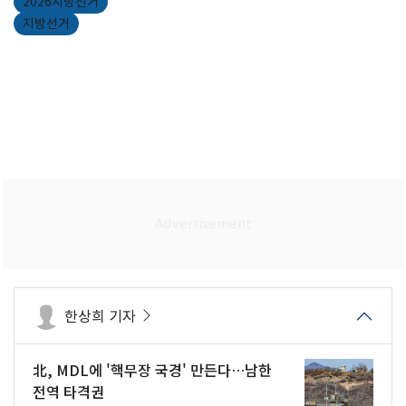
2026지방선거
지방선거
한상희 기자
北, MDL에 '핵무장 국경' 만든다…남한
전역 타격권