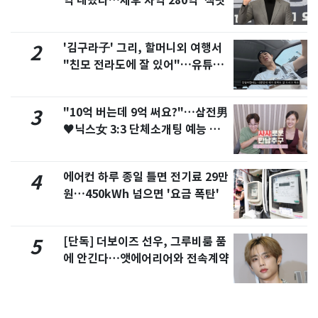
억 내놨다…세후 차익 280억 '잭팟'
'김구라子' 그리, 할머니외 여행서
2
"친모 전라도에 잘 있어"…유튜브
서 언급
"10억 버는데 9억 써요?"…삼전男
3
♥닉스女 3:3 단체소개팅 예능 화
제
에어컨 하루 종일 틀면 전기료 29만
4
원…450kWh 넘으면 '요금 폭탄'
[단독] 더보이즈 선우, 그루비룸 품
5
에 안긴다…앳에어리어와 전속계약