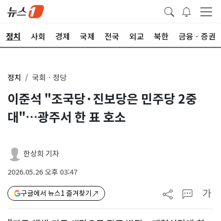
정치
사회
경제
국제
전국
외교
북한
금융ㆍ증권
정치
국회ㆍ정당
이준석 "조국당·진보당은 민주당 2중
대"…광주서 한 표 호소
한상희 기자
2026.05.26 오후 03:47
가
구글에서 뉴스1 즐겨찾기