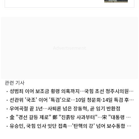
관련 기사
성범죄 이어 보조금 횡령 의혹까지…국힘 초선 청주시의원
'지탄'
선관위 '국조' 이어 '특검'으로…10일 청문회·14일 특검 후
보 추천
우여곡절 끝 1년…사퇴론 넘은 장동혁, 곧 임기 반환점
金 "경선 갈등 제로" 鄭 "진흙탕 사과부터"…宋 "대통령 지
킬 사람 나"
유승민, 국힘 인사 잇단 접촉…'탄핵의 강' 넘어 보수통합 띄
운다