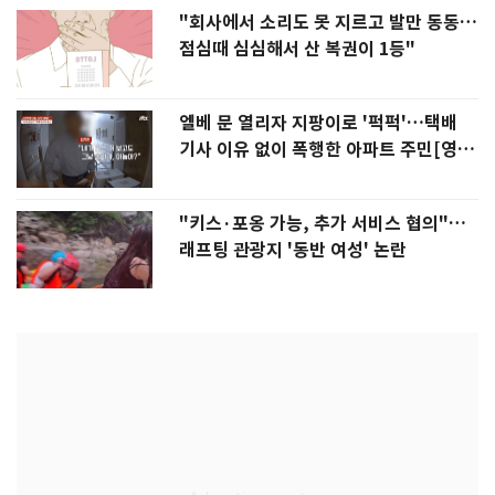
"회사에서 소리도 못 지르고 발만 동동…
점심때 심심해서 산 복권이 1등"
엘베 문 열리자 지팡이로 '퍽퍽'…택배
기사 이유 없이 폭행한 아파트 주민[영
상]
"키스·포옹 가능, 추가 서비스 협의"…
래프팅 관광지 '동반 여성' 논란