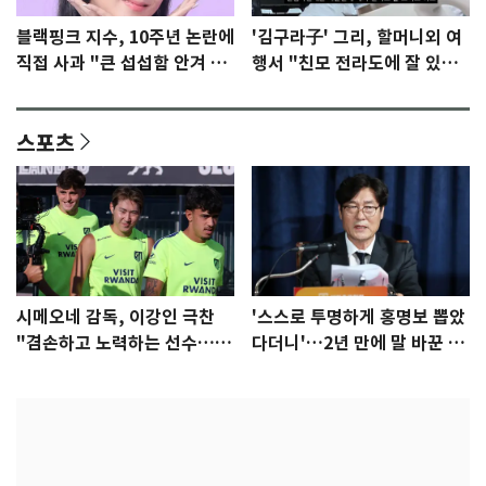
블랙핑크 지수, 10주년 논란에
'김구라子' 그리, 할머니외 여
직접 사과 "큰 섭섭함 안겨 미
행서 "친모 전라도에 잘 있
안"
어"…유튜브서 언급
스포츠
시메오네 감독, 이강인 극찬
'스스로 투명하게 홍명보 뽑았
"겸손하고 노력하는 선수…좋
다더니'…2년 만에 말 바꾼 이
은 첫인상"
임생