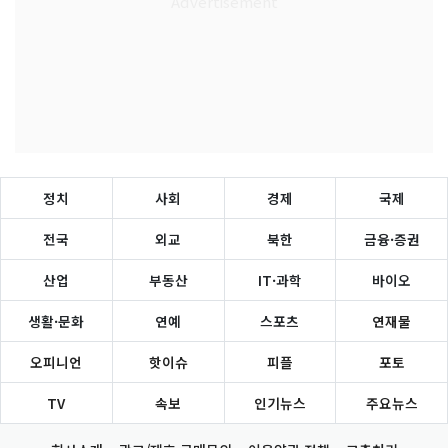
정치
사회
경제
국제
전국
외교
북한
금융·증권
산업
부동산
IT·과학
바이오
생활·문화
연예
스포츠
연재물
오피니언
핫이슈
피플
포토
TV
속보
인기뉴스
주요뉴스