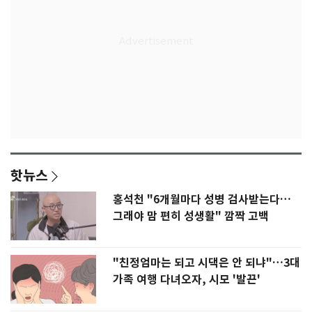
핫뉴스
홍석천 "6개월마다 성병 검사받는다…
그래야 맘 편히 성생활" 깜짝 고백
"친정엄마는 되고 시댁은 안 되냐"…3대
가족 여행 다녀오자, 시모 '발끈'