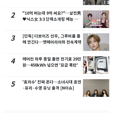
"10억 버는데 9억 써요?"…삼전男
2
♥닉스女 3:3 단체소개팅 예능 화
제
[단독] 더보이즈 선우, 그루비룸 품
3
에 안긴다…앳에어리어와 전속계약
에어컨 하루 종일 틀면 전기료 29만
4
원…450kWh 넘으면 '요금 폭탄'
'효리수' 진짜 온다…소녀시대 효연
5
·유리·수영 유닛 출격 [N이슈]