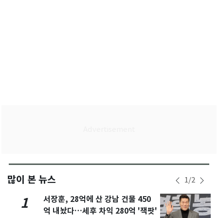
많이 본 뉴스
1
/
2
서장훈, 28억에 산 강남 건물 450
1
억 내놨다…세후 차익 280억 '잭팟'