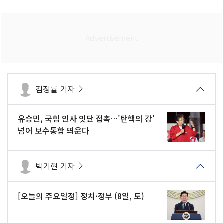
김정률 기자
유승민, 국힘 인사 잇단 접촉…'탄핵의 강'
넘어 보수통합 띄운다
박기현 기자
[오늘의 주요일정] 정치·정부 (8일, 토)