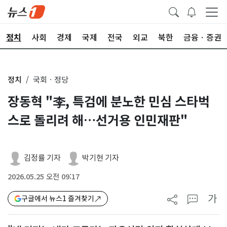
정치
사회
경제
국제
전국
외교
북한
금융ㆍ증권
정치
국회ㆍ정당
장동혁 "李, 특검에 분노한 민심 스타벅
스로 돌리려 해…선거용 인민재판"
김정률 기자
박기현 기자
2026.05.25 오전 09:17
가
구글에서 뉴스1 즐겨찾기