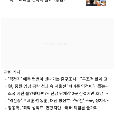
관련 기사
'격전지' 예측 번번이 빗나가는 출구조사…"구조적 한계 고민
할 때"
與, 중원·영남 공략 성과 속 서울선 '뼈아픈 역전패'…野는
마지노선 수성
조국 지선 올인했다면?…전남 단체장 2곳 건졌지만 호남 곳
곳 석패
'역전승' 오세훈·한동훈, 대권 청신호…'낙선' 조국, 정치적
타격 불가피
장동혁, '최악 성적표' 면했지만…패배 책임론 불가피