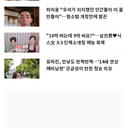
허지웅 "우리가 지지했던 인간들이 이 꼴
만들어"…형소법 개정안에 발끈
"10억 버는데 9억 써요?"…삼전男♥닉
스女 3:3 단체소개팅 예능 화제
유하진, 민낯도 반짝반짝…'14세 연상
예비남편' 강균성이 반한 청순 미모