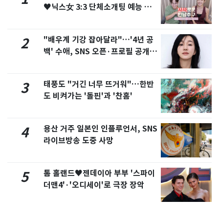
♥닉스女 3:3 단체소개팅 예능 화
제
"배우계 기강 잡아달라"…'4년 공
2
백' 수애, SNS 오픈·프로필 공개
화제
태풍도 "거긴 너무 뜨거워"…한반
3
도 비켜가는 '돌핀'과 '찬홈'
용산 거주 일본인 인플루언서, SNS
4
라이브방송 도중 사망
톰 홀랜드♥젠데이아 부부 '스파이
5
더맨4'·'오디세이'로 극장 장악