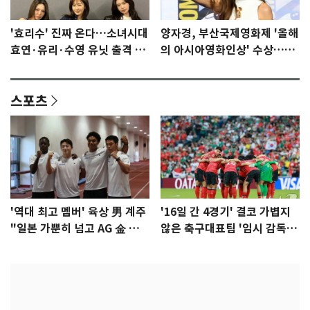
'효리수' 진짜 온다…소녀시대
양자경, 부산국제영화제 '올해
효연·유리·수영 유닛 출격 [N
의 아시아영화인상' 수상…15
이슈]
년만에 부산 온다
스포츠
'역대 최고 멤버' 육상 男 계주
'16일 간 4경기' 결코 가볍지
"일본 가뿐히 넘고 AG 金 따겠
않은 축구대표팀 '임시 감독'
다"
무게