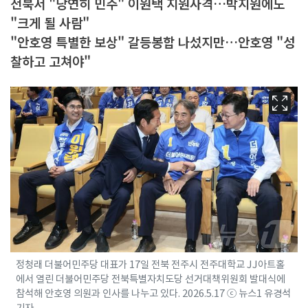
전북서 "당연히 민주" 이원택 지원사격…박지원에도
"크게 될 사람"
"안호영 특별한 보상" 갈등봉합 나섰지만…안호영 "성
찰하고 고쳐야"
정청래 더불어민주당 대표가 17일 전북 전주시 전주대학교 JJ아트홀
에서 열린 더불어민주당 전북특별자치도당 선거대책위원회 발대식에
참석해 안호영 의원과 인사를 나누고 있다. 2026.5.17 ⓒ 뉴스1 유경석
기자