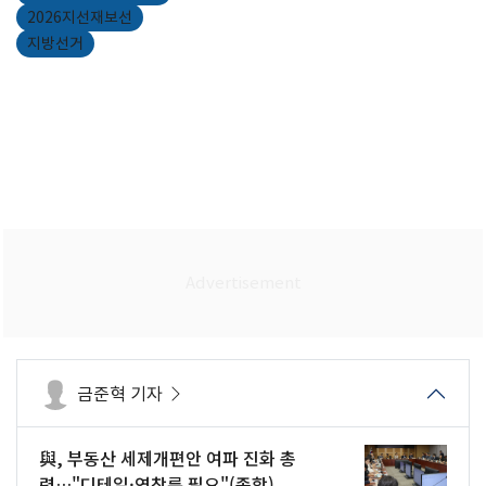
2026지선재보선
지방선거
금준혁 기자
與, 부동산 세제개편안 여파 진화 총
력…"디테일·연착륙 필요"(종합)