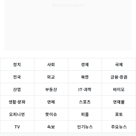
정치
사회
경제
국제
전국
외교
북한
금융·증권
산업
부동산
IT·과학
바이오
생활·문화
연예
스포츠
연재물
오피니언
핫이슈
피플
포토
TV
속보
인기뉴스
주요뉴스