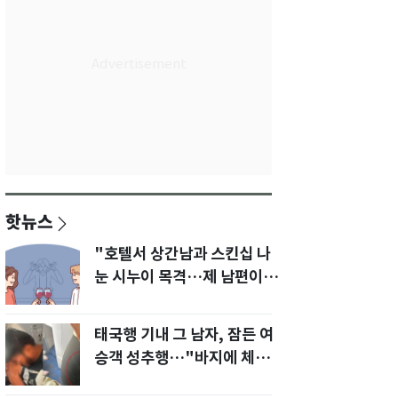
핫뉴스
"호텔서 상간남과 스킨십 나
눈 시누이 목격…제 남편이
입 다물라 하네요"
태국행 기내 그 남자, 잠든 여
승객 성추행…"바지에 체액
까지 묻었다"