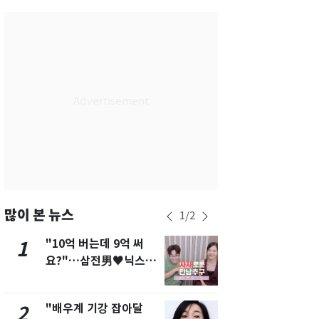
서울
31
℃
부산
27
℃
대구
29
℃
인천
29
℃
광주
27
℃
대전
28
℃
울산
26
℃
강릉
25
℃
많이 본 뉴스
1
/
2
제주
27
℃
"10억 버는데 9억 써
삼성전자·S
1
6
요?"…삼전男♥닉스女
"주주 환원 
3:3 단체소개팅 예능 화
확대할 것" 
제
"배우계 기강 잡아달
펄펄 끓는 서
2
7