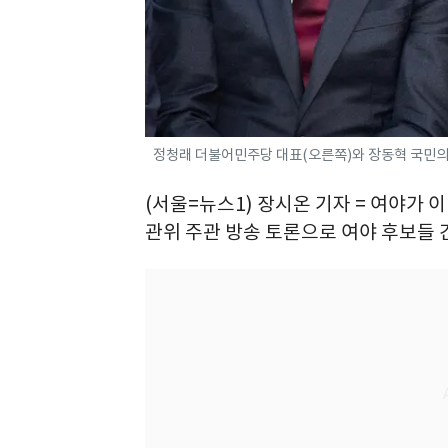
정청래 더불어민주당 대표(오른쪽)와 장동혁 국민의힘 대
(서울=뉴스1) 장시온 기자 = 여야가 
관위 주관 방송 토론으로 여야 후보들 