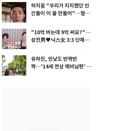
허지웅 "우리가 지지했던 인
간들이 이 꼴 만들어"…형소
법 개정안에 발끈
"10억 버는데 9억 써요?"…
삼전男♥닉스女 3:3 단체소
개팅 예능 화제
유하진, 민낯도 반짝반
짝…'14세 연상 예비남편' 강
균성이 반한 청순 미모