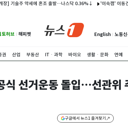
술주 약세에 혼조 출발…나스닥 0.36%↓
'이숙캠' 이동건, 혹
립토허브
해피펫
English
노동신
|
|
증권
산업
부동산
ITㆍ과학
바이오
생활ㆍ문화
연예
주 공식 선거운동 돌입…선관위
구글에서 뉴스1 즐겨찾기