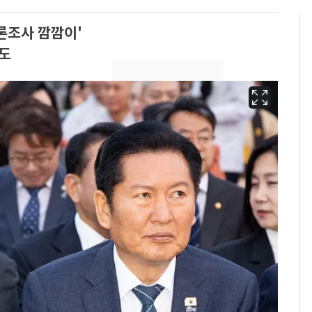
론조사 깜깜이'
론도
삼성전자·SK하이닉스
6
"주주 환원 의미 있게
확대할 것" 약속
펄펄 끓는 서울, 40도
7