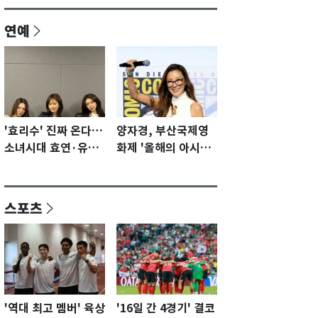
연예
'효리수' 진짜 온다…
양자경, 부산국제영
소녀시대 효연·유리·
화제 '올해의 아시아
수영 유닛 출격 [N이
영화인상' 수상…15
슈]
년만에 부산 온다
스포츠
'역대 최고 멤버' 육상
'16일 간 4경기' 결코