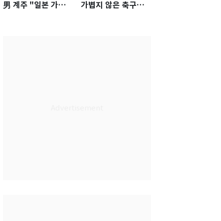
男 계주 "일본 가뿐히
가볍지 않은 축구대
넘고 AG 金 따겠다"
표팀 '임시 감독' 무게