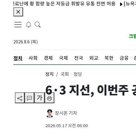
연료난에 황 함량 높은 저등급 휘발유 유통 전면 허용
[뉴욕개장] 기
크
2026.8.6 (목)
정치
사회
경제
국제
전국
외교
북한
금융ㆍ
정치
국회ㆍ정당
6·3 지선, 이번
가
장시온 기자
2026.05.17 오전 06:00