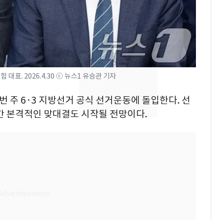
돌파하나…한낮 39도
폭염[오늘날씨]
SK하이닉스 또 프리마
8
켓 하한가…달랑 11주
에 시초가 소동
표. 2026.4.30 ⓒ 뉴스1 유승관 기자
[단독]"이번 역은 신논
9
현, 토스역입니다"…서
이번 주 6·3 지방선거 공식 선거운동에 돌입한다. 선
울 지하철에 토스 이름
간 본격적인 맞대결도 시작될 전망이다.
새겼다
"캐리비안 베이 여자 탈
10
의실에 남자가 있어
요"…경찰 수사