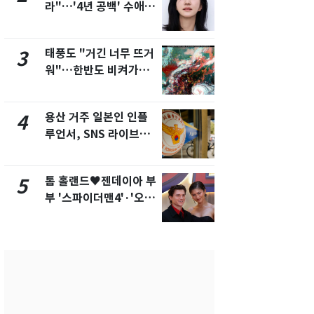
라"…'4년 공백' 수애,
돌파하나…한
SNS 오픈·프로필 공개
폭염[오늘날
화제
태풍도 "거긴 너무 뜨거
SK하이닉스
3
8
워"…한반도 비켜가는
켓 하한가…
'돌핀'과 '찬홈'
에 시초가 
용산 거주 일본인 인플
[단독]"이번
4
9
루언서, SNS 라이브방
현, 토스역
송 도중 사망
울 지하철에
새겼다
톰 홀랜드♥젠데이아 부
"캐리비안 
5
10
부 '스파이더맨4'·'오디
의실에 남자
세이'로 극장 장악
요"…경찰 