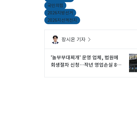
국민의힘
2026지방선거
2026지선격전지
장시온 기자
'놀부부대찌개' 운영 업체, 법원에
회생절차 신청…작년 영업손실 86
억