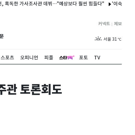
독한 가사조사관 데뷔…"예상보다 훨씬 힘들다"
'이숙캠' 코인 부부
커넥트
제보
|
제주
27
℃
문
서울
31
℃
부산
27
℃
스포츠
오피니언
피플
포토
TV
대구
29
℃
인천
29
℃
 주관 토론회도
광주
27
℃
대전
28
℃
울산
26
℃
강릉
25
℃
제주
27
℃