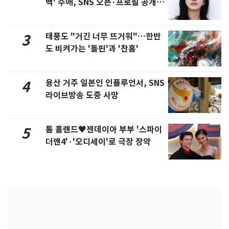
백' 수애, SNS 오픈·프로필 공개
화제
태풍도 "거긴 너무 뜨거워"…한반
3
도 비켜가는 '돌핀'과 '찬홈'
용산 거주 일본인 인플루언서, SNS
4
라이브방송 도중 사망
톰 홀랜드♥젠데이아 부부 '스파이
5
더맨4'·'오디세이'로 극장 장악