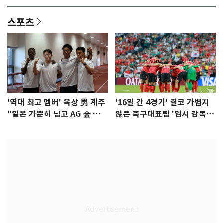
스포츠
'역대 최고 멤버' 육상 男 계주
'16일 간 4경기' 결코 가볍지
"일본 가뿐히 넘고 AG 金 따겠
않은 축구대표팀 '임시 감독'
다"
무게