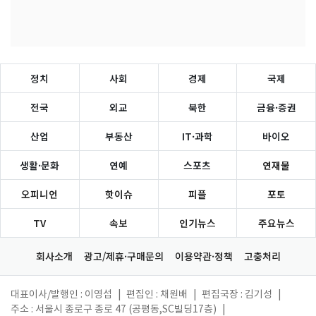
정치
사회
경제
국제
전국
외교
북한
금융·증권
산업
부동산
IT·과학
바이오
생활·문화
연예
스포츠
연재물
오피니언
핫이슈
피플
포토
TV
속보
인기뉴스
주요뉴스
회사소개
광고/제휴·구매문의
이용약관·정책
고충처리
대표이사/발행인 : 이영섭
|
편집인 : 채원배
|
편집국장 : 김기성
|
주소 : 서울시 종로구 종로 47 (공평동,SC빌딩17층)
|