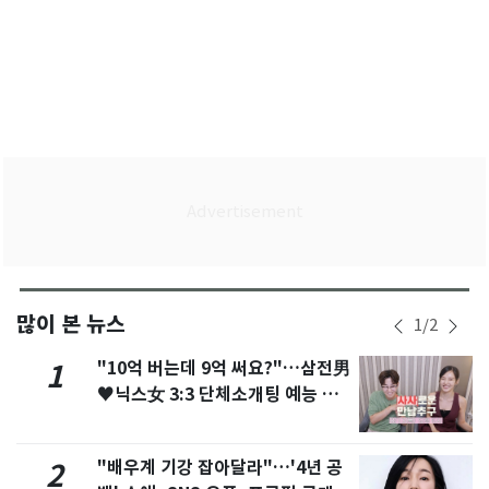
많이 본 뉴스
1
/
2
"10억 버는데 9억 써요?"…삼전男
1
♥닉스女 3:3 단체소개팅 예능 화
제
"배우계 기강 잡아달라"…'4년 공
2