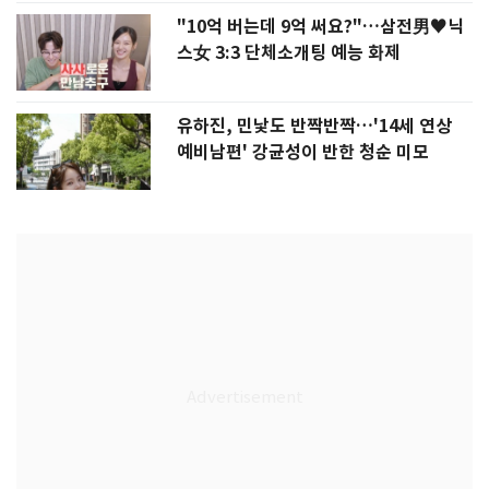
"10억 버는데 9억 써요?"…삼전男♥닉
스女 3:3 단체소개팅 예능 화제
유하진, 민낯도 반짝반짝…'14세 연상
예비남편' 강균성이 반한 청순 미모