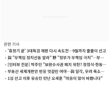
관련 기사
'휴정기 끝' 3대특검 재판 다시 속도전…9월까지 줄줄이 선고
與 "무책임 정치선동 말라" 野 "정부가 무책임 극치"…부동
산 공방
[인터뷰 전문] 박주민 "보완수사권 폐지 위헌? 정점식·한동
훈, 몰라서 그러면 큰일"
부동산 세제개편안 반응 엇갈린 여야…與 일각, 우려 목소리
(종합)
1심 선고 이후 유승민 만난 오세훈 "마음이 많이 바쁩니다"