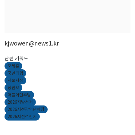
kjwowen@news1.kr
관련 키워드
오세훈
국민의힘
서울시장
정원오
더불어민주당
2026지방선거
2026지선광역단체장
2026지선격전지