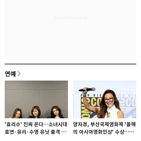
연예
'효리수' 진짜 온다…소녀시대
양자경, 부산국제영화제 '올해
효연·유리·수영 유닛 출격 [N
의 아시아영화인상' 수상…15
이슈]
년만에 부산 온다