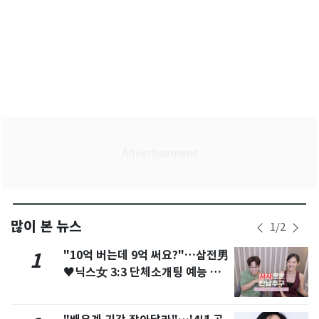
많이 본 뉴스
1
/
2
"10억 버는데 9억 써요?"…삼전男
1
♥닉스女 3:3 단체소개팅 예능 화
제