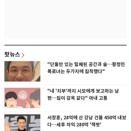
핫뉴스
"단둘만 있는 밀폐된 공간과 술…황정민
폭로녀는 두가지에 집착했다"
"내 '치부'까지 시모에게 보고하는 남
편…집이 감옥 같다" 아내 고통
서장훈, 28억에 산 강남 건물 450억 내놨
다…세후 차익 280억 '잭팟'