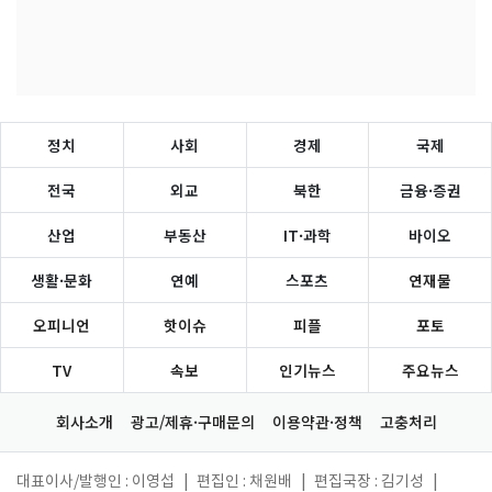
정치
사회
경제
국제
전국
외교
북한
금융·증권
산업
부동산
IT·과학
바이오
생활·문화
연예
스포츠
연재물
오피니언
핫이슈
피플
포토
TV
속보
인기뉴스
주요뉴스
회사소개
광고/제휴·구매문의
이용약관·정책
고충처리
대표이사/발행인 : 이영섭
|
편집인 : 채원배
|
편집국장 : 김기성
|