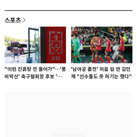
다"
집중"
스포츠
"이런 진흙탕 안 들어가"…'풍
'남아공 졸전' 처음 입 연 김민
비박산' 축구협회장 후보 '실
재 "선수들도 못 하기는 했다"
종'