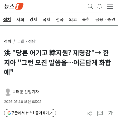
정치
사회
경제
국제
전국
외교
북한
금융ㆍ증권
정치
국회ㆍ정당
洪 "당론 어기고 韓지원? 제명감"→ 한
지아 "그런 모진 말씀을…어른답게 화합
에"
박태훈 선임기자
2026.05.10 오전 08:08
가
구글에서 뉴스1 즐겨찾기