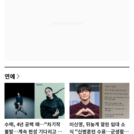
연예
수애, 4년 공백 왜…"차기작
이신영, 뒤늦게 알린 입대 소
불발…계속 편성 기다리고 있
식 "신병훈련 수료…군생활