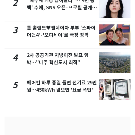
"배우계 기강 잡아달라"…'4년 공
2
백' 수애, SNS 오픈·프로필 공개
화제
톰 홀랜드♥젠데이아 부부 '스파이
3
더맨4'·'오디세이'로 극장 장악
2차 공공기관 지방이전 발표 임
4
박…"나주 혁신도시 최적"
에어컨 하루 종일 틀면 전기료 29만
5
원…450kWh 넘으면 '요금 폭탄'