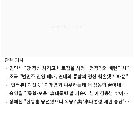
관련 기사
김민석 "당 정신 차리고 바로잡을 시점…정청래와 배턴터치"
조국 "범민주 진영 패배, 연대와 통합의 정신 훼손됐기 때문"
[인터뷰] 이진숙 "이재명과 싸우라는데 왜 장동혁 끌어내리
려 하나"
송영길 "'통합·포용' 李대통령 말 가슴에 남아 김용남 찾아
격려"
장예찬 "한동훈 당선됐으니 복당? 與 '李대통령 재판 중단'
같은 것"