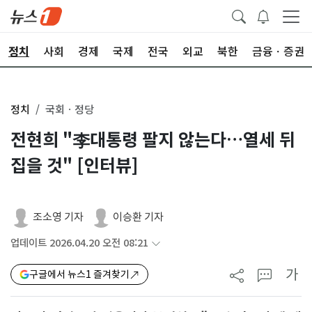
정치
사회
경제
국제
전국
외교
북한
금융ㆍ증권
정치
국회ㆍ정당
전현희 "李대통령 팔지 않는다…열세 뒤
집을 것" [인터뷰]
조소영 기자
이승환 기자
업데이트 2026.04.20 오전 08:21
가
구글에서 뉴스1 즐겨찾기