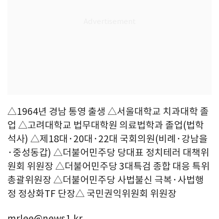
△1964년 경남 통영 출생 △서울대학교 치과대학 졸
업 △고려대학교 법무대학원 의료법학과 졸업(법학
석사) △제18대·20대·22대 국회의원(비례·강남을
·중성동갑) △더불어민주당 당대표 정치테러 대책위
원회 위원장 △더불어민주당 3대특검 종합 대응 특위
총괄위원장 △더불어민주당 사법불신 극복·사법행
정 정상화TF 단장△ 국민권익위원회 위원장
mrlee@news1.kr