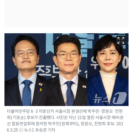
더불어민주당 6·3 지방선거 서울시장 본경선에 박주민·정원오·전현
희(기호순) 후보가 진출했다. 사진은 지난 21일 열린 서울시장 예비경
선 합동연설회에 참석한 박주민(왼쪽부터), 정원오, 전현희 후보. 202
6.3.25 ⓒ 뉴스1 유승관 기자