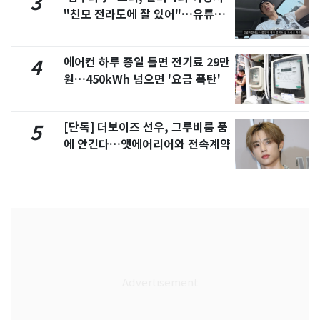
3
"친모 전라도에 잘 있어"…유튜브
서 언급
에어컨 하루 종일 틀면 전기료 29만
4
원…450kWh 넘으면 '요금 폭탄'
[단독] 더보이즈 선우, 그루비룸 품
5
에 안긴다…앳에어리어와 전속계약