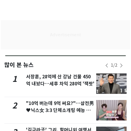
많이 본 뉴스
1
/
2
서장훈, 28억에 산 강남 건물 450
1
억 내놨다…세후 차익 280억 '잭팟'
"10억 버는데 9억 써요?"…삼전男
2
♥닉스女 3:3 단체소개팅 예능 화
제
'김구라子' 그리, 할머니외 여행서