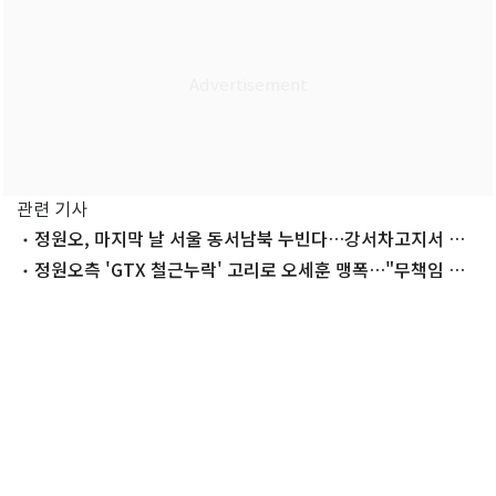
관련 기사
정원오, 마지막 날 서울 동서남북 누빈다…강서차고지서 출
발
정원오측 'GTX 철근누락' 고리로 오세훈 맹폭…"무책임 극
치"