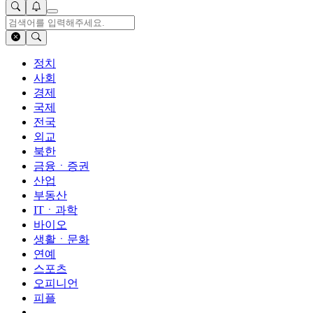
정치
사회
경제
국제
전국
외교
북한
금융ㆍ증권
산업
부동산
ITㆍ과학
바이오
생활ㆍ문화
연예
스포츠
오피니언
피플