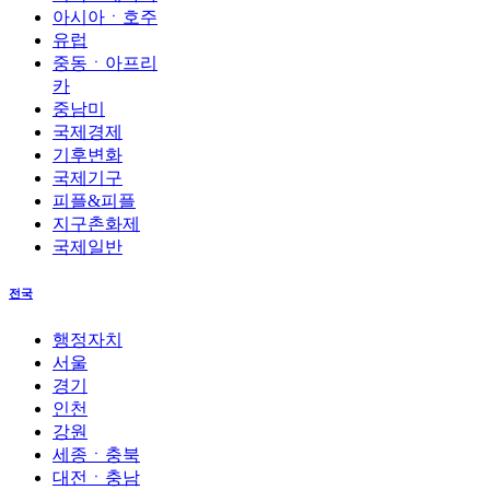
아시아ㆍ호주
유럽
중동ㆍ아프리
카
중남미
국제경제
기후변화
국제기구
피플&피플
지구촌화제
국제일반
전국
행정자치
서울
경기
인천
강원
세종ㆍ충북
대전ㆍ충남