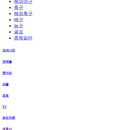
해외야구
축구
해외축구
배구
농구
골프
종목일반
오피니언
연재물
핫이슈
피플
포토
TV
보도자료
제휴사