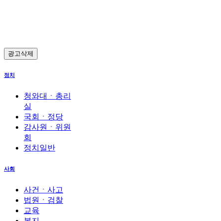
광고삭제
정치
청와대ㆍ총리
실
국회ㆍ정당
감사원ㆍ위원
회
정치일반
사회
사건ㆍ사고
법원ㆍ검찰
교육
복지