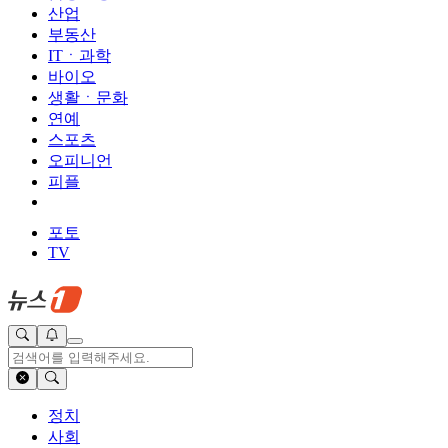
산업
부동산
ITㆍ과학
바이오
생활ㆍ문화
연예
스포츠
오피니언
피플
포토
TV
정치
사회