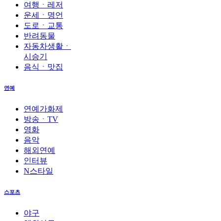
여행ㆍ레저
운세ㆍ명언
도로ㆍ교통
반려동물
자동차생활ㆍ
시승기
음식ㆍ맛집
연예
연예가화제
방송ㆍTV
영화
음악
해외연예
인터뷰
N스타일
스포츠
야구