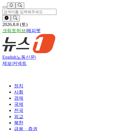
2026.8.8 (토)
크립토허브
|
해피펫
English
노동신문
|
제보
|
커넥트
정치
사회
경제
국제
전국
외교
북한
금융ㆍ증권