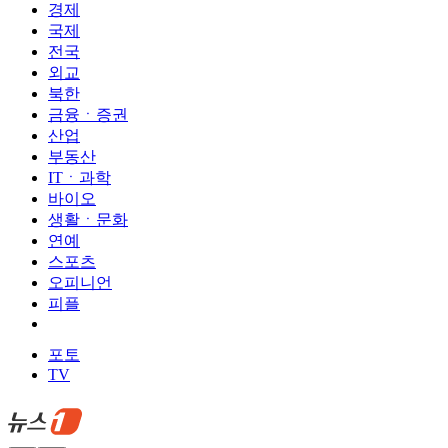
경제
국제
전국
외교
북한
금융ㆍ증권
산업
부동산
ITㆍ과학
바이오
생활ㆍ문화
연예
스포츠
오피니언
피플
포토
TV