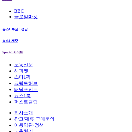
BBC
글로벌마켓
뉴스1 부산ㆍ경남
뉴스1 제주
Special 사이트
노동신문
해피펫
스타1픽
크립토허브
터닝포인트
뉴스1북
퍼스트클럽
회사소개
광고/제휴·구매문의
이용약관·정책
고충처리