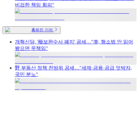
비겁한 책임 회피"
홍유진 기자
개혁신당, '檢보완수사 폐지' 공세…"李, 형소법 안 읽어
봤으면 무책임"
野 부동산 정책 전방위 공세…"세제·금융·공급 엇박자,
국민 분노"