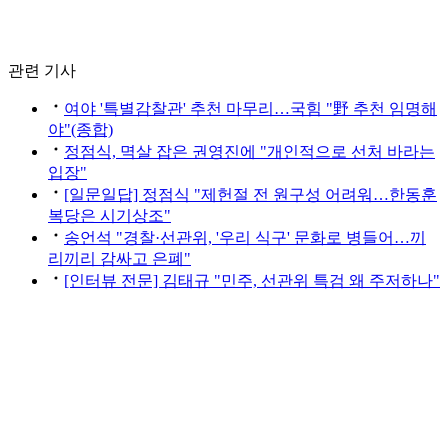
관련 기사
여야 '특별감찰관' 추천 마무리…국힘 "野 추천 임명해
야"(종합)
정점식, 멱살 잡은 권영진에 "개인적으로 선처 바라는
입장"
[일문일답] 정점식 "제헌절 전 원구성 어려워…한동훈
복당은 시기상조"
송언석 "경찰·선관위, '우리 식구' 문화로 병들어…끼
리끼리 감싸고 은폐"
[인터뷰 전문] 김태규 "민주, 선관위 특검 왜 주저하나"