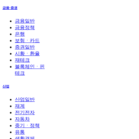
금융·증권
금융일반
금융정책
은행
보험ㆍ카드
증권일반
시황ㆍ환율
재테크
블록체인ㆍ핀
테크
산업
산업일반
재계
전기전자
자동차
중기ㆍ정책
유통
생활경제