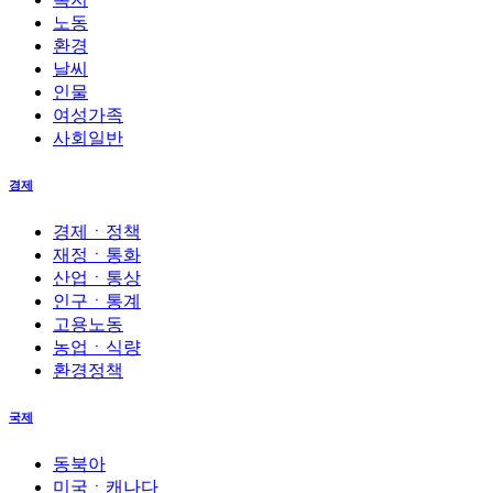
노동
환경
날씨
인물
여성가족
사회일반
경제
경제ㆍ정책
재정ㆍ통화
산업ㆍ통상
인구ㆍ통계
고용노동
농업ㆍ식량
환경정책
국제
동북아
미국ㆍ캐나다