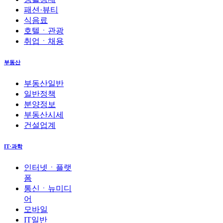
패션·뷰티
식음료
호텔ㆍ관광
취업ㆍ채용
부동산
부동산일반
일반정책
분양정보
부동산시세
건설업계
IT·과학
인터넷ㆍ플랫
폼
통신ㆍ뉴미디
어
모바일
IT일반