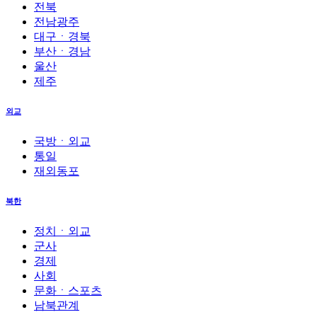
전북
전남광주
대구ㆍ경북
부산ㆍ경남
울산
제주
외교
국방ㆍ외교
통일
재외동포
북한
정치ㆍ외교
군사
경제
사회
문화ㆍ스포츠
남북관계