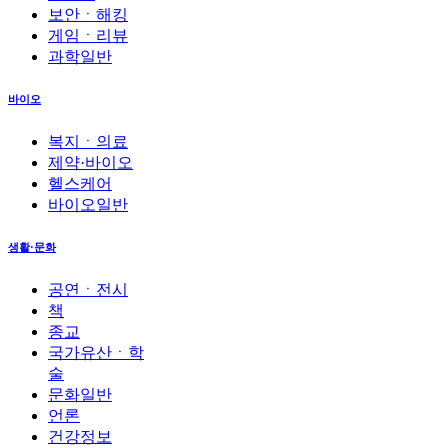
보안ㆍ해킹
게임ㆍ리뷰
과학일반
바이오
복지ㆍ의료
제약·바이오
헬스케어
바이오일반
생활·문화
공연ㆍ전시
책
종교
국가유산ㆍ학
술
문화일반
언론
건강정보