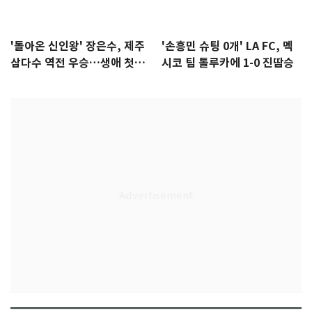
'돌아온 신인왕' 장은수, 제주
'손흥민 슈팅 0개' LA FC, 멕
삼다수 역전 우승…생애 첫승
시코 팀 톨루카에 1-0 진땀승
감격