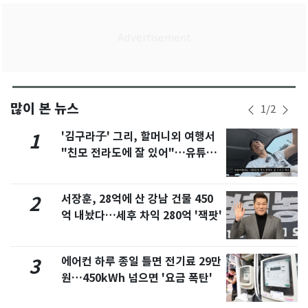
많이 본 뉴스
1
/
2
'김구라子' 그리, 할머니외 여행서
1
"친모 전라도에 잘 있어"…유튜브
서 언급
서장훈, 28억에 산 강남 건물 450
2
억 내놨다…세후 차익 280억 '잭팟'
에어컨 하루 종일 틀면 전기료 29만
3
원…450kWh 넘으면 '요금 폭탄'