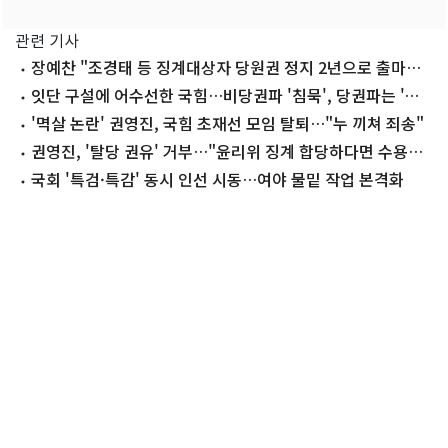
관련 기사
장예찬 "조경태 등 징계대상자 당원권 정지 2년으로 출마길
막아야"
잇단 구설에 어수선한 국힘…비당권파 '침묵', 당권파는 '징
계 으름장'
'멱살 논란' 권영진, 국힘 초재선 모임 탈퇴…"누 끼쳐 죄송"
권영진, '탈당 권유' 거부…"윤리위 징계 합당하다면 수용할
생각"
국회 '특검·특감' 동시 인선 시동…여야 물밑 작업 본격화