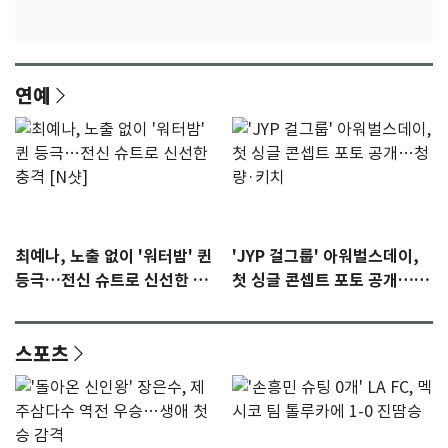
연예
최예나, 노출 없이 '워터밤' 퀸
'JYP 걸그룹' 아워벌스데이,
등극…전신 슈트로 신선한 충
첫 싱글 콘셉트 포토 공개…청
격 [N샷]
량·키치
스포츠