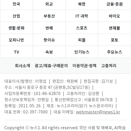
전국
외교
북한
금융·증권
산업
부동산
IT·과학
바이오
생활·문화
연예
스포츠
연재물
오피니언
핫이슈
피플
포토
TV
속보
인기뉴스
주요뉴스
회사소개
광고/제휴·구매문의
이용약관·정책
고충처리
대표이사/발행인 : 이영섭
|
편집인 : 채원배
|
편집국장 : 김기성
|
주소 : 서울시 종로구 종로 47 (공평동,SC빌딩17층)
|
사업자등록번호 : 101-86-62870
|
고충처리인 : 김성환
|
청소년보호책임자 : 안병길
|
통신판매업신고 : 서울종로 0676호
|
등록일 : 2011. 05. 26
|
제호 : 뉴스1코리아(읽기: 뉴스원코리아)
|
대표 전화 : 02-397-7000
|
대표 이메일 :
webmaster@news1.kr
Copyright ⓒ 뉴스1. All rights reserved. 무단 사용 및 재배포, AI학습