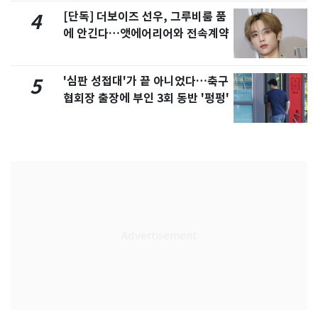
[단독] 더보이즈 선우, 그루비룸 품
4
에 안긴다…앳에어리어와 전속계약
'심판 성접대'가 끝 아니었다…축구
5
협회장 출장에 부인 3회 동반 '펑펑'