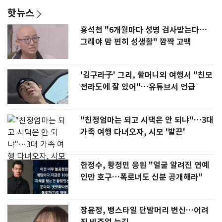
핫뉴스
홍석천 "6개월마다 성병 검사받는다…
그래야 맘 편히 성생활" 깜짝 고백
'김구라子' 그리, 할머니외 여행서 "친모
전라도에 잘 있어"…유튜브서 언급
"친정엄마는 되고 시댁은 안 되냐"…3대
가족 여행 다녀오자, 시모 '발끈'
한정수, 황정민 응원 "얼굴 알려진 연예
인만 호구…폭로녀도 신분 공개해라"
장윤정, 뱅스타일 단발머리 변신…어려