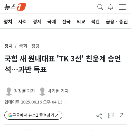
정치
사회
경제
국제
전국
외교
북한
금융ㆍ증권
정치
국회ㆍ정당
국힘 새 원내대표 'TK 3선' 친윤계 송언
석…과반 득표
김정률 기자
박기현 기자
업데이트 2025.06.16 오후 04:13
가
구글에서 뉴스1 즐겨찾기