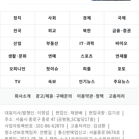
정치
사회
경제
국제
전국
외교
북한
금융·증권
산업
부동산
IT·과학
바이오
생활·문화
연예
스포츠
연재물
오피니언
핫이슈
피플
포토
TV
속보
인기뉴스
주요뉴스
회사소개
광고/제휴·구매문의
이용약관·정책
고충처리
대표이사/발행인 : 이영섭
|
편집인 : 채원배
|
편집국장 : 김기성
|
주소 : 서울시 종로구 종로 47 (공평동,SC빌딩17층)
|
사업자등록번호 : 101-86-62870
|
고충처리인 : 김성환
|
청소년보호책임자 : 안병길
|
통신판매업신고 : 서울종로 0676호
|