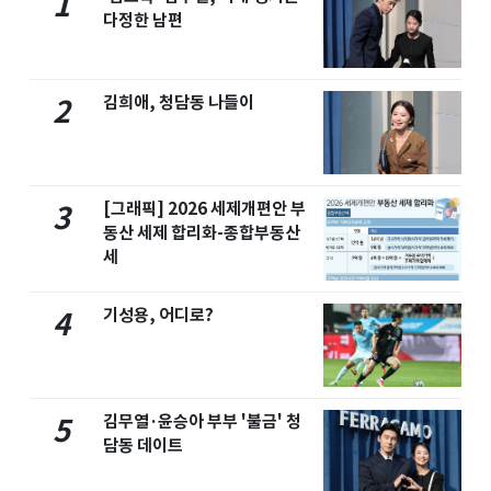
1
다정한 남편
김희애, 청담동 나들이
2
[그래픽] 2026 세제개편안 부
3
동산 세제 합리화-종합부동산
세
기성용, 어디로?
4
김무열·윤승아 부부 '불금' 청
5
담동 데이트