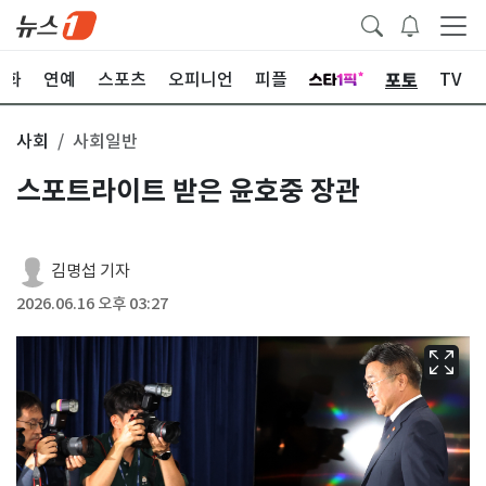
포토
문화
연예
스포츠
오피니언
피플
TV
사회
사회일반
스포트라이트 받은 윤호중 장관
김명섭 기자
2026.06.16 오후 03:27