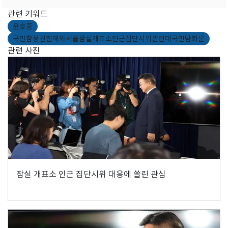
관련 키워드
윤호중
국민참정권침해와서울잠실개표소인근집단시위관련대국민담화문
관련 사진
잠실 개표소 인근 집단시위 대응에 쏠린 관심