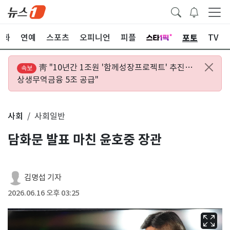
포토
문화
연예
스포츠
오피니언
피플
TV
靑 "10년간 1조원 '함께성장프로젝트' 추진…
속보
상생무역금융 5조 공급"
사회
사회일반
담화문 발표 마친 윤호중 장관
김명섭 기자
2026.06.16 오후 03:25