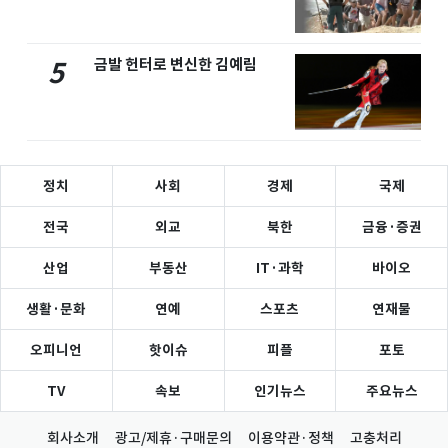
금발 헌터로 변신한 김예림
5
정치
사회
경제
국제
전국
외교
북한
금융·증권
산업
부동산
IT·과학
바이오
생활·문화
연예
스포츠
연재물
오피니언
핫이슈
피플
포토
TV
속보
인기뉴스
주요뉴스
회사소개
광고/제휴·구매문의
이용약관·정책
고충처리