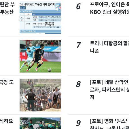
개편안 부
프로야구, 연이은
6
합부동산
KBO 긴급 실행위
트리니티항공의 깔끔
7
니폼
국경 도
[포토] 네팔 산악인
8
르자, 파키스탄서 
져
 식혀요
[포토] 영화 '원스
9
한사드, 교통사고로