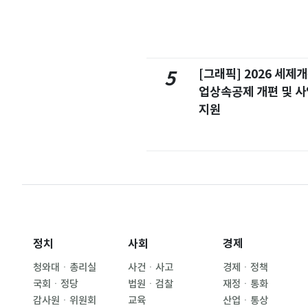
[그래픽] 2026 세제
5
업상속공제 개편 및 
지원
정치
사회
경제
청와대ㆍ총리실
사건ㆍ사고
경제ㆍ정책
국회ㆍ정당
법원ㆍ검찰
재정ㆍ통화
감사원ㆍ위원회
교육
산업ㆍ통상