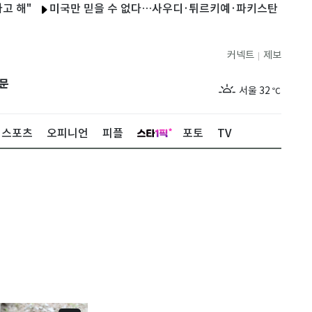
미국만 믿을 수 없다…사우디·튀르키예·파키스탄 '공동방위협정' 
커넥트
제보
|
제주
29
℃
문
서울
32
℃
부산
29
℃
스포츠
오피니언
피플
포토
TV
대구
30
℃
인천
31
℃
광주
30
℃
대전
28
℃
울산
28
℃
강릉
26
℃
제주
29
℃