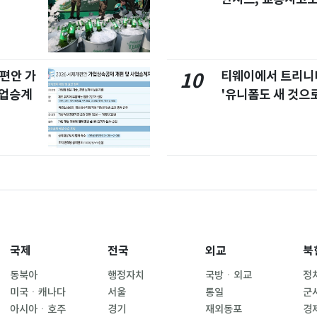
개편안 가
티웨이에서 트리
10
사업승계
'유니폼도 새 것으로
국제
전국
외교
북
동북아
행정자치
국방ㆍ외교
정
미국ㆍ캐나다
서울
통일
군
아시아ㆍ호주
경기
재외동포
경