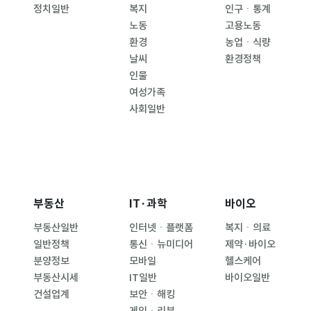
정치일반
복지
인구ㆍ통계
노동
고용노동
환경
농업ㆍ식량
날씨
환경정책
인물
여성가족
사회일반
부동산
IT·과학
바이오
부동산일반
인터넷ㆍ플랫폼
복지ㆍ의료
일반정책
통신ㆍ뉴미디어
제약·바이오
분양정보
모바일
헬스케어
부동산시세
IT일반
바이오일반
건설업계
보안ㆍ해킹
게임ㆍ리뷰