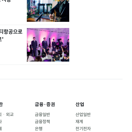
니티항공으로
'
한
금융·증권
산업
치ㆍ외교
금융일반
산업일반
사
금융정책
재계
제
은행
전기전자