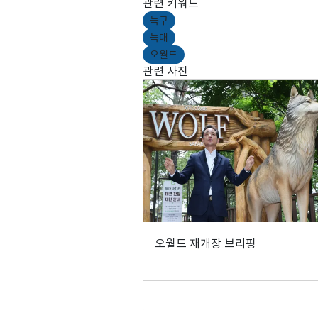
관련 키워드
늑구
늑대
오월드
관련 사진
오월드 재개장 브리핑