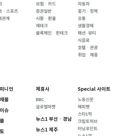
회
보험ㆍ카드
자동차
화ㆍ스포츠
증권일반
중기ㆍ정책
북관계
시황ㆍ환율
유통
재테크
생활경제
블록체인ㆍ핀테크
패션·뷰티
식음료
호텔ㆍ관광
취업ㆍ채용
피니언
제휴사
Special 사이트
재물
BBC
노동신문
글로벌마켓
해피펫
이슈
스타1픽
뉴스1 부산ㆍ경남
플
크립토허브
터닝포인트
뉴스1 제주
토
뉴스1북