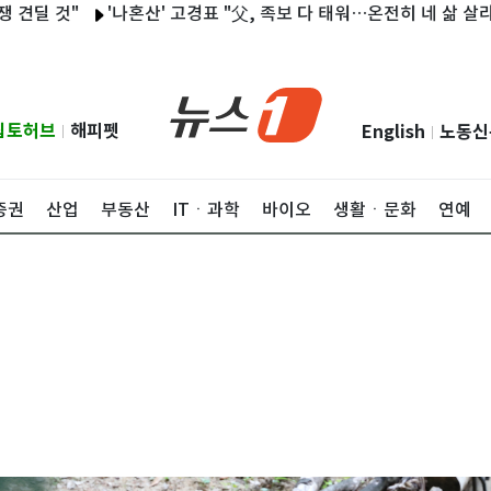
것"
'나혼산' 고경표 "父, 족보 다 태워…온전히 네 삶 살라고 해"
립토허브
해피펫
English
노동신
|
|
증권
산업
부동산
ITㆍ과학
바이오
생활ㆍ문화
연예