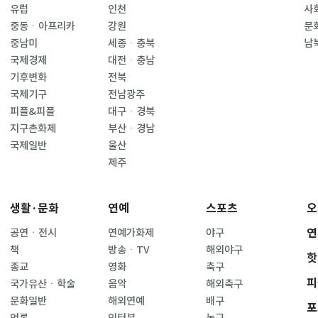
유럽
인천
사
중동ㆍ아프리카
강원
문
중남미
세종ㆍ충북
남
국제경제
대전ㆍ충남
기후변화
전북
국제기구
전남광주
피플&피플
대구ㆍ경북
지구촌화제
부산ㆍ경남
국제일반
울산
제주
생활·문화
연예
스포츠
오
연
공연ㆍ전시
연예가화제
야구
책
방송ㆍTV
해외야구
핫
종교
영화
축구
피
국가유산ㆍ학술
음악
해외축구
문화일반
해외연예
배구
포
언론
인터뷰
농구