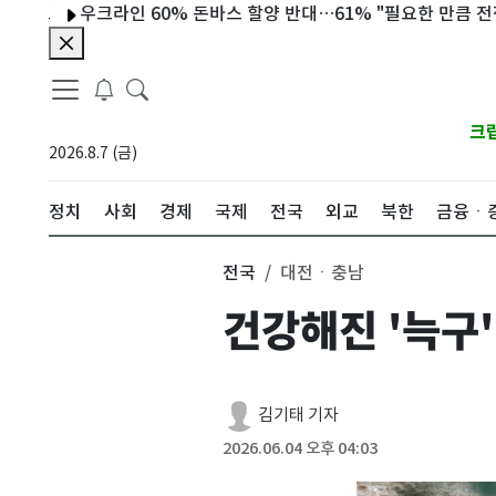
우크라인 60% 돈바스 할양 반대…61% "필요한 만큼 전쟁 견딜 
크
2026.8.7 (금)
정치
사회
경제
국제
전국
외교
북한
금융ㆍ
전국
대전ㆍ충남
건강해진 '늑구'
김기태 기자
2026.06.04 오후 04:03