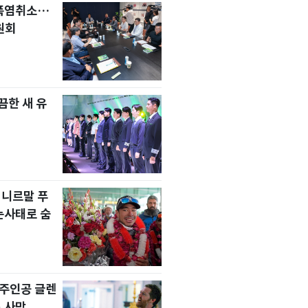
 폭염취소…
원회
한 새 유
 니르말 푸
눈사태로 숨
' 주인공 글렌
 사망