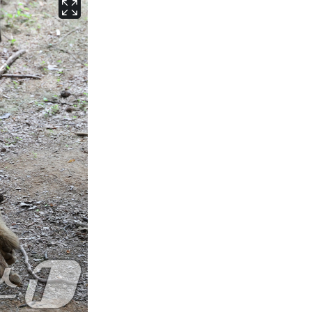
서울
32
℃
부산
29
℃
대구
30
℃
인천
31
℃
광주
30
℃
대전
28
℃
울산
28
℃
강릉
26
℃
제주
29
℃