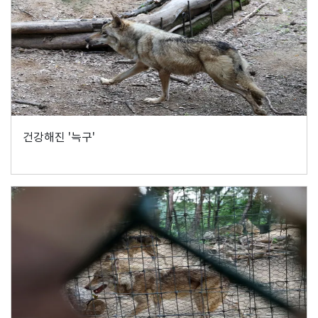
건강해진 '늑구'