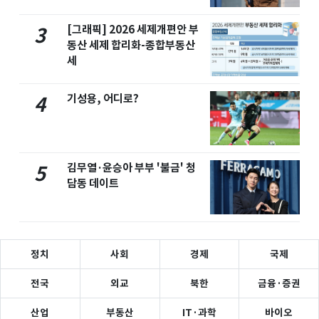
[그래픽] 2026 세제개편안 부
3
동산 세제 합리화-종합부동산
세
기성용, 어디로?
4
김무열·윤승아 부부 '불금' 청
5
담동 데이트
정치
사회
경제
국제
전국
외교
북한
금융·증권
산업
부동산
IT·과학
바이오