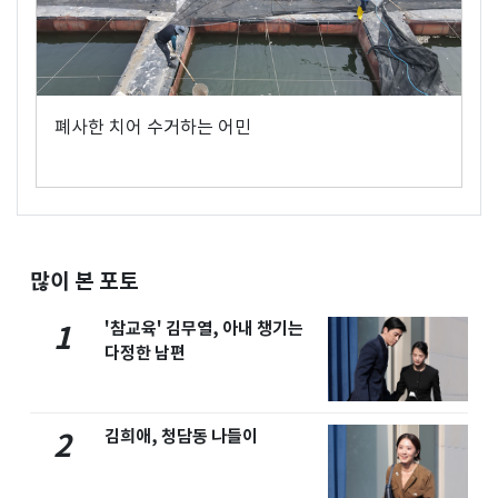
폐사한 치어 수거하는 어민
많이 본 포토
'참교육' 김무열, 아내 챙기는
1
다정한 남편
김희애, 청담동 나들이
2