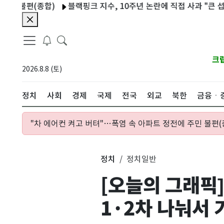
편(종합)
블랙핑크 지수, 10주년 논란에 직접 사과 "큰 섭섭함 안
크
2026.8.8 (토)
정치
사회
경제
국제
전국
외교
북한
금융ㆍ
"차 에어컨 켜고 버텨"…폭염 속 아파트 정전에 주민 불편(
정치
정치일반
[오늘의 그래픽
1·2차 나눠서 