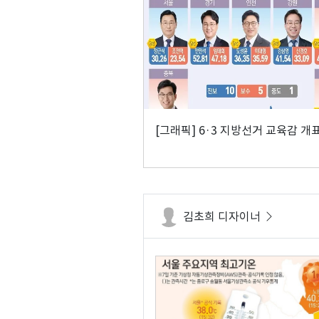
[그래픽] 6·3 지방선거 교육감 개
김초희 디자이너