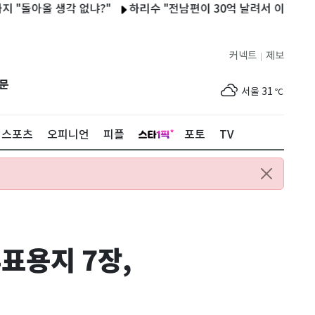
올 생각 없냐?"
하리수 "전남편이 30억 날려서 이혼? 사실 아
커넥트
제보
|
제주
30
℃
문
서울
31
℃
부산
31
℃
스포츠
오피니언
피플
포토
TV
대구
31
℃
인천
33
℃
광주
32
℃
대전
32
℃
표용지 7장,
울산
30
℃
강릉
26
℃
제주
30
℃