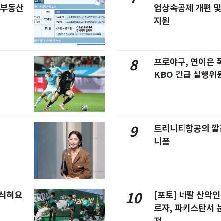
합부동산
업상속공제 개편 및
지원
프로야구, 연이은
8
KBO 긴급 실행위
트리니티항공의 깔끔
9
니폼
 식혀요
[포토] 네팔 산악인
10
르자, 파키스탄서 
져