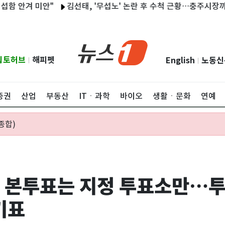
겨 미안"
김선태, '무섭노' 논란 후 수척 근황…충주시장까지 "돌아
립토허브
해피펫
English
노동신
|
|
증권
산업
부동산
ITㆍ과학
바이오
생활ㆍ문화
연예
종합)
] 본투표는 지정 투표소만…투
기표