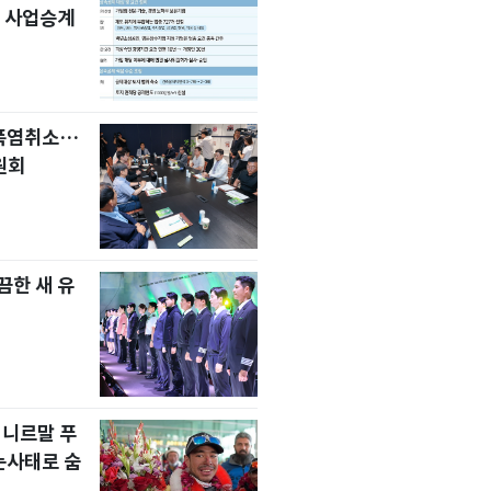
 사업승계
 폭염취소…
원회
한 새 유
 니르말 푸
눈사태로 숨