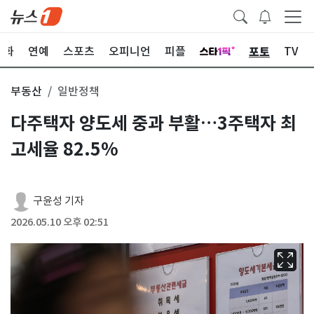
포토
문화
연예
스포츠
오피니언
피플
TV
부동산
일반정책
다주택자 양도세 중과 부활…3주택자 최
고세율 82.5%
구윤성 기자
2026.05.10 오후 02:51