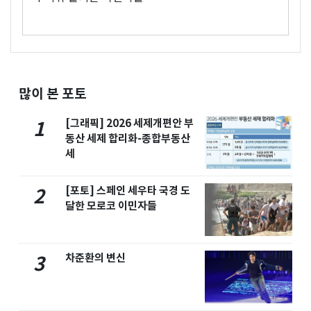
많이 본 포토
[그래픽] 2026 세제개편안 부
1
동산 세제 합리화-종합부동산
세
[포토] 스페인 세우타 국경 도
2
달한 모로코 이민자들
차준환의 변신
3