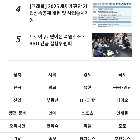
[그래픽] 2026 세제개편안 가
4
업상속공제 개편 및 사업승계지
원
프로야구, 연이은 폭염취소…
5
KBO 긴급 실행위원회
정치
사회
경제
국제
전국
외교
북한
금융·증권
산업
부동산
IT·과학
바이오
생활·문화
연예
스포츠
연재물
오피니언
핫이슈
피플
포토
TV
속보
인기뉴스
주요뉴스