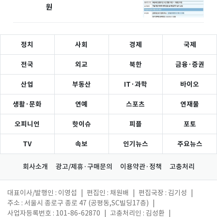
원
정치
사회
경제
국제
전국
외교
북한
금융·증권
산업
부동산
IT·과학
바이오
생활·문화
연예
스포츠
연재물
오피니언
핫이슈
피플
포토
TV
속보
인기뉴스
주요뉴스
회사소개
광고/제휴·구매문의
이용약관·정책
고충처리
대표이사/발행인 : 이영섭
|
편집인 : 채원배
|
편집국장 : 김기성
|
주소 : 서울시 종로구 종로 47 (공평동,SC빌딩17층)
|
사업자등록번호 : 101-86-62870
|
고충처리인 : 김성환
|