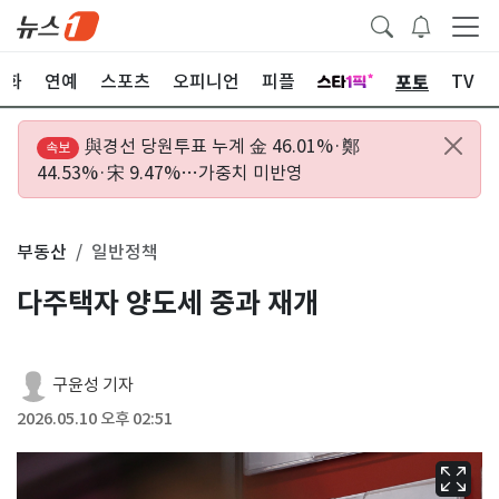
포토
문화
연예
스포츠
오피니언
피플
TV
與경선 당원투표 누계 金 46.01%·鄭
속보
44.53%·宋 9.47%…가중치 미반영
부동산
일반정책
다주택자 양도세 중과 재개
구윤성 기자
2026.05.10 오후 02:51