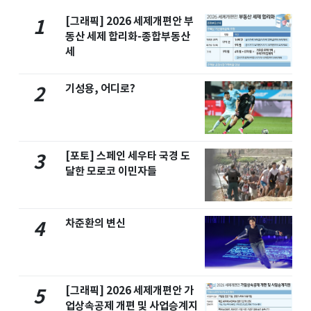
[그래픽] 2026 세제개편안 부
1
동산 세제 합리화-종합부동산
세
기성용, 어디로?
2
[포토] 스페인 세우타 국경 도
3
달한 모로코 이민자들
차준환의 변신
4
[그래픽] 2026 세제개편안 가
5
업상속공제 개편 및 사업승계지