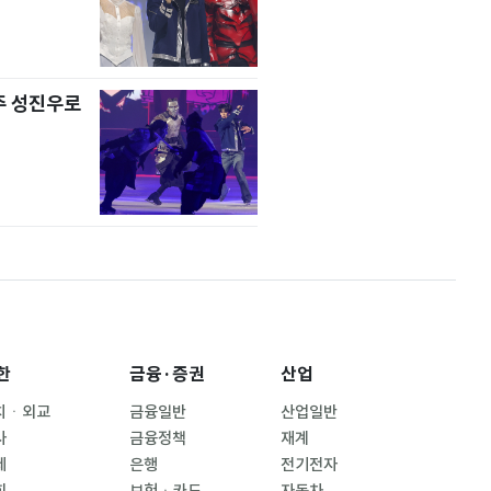
주 성진우로
한
금융·증권
산업
치ㆍ외교
금융일반
산업일반
사
금융정책
재계
제
은행
전기전자