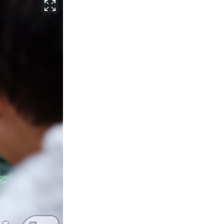
서울
27
℃
부산
25
℃
대구
28
℃
인천
29
℃
광주
30
℃
대전
28
℃
울산
25
℃
강릉
20
℃
제주
28
℃