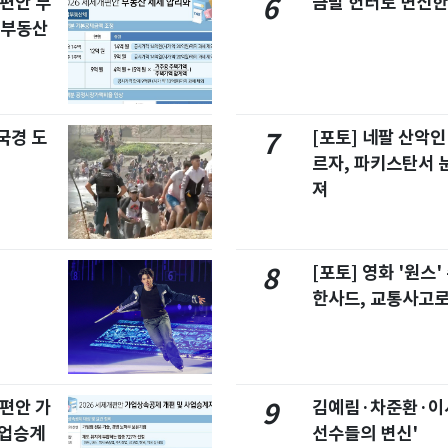
개편안 부
금발 헌터로 변신한
6
합부동산
국경 도
[포토] 네팔 산악인
7
르자, 파키스탄서 
져
[포토] 영화 '원스
8
한사드, 교통사고로
개편안 가
김예림·차준환·이
9
사업승계
선수들의 변신'