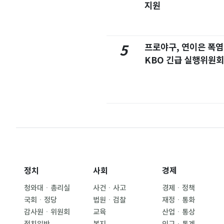
지원
프로야구, 연이은 폭
5
KBO 긴급 실행위원회
정치
사회
경제
청와대ㆍ총리실
사건ㆍ사고
경제ㆍ정책
국회ㆍ정당
법원ㆍ검찰
재정ㆍ통화
감사원ㆍ위원회
교육
산업ㆍ통상