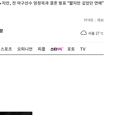
전 야구선수 엄정욱과 결혼 발표 "짧지만 깊었던 연애"
정청래 "초박
커넥트
제보
|
제주
28
℃
문
서울
27
℃
부산
25
℃
스포츠
오피니언
피플
포토
TV
대구
28
℃
인천
29
℃
광주
30
℃
대전
28
℃
울산
25
℃
강릉
20
℃
제주
28
℃