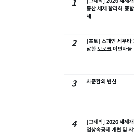
[그래픽] 2026 세제
1
동산 세제 합리화-종
세
[포토] 스페인 세우타 
2
달한 모로코 이민자들
차준환의 변신
3
[그래픽] 2026 세제
4
업상속공제 개편 및 