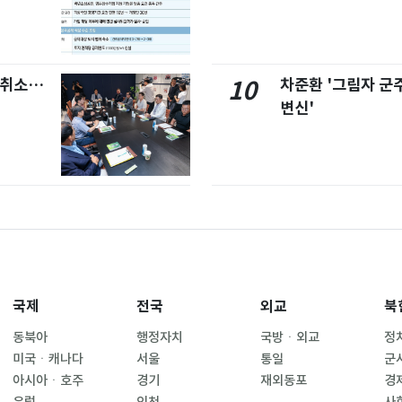
염취소…
차준환 '그림자 군
10
변신'
국제
전국
외교
북
동북아
행정자치
국방ㆍ외교
정
미국ㆍ캐나다
서울
통일
군
아시아ㆍ호주
경기
재외동포
경