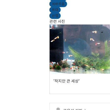
비바리움
취미
산업
관련 사진
'작지만 큰 세상'