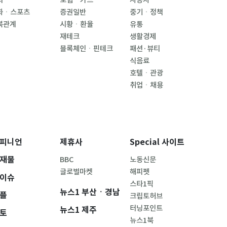
회
보험ㆍ카드
자동차
화ㆍ스포츠
증권일반
중기ㆍ정책
북관계
시황ㆍ환율
유통
재테크
생활경제
블록체인ㆍ핀테크
패션·뷰티
식음료
호텔ㆍ관광
취업ㆍ채용
피니언
제휴사
Special 사이트
재물
BBC
노동신문
글로벌마켓
해피펫
이슈
스타1픽
뉴스1 부산ㆍ경남
플
크립토허브
터닝포인트
뉴스1 제주
토
뉴스1북