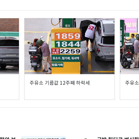
주유소 기름값 12주째 하락세
주유소