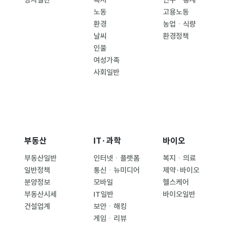
정치일반
복지
인구ㆍ통계
노동
고용노동
환경
농업ㆍ식량
날씨
환경정책
인물
여성가족
사회일반
부동산
IT·과학
바이오
부동산일반
인터넷ㆍ플랫폼
복지ㆍ의료
일반정책
통신ㆍ뉴미디어
제약·바이오
분양정보
모바일
헬스케어
부동산시세
IT일반
바이오일반
건설업계
보안ㆍ해킹
게임ㆍ리뷰