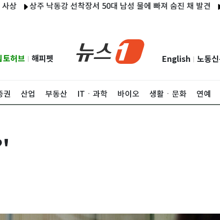
상주 낙동강 선착장서 50대 남성 물에 빠져 숨진 채 발견
지안, 
립토허브
해피펫
English
노동신
|
|
증권
산업
부동산
ITㆍ과학
바이오
생활ㆍ문화
연예
'