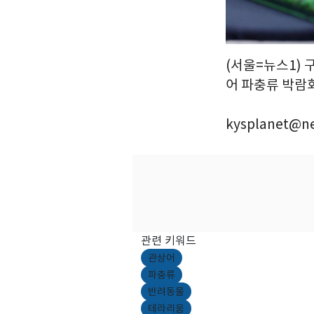
(서울=뉴스1) 구
어 파충류 박람회
kysplanet@n
관련 키워드
관상어
파충류
반려동물
테라리움