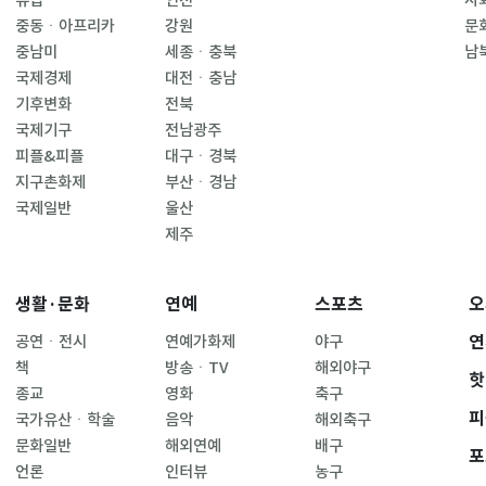
유럽
인천
사
중동ㆍ아프리카
강원
문
중남미
세종ㆍ충북
남
국제경제
대전ㆍ충남
기후변화
전북
국제기구
전남광주
피플&피플
대구ㆍ경북
지구촌화제
부산ㆍ경남
국제일반
울산
제주
생활·문화
연예
스포츠
오
연
공연ㆍ전시
연예가화제
야구
책
방송ㆍTV
해외야구
핫
종교
영화
축구
피
국가유산ㆍ학술
음악
해외축구
문화일반
해외연예
배구
포
언론
인터뷰
농구