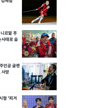
 김예림
 니르말 푸
눈사태로 숨
' 주인공 글렌
 사망
시형 '피겨