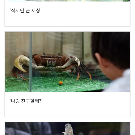
'작지만 큰 세상'
'나랑 친구할래?'