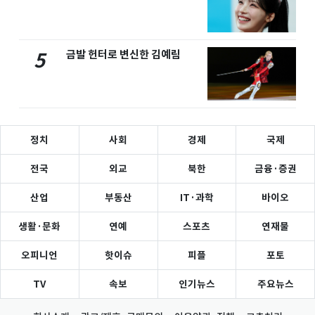
금발 헌터로 변신한 김예림
5
정치
사회
경제
국제
전국
외교
북한
금융·증권
산업
부동산
IT·과학
바이오
생활·문화
연예
스포츠
연재물
오피니언
핫이슈
피플
포토
TV
속보
인기뉴스
주요뉴스