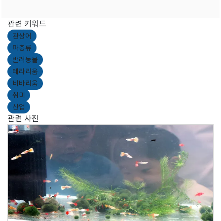
관련 키워드
관상어
파충류
반려동물
테라리움
비바리움
취미
산업
관련 사진