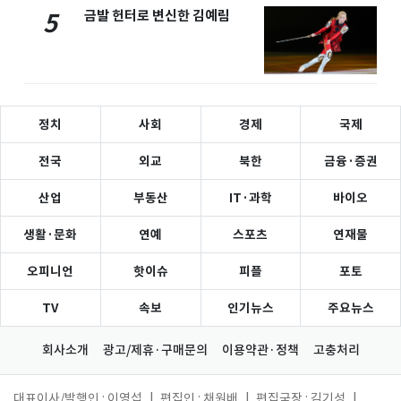
금발 헌터로 변신한 김예림
5
정치
사회
경제
국제
전국
외교
북한
금융·증권
산업
부동산
IT·과학
바이오
생활·문화
연예
스포츠
연재물
오피니언
핫이슈
피플
포토
TV
속보
인기뉴스
주요뉴스
회사소개
광고/제휴·구매문의
이용약관·정책
고충처리
대표이사/발행인 : 이영섭
|
편집인 : 채원배
|
편집국장 : 김기성
|