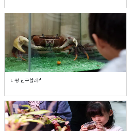
'나랑 친구할래?'