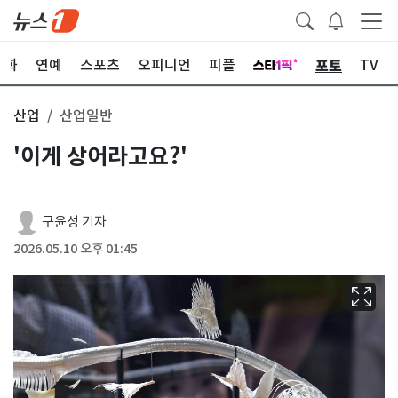
포토
문화
연예
스포츠
오피니언
피플
TV
산업
산업일반
'이게 상어라고요?'
구윤성 기자
2026.05.10 오후 01:45