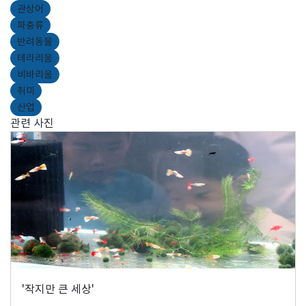
관상어
파충류
반려동물
테라리움
비바리움
취미
산업
관련 사진
'작지만 큰 세상'