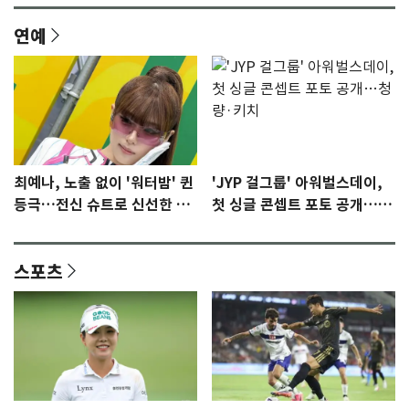
연예
최예나, 노출 없이 '워터밤' 퀸
'JYP 걸그룹' 아워벌스데이,
등극…전신 슈트로 신선한 충
첫 싱글 콘셉트 포토 공개…청
격 [N샷]
량·키치
스포츠