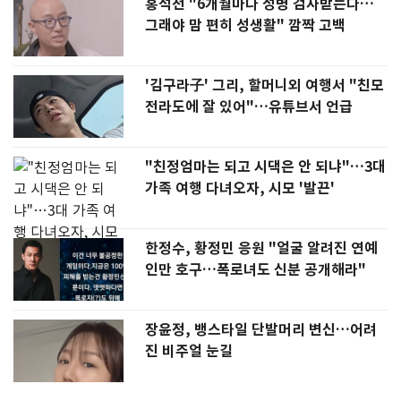
홍석천 "6개월마다 성병 검사받는다…
그래야 맘 편히 성생활" 깜짝 고백
'김구라子' 그리, 할머니외 여행서 "친모
전라도에 잘 있어"…유튜브서 언급
"친정엄마는 되고 시댁은 안 되냐"…3대
가족 여행 다녀오자, 시모 '발끈'
한정수, 황정민 응원 "얼굴 알려진 연예
인만 호구…폭로녀도 신분 공개해라"
장윤정, 뱅스타일 단발머리 변신…어려
진 비주얼 눈길