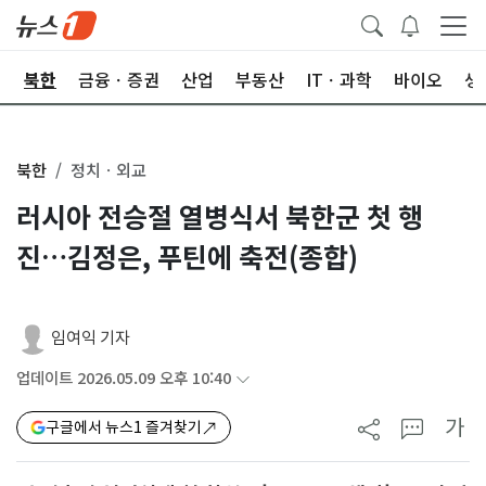
교
북한
금융ㆍ증권
산업
부동산
ITㆍ과학
바이오
생
북한
정치ㆍ외교
러시아 전승절 열병식서 북한군 첫 행
진…김정은, 푸틴에 축전(종합)
임여익 기자
업데이트 2026.05.09 오후 10:40
가
구글에서 뉴스1 즐겨찾기