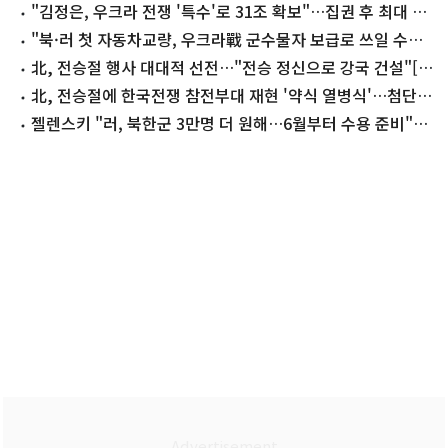
"김정은, 우크라 전쟁 '특수'로 31조 확보"…집권 후 최대 벌
이
"북·러 첫 자동차교량, 우크라戰 군수물자 보급로 쓰일 수
도"
北, 전승절 행사 대대적 선전…"전승 정신으로 강국 건설"[데
일리 북한]
北, 전승절에 한국전쟁 참전부대 재현 '약식 열병식'…첨단무
기 없어
젤렌스키 "러, 북한군 3만명 더 원해…6월부터 수용 준비"
(종합)