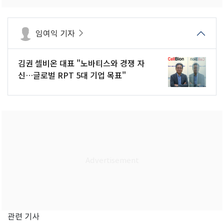
임여익 기자
김권 셀비온 대표 "노바티스와 경쟁 자
신…글로벌 RPT 5대 기업 목표"
관련 기사