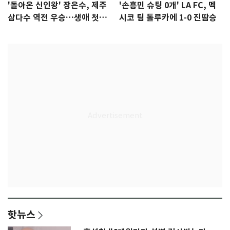
'돌아온 신인왕' 장은수, 제주
'손흥민 슈팅 0개' LA FC, 멕
삼다수 역전 우승…생애 첫승
시코 팀 톨루카에 1-0 진땀승
감격
핫뉴스