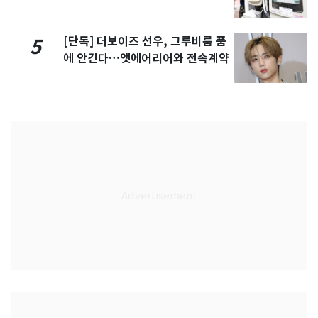
[단독] 더보이즈 선우, 그루비룸 품
5
에 안긴다…앳에어리어와 전속계약