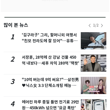
많이 본 뉴스
1
/
2
'김구라子' 그리, 할머니외 여행서
1
"친모 전라도에 잘 있어"…유튜브
서 언급
서장훈, 28억에 산 강남 건물 450
2
억 내놨다…세후 차익 280억 '잭팟'
"10억 버는데 9억 써요?"…삼전男
3
♥닉스女 3:3 단체소개팅 예능 화
제
에어컨 하루 종일 틀면 전기료 29만
4
원…450kWh 넘으면 '요금 폭탄'