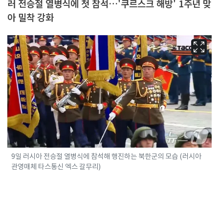
러 전승절 열병식에 첫 참석…'쿠르스크 해방' 1주년 맞
아 밀착 강화
9일 러시아 전승절 열병식에 참석해 행진하는 북한군의 모습 (러시아
관영매체 타스통신 엑스 갈무리)