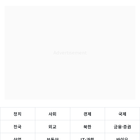
정치
사회
경제
국제
전국
외교
북한
금융·증권
산업
부동산
IT·과학
바이오