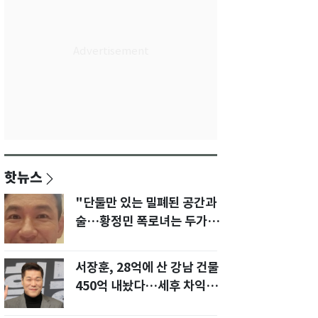
핫뉴스
"단둘만 있는 밀폐된 공간과
술…황정민 폭로녀는 두가지
에 집착했다"
서장훈, 28억에 산 강남 건물
450억 내놨다…세후 차익
280억 '잭팟'