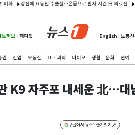
강진에 요동친 수술실…온몸으로 환자 지킨 日 의료진
청주 AG
립토허브
해피펫
English
노동신
|
|
증권
산업
부동산
ITㆍ과학
바이오
생활ㆍ문화
연예
한판 K9 자주포 내세운 北…대
구글에서 뉴스1 즐겨찾기