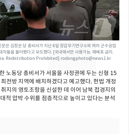
의실에 남자가 있어
요"…경찰 수사
전남광주 화정역 인근서
8
교통사고로 40대 심정
지…6명 부상
동신문은 김정은 당 총비서가 지난 6일 장갑무기연구소와 여러 군수공업
[단독]중수청 가는 검찰
9
차들을 돌아봤다고 보도했다. [국내에서만 사용가능. 재배포 금지.
수사관 경력 합산 추
rea. Redistribution Prohibited] rodongphoto@news1.kr
진…법무사·집행관 '혜
택' 유지
북한 노동당 총비서가 서울을 사정권에 두는 신형 15
축구협회, 외국인 심판
10
 최전방 지역에 배치하겠다고 예고했다. 헌법 개정
들 10여명 대상 '성 접
는 취지의 영토조항을 신설한 데 이어 남북 접경지의
대' 의혹…월드컵·올림
대적 압박 수위를 점층적으로 높이고 있다는 분석
픽 예선 등