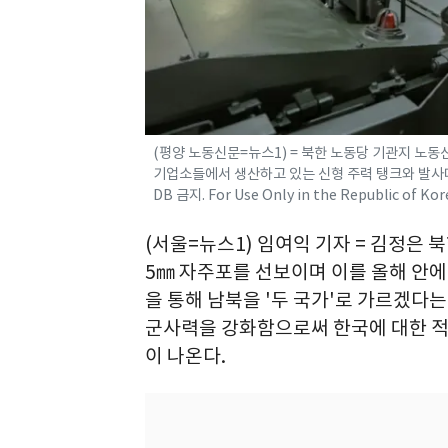
(평양 노동신문=뉴스1) = 북한 노동당 기관지 노
기업소들에서 생산하고 있는 신형 주력 탱크와 발사대
DB 금지. For Use Only in the Republic of Ko
(서울=뉴스1) 임여익 기자 = 김정은 
5㎜ 자주포를 선보이며 이를 올해 안에
을 통해 남북을 '두 국가'로 가르겠다
군사력을 강화함으로써 한국에 대한 적
이 나온다.