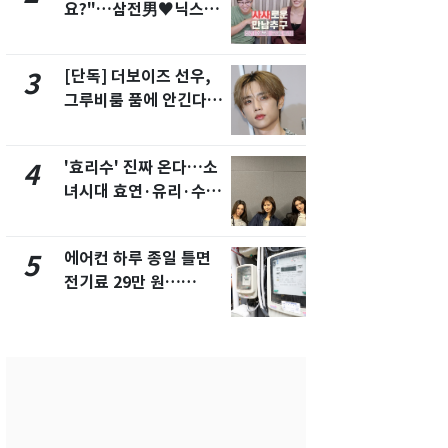
요?"…삼전男♥닉스女
의실에 남자
3:3 단체소개팅 예능 화
요"…경찰 
제
[단독] 더보이즈 선우,
전남광주 화
3
8
그루비룸 품에 안긴다…
교통사고로 
앳에어리어와 전속계약
지…6명 부
'효리수' 진짜 온다…소
[단독]중수
4
9
녀시대 효연·유리·수영
수사관 경력
유닛 출격 [N이슈]
진…법무사·
택' 유지
에어컨 하루 종일 틀면
축구협회, 
5
10
전기료 29만 원…
들 10여명 대
450kWh 넘으면 '요금
대' 의혹…
폭탄'
픽 예선 등