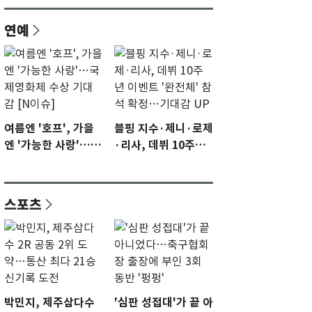
연예
여름엔 '호프', 가을
블핑 지수·제니·로제
엔 '가능한 사랑'…국
·리사, 데뷔 10주년
제영화제 수상 기대
이벤트 '완전체' 참석
감 [N이슈]
확정…기대감 UP
스포츠
박민지, 제주삼다수
'심판 성접대'가 끝 아