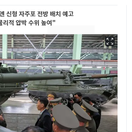
 신형 자주포 전방 배치 예고
 물리적 압박 수위 높여"
13호 태풍 '돌핀' 日오
6
키나와·가고시마현 접
근…26만명 대피령
"캐리비안 베이 여자 탈
7