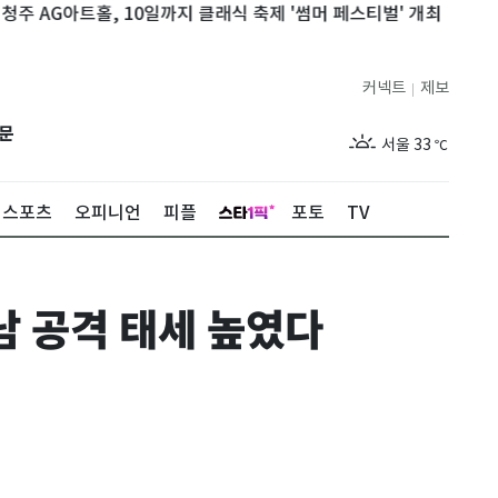
아트홀, 10일까지 클래식 축제 '썸머 페스티벌' 개최
'채널십오야'
커넥트
제보
|
제주
29
℃
문
서울
33
℃
부산
29
℃
스포츠
오피니언
피플
포토
TV
대구
32
℃
인천
32
℃
남 공격 태세 높였다
광주
32
℃
대전
34
℃
울산
30
℃
강릉
27
℃
제주
29
℃