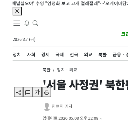
널십오야' 수영 "엄정화 보고 고개 절레절레"…'오케이마담2' 비화
크
2026.8.7 (금)
북한
정치
사회
경제
국제
전국
외교
금융ㆍ
북한
정치ㆍ외교
'서울 사정권' 북
가
임여익 기자
업데이트 2026.05.08 오후 12:08