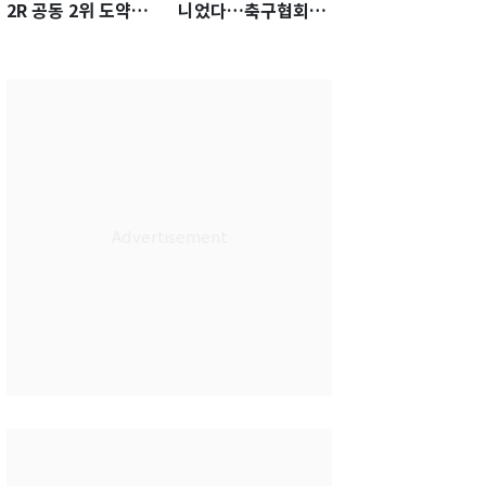
2R 공동 2위 도약…
니었다…축구협회장
통산 최다 21승 신기
출장에 부인 3회 동반
록 도전
'펑펑'