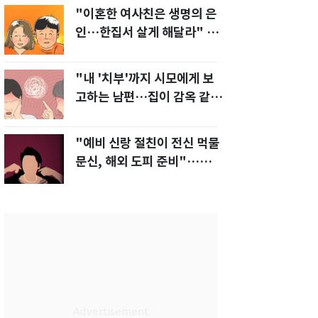
"이혼한 여사친은 생명의 은
인…한집서 살게 해달라" 남
편 요구에 '절망'
"내 '치부'까지 시모에게 보
고하는 남편…집이 감옥 같
다" 아내 고통
"예비 신랑 절친이 전신 먹물
문신, 해외 도피 준비"…예비
신부 '혼란'