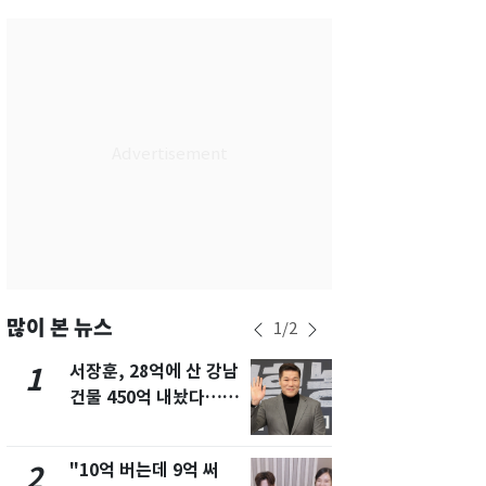
서울
33
℃
부산
29
℃
대구
32
℃
인천
32
℃
광주
32
℃
대전
34
℃
울산
30
℃
강릉
27
℃
많이 본 뉴스
1
/
2
제주
29
℃
서장훈, 28억에 산 강남
13호 태풍 '
1
6
건물 450억 내놨다…세
키나와·가고
후 차익 280억 '잭팟'
근…26만명
"10억 버는데 9억 써
"캐리비안 
2
7