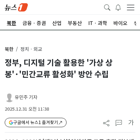
교
북한
금융ㆍ증권
산업
부동산
ITㆍ과학
바이오
생
북한
정치ㆍ외교
정부, 디지털 기술 활용한 '가상 상
봉'·'민간교류 활성화' 방안 수립
유민주 기자
2025.12.31 오전 11:38
가
구글에서 뉴스1 즐겨찾기