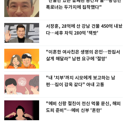
"단둘만 있는 밀폐된 공간과 술…황정민
폭로녀는 두가지에 집착했다"
서장훈, 28억에 산 강남 건물 450억 내놨
다…세후 차익 280억 '잭팟'
"이혼한 여사친은 생명의 은인…한집서
살게 해달라" 남편 요구에 '절망'
"내 '치부'까지 시모에게 보고하는 남
편…집이 감옥 같다" 아내 고통
"예비 신랑 절친이 전신 먹물 문신, 해외
도피 준비"…예비 신부 '혼란'