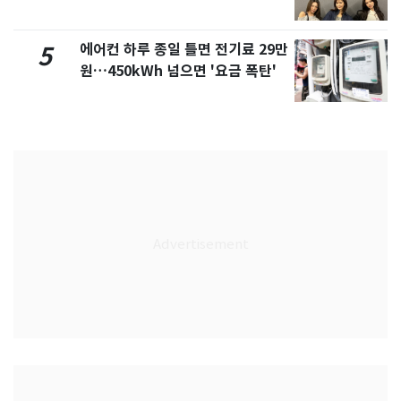
에어컨 하루 종일 틀면 전기료 29만
5
원…450kWh 넘으면 '요금 폭탄'