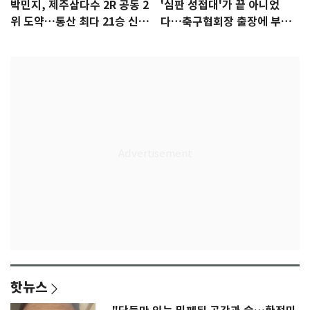
박민지, 제주삼다수 2R 공동 2
'심판 성접대'가 끝 아니었
위 도약…통산 최다 21승 신기
다…축구협회장 출장에 부인
록 도전
3회 동반 '펑펑'
핫뉴스