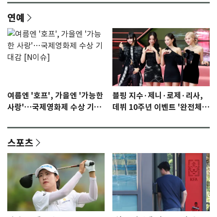
연예
여름엔 '호프', 가을엔 '가능한
블핑 지수·제니·로제·리사,
사랑'…국제영화제 수상 기대
데뷔 10주년 이벤트 '완전체'
감 [N이슈]
참석 확정…기대감 UP
스포츠