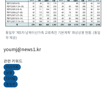
통일부 '제5차 남북이산가족 교류촉진 기본계획' 화상상봉 현황. (통일
부 제공)
youmj@news1.kr
관련 키워드
이산가족
상봉
디지털
통일부