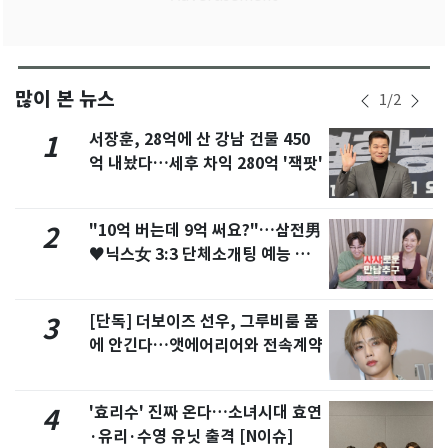
많이 본 뉴스
1
/
2
서장훈, 28억에 산 강남 건물 450
1
억 내놨다…세후 차익 280억 '잭팟'
"10억 버는데 9억 써요?"…삼전男
2
♥닉스女 3:3 단체소개팅 예능 화
제
[단독] 더보이즈 선우, 그루비룸 품
3
에 안긴다…앳에어리어와 전속계약
'효리수' 진짜 온다…소녀시대 효연
4
·유리·수영 유닛 출격 [N이슈]