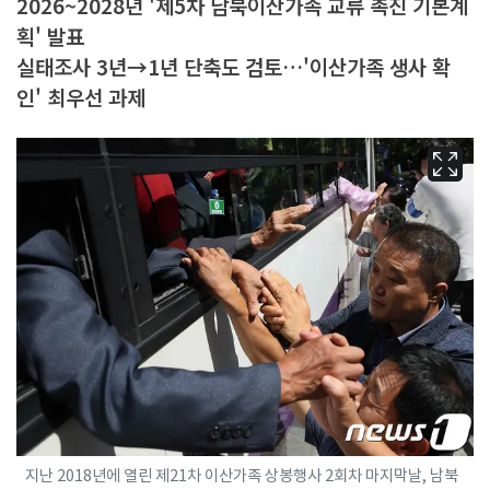
2026~2028년 '제5차 남북이산가족 교류 촉진 기본계
획' 발표
실태조사 3년→1년 단축도 검토…'이산가족 생사 확
인' 최우선 과제
지난 2018년에 열린 제21차 이산가족 상봉행사 2회차 마지막날, 남북