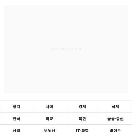
정치
사회
경제
국제
전국
외교
북한
금융·증권
산업
부동산
IT·과학
바이오