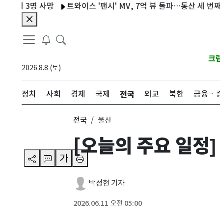
서 3명 사망
트와이스 '팬시' MV, 7억 뷰 돌파…통산 세 번째 기록
크
2026.8.8 (토)
전국
정치
사회
경제
국제
외교
북한
금융ㆍ
전국
울산
[오늘의 주요 일정] 
가
박정현 기자
2026.06.11 오전 05:00