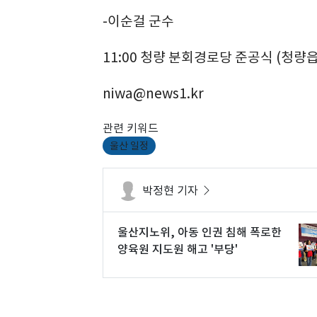
-이순걸 군수
11:00 청량 분회경로당 준공식 (청량읍 
niwa@news1.kr
관련 키워드
울산 일정
박정현 기자
울산지노위, 아동 인권 침해 폭로한
양육원 지도원 해고 '부당'