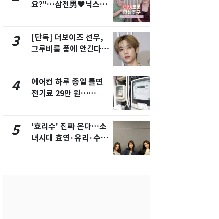
요?"…삼전男♥닉스女
속…전국 곳곳
3:3 단체소개팅 예능 화
날씨]
제
[단독] 더보이즈 선우,
[단독] 경찰,
3
8
그루비룸 품에 안긴다…
제작사 회장
앳에어리어와 전속계약
시장법 위반
에어컨 하루 종일 틀면
[단독]중수
4
9
전기료 29만 원…
수사관 경력
450kWh 넘으면 '요금
진…법무사·
폭탄'
택' 유지
'효리수' 진짜 온다…소
"캐리비안 
5
10
녀시대 효연·유리·수영
의실에 남자
유닛 출격 [N이슈]
요"…경찰 