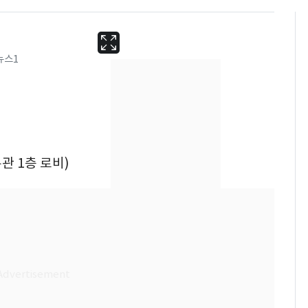
뉴스1
관 1층 로비)
13호 태풍 '돌핀' 日오
6
키나와·가고시마현 접
근…26만명 대피령
낮 최고 37도 폭염 계
7