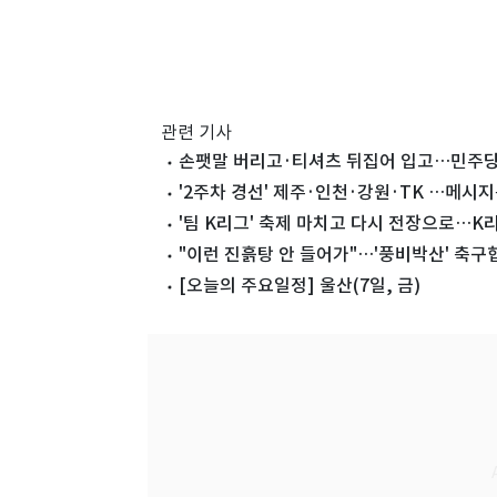
관련 기사
손팻말 버리고·티셔츠 뒤집어 입고…민주당
'2주차 경선' 제주·인천·강원·TK …메시지
'팀 K리그' 축제 마치고 다시 전장으로…K리
"이런 진흙탕 안 들어가"…'풍비박산' 축구협
[오늘의 주요일정] 울산(7일, 금)