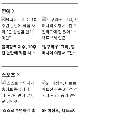
연예
블랙핑크 지수, 10주
'김구라子' 그리, 할
년 논란에 직접 사과
머니외 여행서 "친모
"큰 섭섭함 안겨 미
전라도에 잘 있어"…
안"
유튜브서 언급
스포츠
'스스로 투명하게 홍
SF 이정후, 디트로이