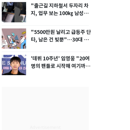
"출근길 지하철서 두자리 차
지, 업무 보는 100㎏ 남성…
부딪히면 신경질"
"5500만원 날리고 급등주 단
타, 남은 건 빚뿐"…30대 여
성 파혼 위기
'데뷔 10주년' 임영웅 "20여
명의 팬들로 시작해 여기까
지…진심 감사"