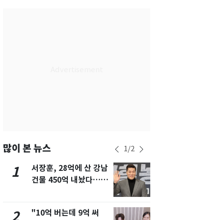
서울
32
℃
부산
30
℃
대구
29
℃
인천
34
℃
광주
33
℃
대전
27
℃
울산
30
℃
강릉
21
℃
많이 본 뉴스
1
/
2
제주
29
℃
서장훈, 28억에 산 강남
13호 태풍 '
1
6
건물 450억 내놨다…세
키나와·가고
후 차익 280억 '잭팟'
근…26만명
"10억 버는데 9억 써
낮 최고 37
2
7