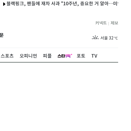
랙핑크, 팬들에 재차 사과 "10주년, 중요한 거 알아…미안"
"농
커넥트
제보
|
제주
29
℃
문
서울
32
℃
부산
30
℃
스포츠
오피니언
피플
포토
TV
대구
29
℃
인천
34
℃
광주
33
℃
대전
27
℃
울산
30
℃
강릉
21
℃
제주
29
℃