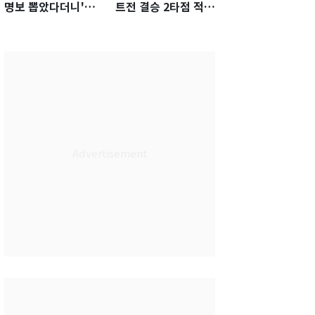
명보 뽑았다더니'…2
트전 결승 2타점 적시
년 만에 말 바꾼 이임
타…5-2 승리 견인
생