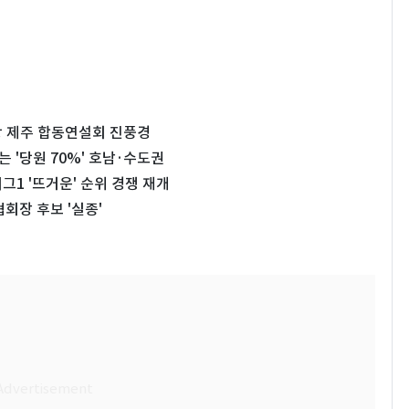
 제주 합동연설회 진풍경
는 '당원 70%' 호남·수도권
그1 '뜨거운' 순위 경쟁 재개
회장 후보 '실종'