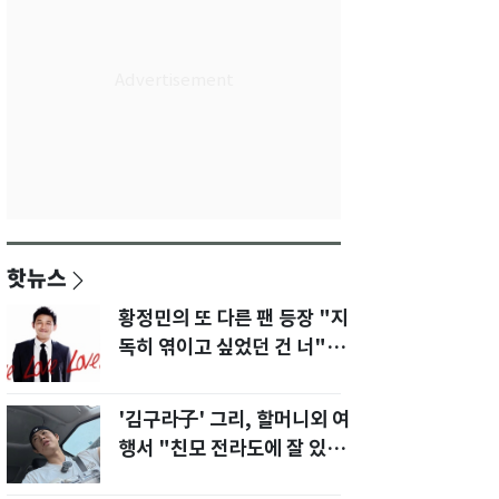
핫뉴스
황정민의 또 다른 팬 등장 "지
독히 엮이고 싶었던 건 너" 폭
로녀 직격
'김구라子' 그리, 할머니외 여
행서 "친모 전라도에 잘 있
어"…유튜브서 언급