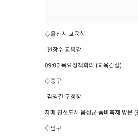
◇울산시 교육청
-천창수 교육감
09:00 목요정책회의 (교육감실)
◇중구
-김영길 구청장
자매 친선도시 음성군 품바축제 방문 (
◇남구