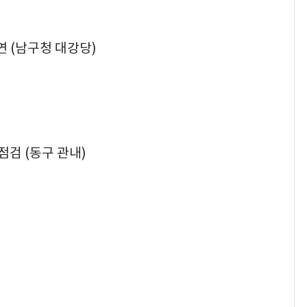
연 (남구청 대강당)
점검 (동구 관내)