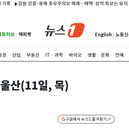
강원 강릉·동해 호우주의보 해제…태백·삼척 특보는 유지
블
립토허브
해피펫
English
노동신
|
|
증권
산업
부동산
ITㆍ과학
바이오
생활ㆍ문화
연예
울산(11일, 목)
구글에서 뉴스1 즐겨찾기