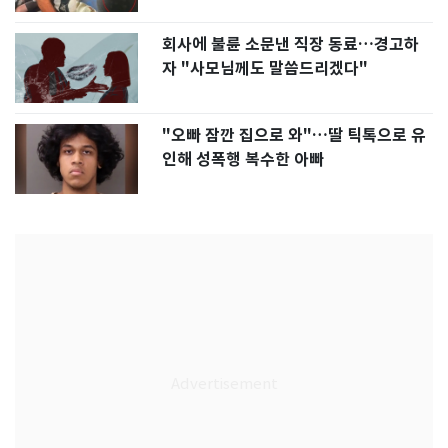
회사에 불륜 소문낸 직장 동료…경고하
자 "사모님께도 말씀드리겠다"
"오빠 잠깐 집으로 와"…딸 틱톡으로 유
인해 성폭행 복수한 아빠