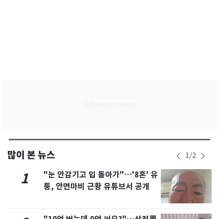
많이 본 뉴스
1
/
2
"눈 안감기고 입 돌아가"…'8혼' 유
1
퉁, 안면마비 근황 유튜브서 공개