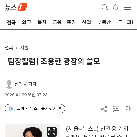
전국
제
외교
북한
금융ㆍ증권
산업
부동산
ITㆍ과학
전국
서울
[팀장칼럼] 조용한 광장의 쓸모
신건웅 기자
2026.04.29 오전 07:28
가
구글에서 뉴스1 즐겨찾기
(서울=뉴스1) 신건웅 기자