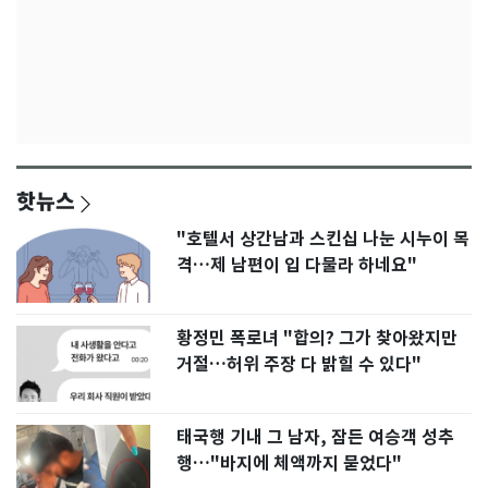
핫뉴스
"호텔서 상간남과 스킨십 나눈 시누이 목
격…제 남편이 입 다물라 하네요"
황정민 폭로녀 "합의? 그가 찾아왔지만
거절…허위 주장 다 밝힐 수 있다"
태국행 기내 그 남자, 잠든 여승객 성추
행…"바지에 체액까지 묻었다"