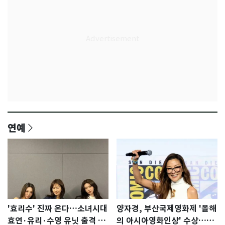
연예
'효리수' 진짜 온다…소녀시대
양자경, 부산국제영화제 '올해
효연·유리·수영 유닛 출격 [N
의 아시아영화인상' 수상…15