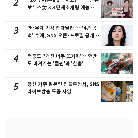
"10억 버는데 9억 써요?"…삼전男
2
♥닉스女 3:3 단체소개팅 예능 화
제
"배우계 기강 잡아달라"…'4년 공
3
백' 수애, SNS 오픈·프로필 공개
화제
태풍도 "거긴 너무 뜨거워"…한반
4
도 비켜가는 '돌핀'과 '찬홈'
용산 거주 일본인 인플루언서, SNS
5
라이브방송 도중 사망