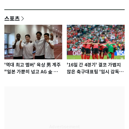
이슈]
년만에 부산 온다
스포츠
'역대 최고 멤버' 육상 男 계주
'16일 간 4경기' 결코 가볍지
"일본 가뿐히 넘고 AG 金 따겠
않은 축구대표팀 '임시 감독'
다"
무게