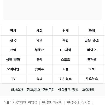
정치
사회
경제
국제
전국
외교
북한
금융·증권
산업
부동산
IT·과학
바이오
생활·문화
연예
스포츠
연재물
오피니언
핫이슈
피플
포토
TV
속보
인기뉴스
주요뉴스
회사소개
광고/제휴·구매문의
이용약관·정책
고충처리
대표이사/발행인 : 이영섭
|
편집인 : 채원배
|
편집국장 : 김기성
|