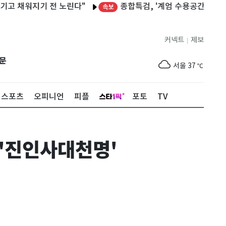
종합특검, '계엄 수용공간 확보' 신용해
채워지기 전 노린다"
속보
커넥트
제보
|
제주
31
℃
문
서울
37
℃
부산
35
℃
스포츠
오피니언
피플
포토
TV
대구
39
℃
인천
37
℃
 '진인사대천명'
광주
38
℃
대전
37
℃
울산
33
℃
강릉
31
℃
제주
31
℃