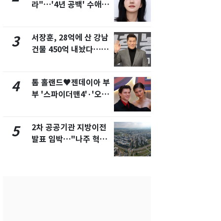
라"…'4년 공백' 수애,
의실에 남자
SNS 오픈·프로필 공개
요"…경찰 
화제
서장훈, 28억에 산 강남
2600만명 
3
8
건물 450억 내놨다…세
나나킥 베이
후 차익 280억 '잭팟'
의 깜짝 선물
톰 홀랜드♥젠데이아 부
축구협회, 
4
9
부 '스파이더맨4'·'오디
들 10여명 대
세이'로 극장 장악
대' 의혹…
픽 예선 등
2차 공공기관 지방이전
美 상원 클
5
10
발표 임박…"나주 혁신
리 난항…민
도시 최적"
·AML 보완