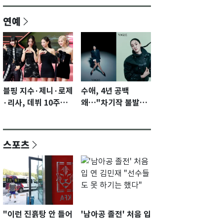
연예
블핑 지수·제니·로제
수애, 4년 공백
·리사, 데뷔 10주년
왜…"차기작 불발…
이벤트 '완전체' 참석
계속 편성 기다리고
확정…기대감 UP
있다"
스포츠
"이런 진흙탕 안 들어
'남아공 졸전' 처음 입