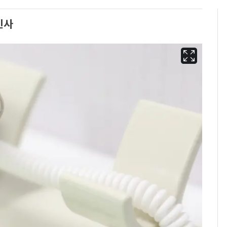
인사
에어컨 하루 종일 틀면
6
전기료 29만 원…
450kWh 넘으면 '요금
폭탄'
"캐리비안 베이 여자 탈
7