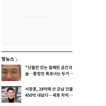
핫뉴스
"단둘만 있는 밀폐된 공간과
술…황정민 폭로녀는 두가지
에 집착했다"
서장훈, 28억에 산 강남 건물
450억 내놨다…세후 차익
280억 '잭팟'