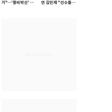
가"…'풍비박산' 축
연 김민재 "선수들도
구협회장 후보 '실종'
못 하기는 했다"