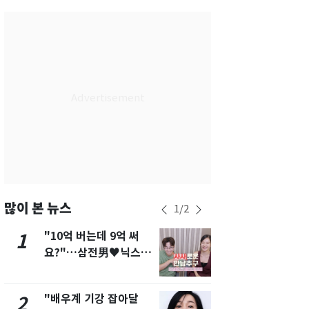
서울
37
℃
부산
35
℃
대구
39
℃
인천
37
℃
광주
38
℃
대전
37
℃
울산
33
℃
강릉
31
℃
많이 본 뉴스
1
/
2
제주
31
℃
"10억 버는데 9억 써
에어컨 하루
1
6
요?"…삼전男♥닉스女
전기료 29만
3:3 단체소개팅 예능 화
450kWh 
제
폭탄'
"배우계 기강 잡아달
"캐리비안 
2
7