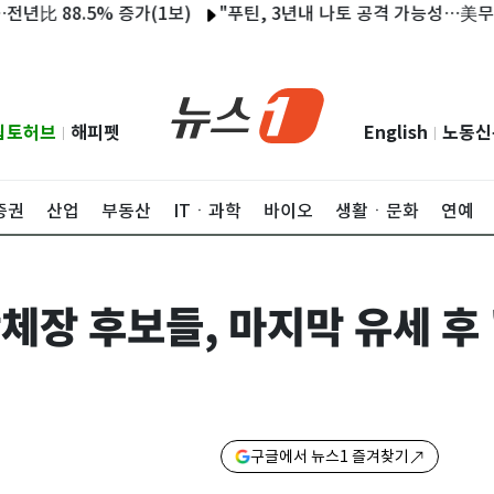
88.5% 증가(1보)
"푸틴, 3년내 나토 공격 가능성…美무기고 
립토허브
해피펫
English
노동신
|
|
증권
산업
부동산
ITㆍ과학
바이오
생활ㆍ문화
연예
체장 후보들, 마지막 유세 후
구글에서 뉴스1 즐겨찾기