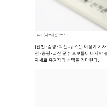
투표.(자료사진)/뉴스1
(진천·증평·괴산=뉴스1) 이성기 기자 
천·증평·괴산 군수 후보들이 마지막
자세로 유권자의 선택을 기다린다.