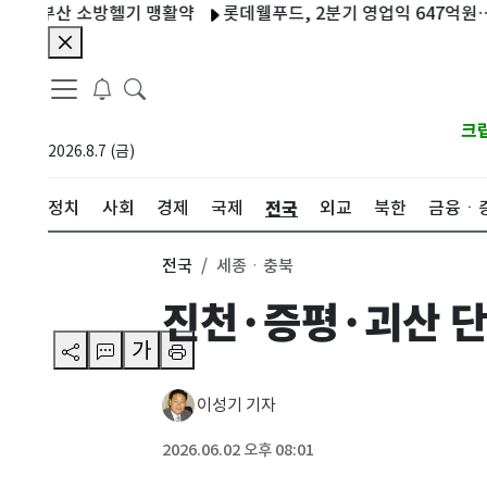
…부산 소방헬기 맹활약
롯데웰푸드, 2분기 영업익 647억원…전년比 
크
2026.8.7 (금)
전국
정치
사회
경제
국제
외교
북한
금융ㆍ
전국
세종ㆍ충북
진천·증평·괴산 단
가
이성기 기자
2026.06.02 오후 08:01