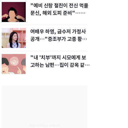
"예비 신랑 절친이 전신 먹물
문신, 해외 도피 준비"…예비
신부 '혼란'
여배우 하영, 금수저 가정사
공개…"증조부가 고종 황제
주치의"
"내 '치부'까지 시모에게 보
고하는 남편…집이 감옥 같
다" 아내 고통