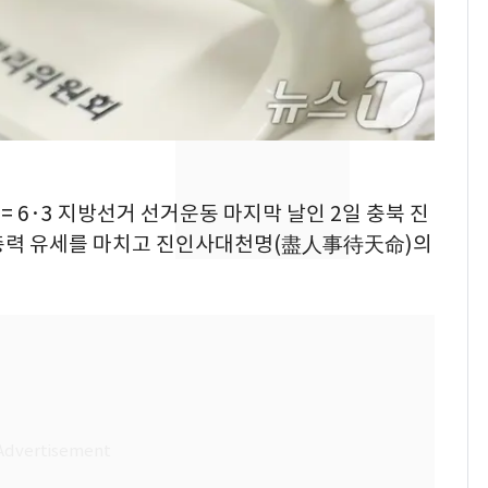
의실에 남자가 있어
요"…경찰 수사
2600만명 사로잡은 '바
8
나나킥 베이비'…농심
의 깜짝 선물
축구협회, 외국인 심판
9
들 10여명 대상 '성 접
= 6·3 지방선거 선거운동 마지막 날인 2일 충북 진
대' 의혹…월드컵·올림
 총력 유세를 마치고 진인사대천명(盡人事待天命)의
픽 예선 등
美 상원 클래리티법 처
10
리 난항…민주당 "윤리
·AML 보완 우선"