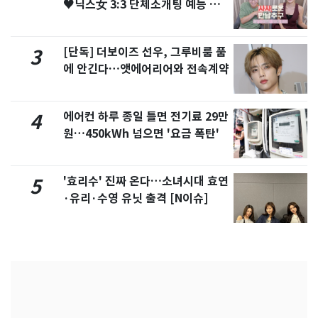
♥닉스女 3:3 단체소개팅 예능 화
제
[단독] 더보이즈 선우, 그루비룸 품
3
에 안긴다…앳에어리어와 전속계약
에어컨 하루 종일 틀면 전기료 29만
4
원…450kWh 넘으면 '요금 폭탄'
'효리수' 진짜 온다…소녀시대 효연
5
·유리·수영 유닛 출격 [N이슈]