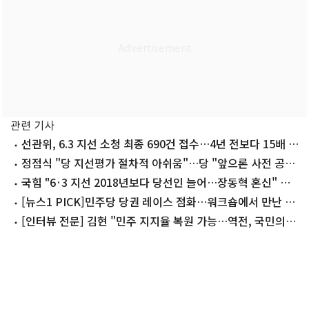
관련 기사
선관위, 6.3 지선 소청 최종 690건 접수…4년 전보다 15배 폭
증(종합)
정점식 "당 지선평가 절차적 아쉬움"…당 "앞으론 사전 공
유"
국힘 "6·3 지선 2018년보다 당선인 늘어…장동혁 혼신" 자
평
[뉴스1 PICK]민주당 당권 레이스 점화…워크숍에서 만난 정
청래·김민석
[인터뷰 전문] 김현 "민주 지지율 복원 가능…역전, 국민의힘
잘해서 아냐"