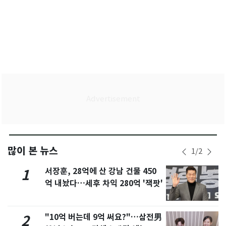
많이 본 뉴스
1
/
2
서장훈, 28억에 산 강남 건물 450
1
억 내놨다…세후 차익 280억 '잭팟'
"10억 버는데 9억 써요?"…삼전男
2