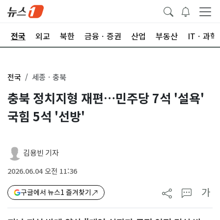
제
전국
외교
북한
금융ㆍ증권
산업
부동산
ITㆍ과학
전국
세종ㆍ충북
충북 정치지형 재편…민주당 7석 '설욕'
국힘 5석 '선방'
김용빈 기자
2026.06.04 오전 11:36
가
구글에서 뉴스1 즐겨찾기