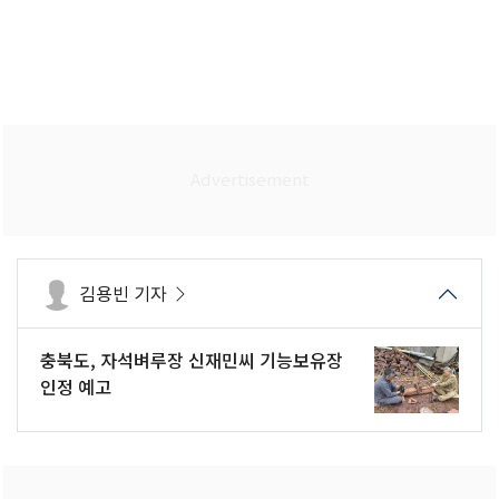
김용빈 기자
충북도, 자석벼루장 신재민씨 기능보유장
인정 예고