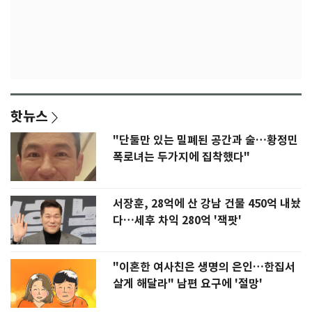
핫뉴스
"단둘만 있는 밀폐된 공간과 술…황정민
폭로녀는 두가지에 집착했다"
서장훈, 28억에 산 강남 건물 450억 내놨
다…세후 차익 280억 '잭팟'
"이혼한 여사친은 생명의 은인…한집서
살게 해달라" 남편 요구에 '절망'