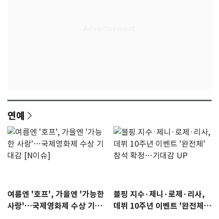
연예
여름엔 '호프', 가을엔 '가능한
블핑 지수·제니·로제·리사,
사랑'…국제영화제 수상 기대
데뷔 10주년 이벤트 '완전체'
감 [N이슈]
참석 확정…기대감 UP