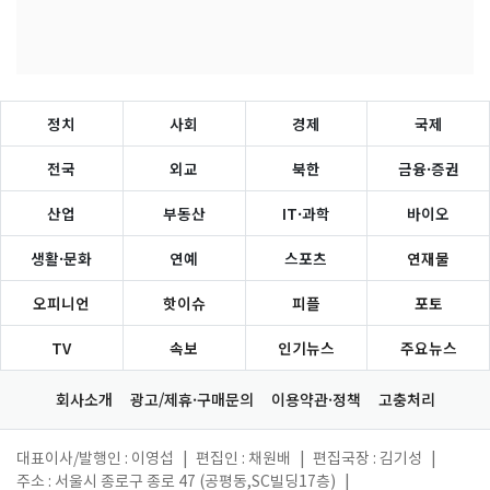
정치
사회
경제
국제
전국
외교
북한
금융·증권
산업
부동산
IT·과학
바이오
생활·문화
연예
스포츠
연재물
오피니언
핫이슈
피플
포토
TV
속보
인기뉴스
주요뉴스
회사소개
광고/제휴·구매문의
이용약관·정책
고충처리
대표이사/발행인 : 이영섭
|
편집인 : 채원배
|
편집국장 : 김기성
|
주소 : 서울시 종로구 종로 47 (공평동,SC빌딩17층)
|