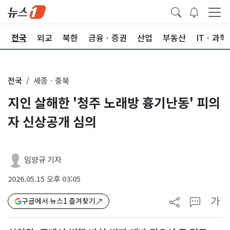
제
전국
외교
북한
금융ㆍ증권
산업
부동산
ITㆍ과학
전국
세종ㆍ충북
지인 살해한 '청주 노래방 흉기난동' 피의
자 신상공개 심의
임양규 기자
2026.05.15 오후 03:05
가
구글에서 뉴스1 즐겨찾기