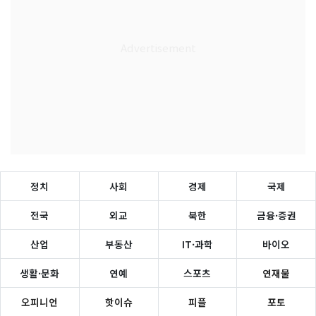
정치
사회
경제
국제
전국
외교
북한
금융·증권
산업
부동산
IT·과학
바이오
생활·문화
연예
스포츠
연재물
오피니언
핫이슈
피플
포토