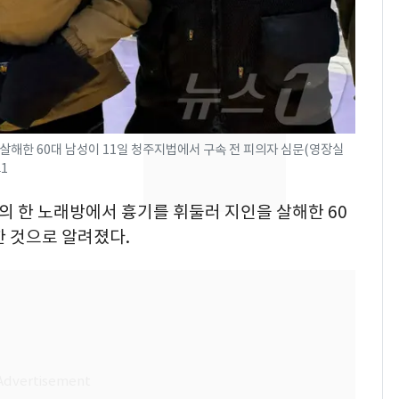
의실에 남자가 있어
요"…경찰 수사
전남광주 화정역 인근서
8
교통사고로 40대 심정
지…6명 부상
[단독]중수청 가는 검찰
9
살해한 60대 남성이 11일 청주지법에서 구속 전 피의자 심문(영장실
1
수사관 경력 합산 추
진…법무사·집행관 '혜
주의 한 노래방에서 흉기를 휘둘러 지인을 살해한 60
택' 유지
축구협회, 외국인 심판
10
한 것으로 알려졌다.
들 10여명 대상 '성 접
대' 의혹…월드컵·올림
픽 예선 등