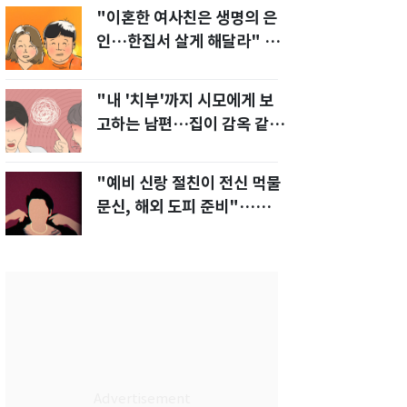
"이혼한 여사친은 생명의 은
인…한집서 살게 해달라" 남
편 요구에 '절망'
"내 '치부'까지 시모에게 보
고하는 남편…집이 감옥 같
다" 아내 고통
"예비 신랑 절친이 전신 먹물
문신, 해외 도피 준비"…예비
신부 '혼란'