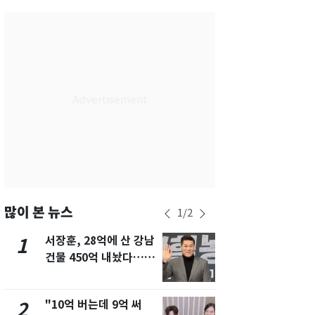
서울
33
℃
부산
29
℃
대구
32
℃
인천
32
℃
광주
32
℃
대전
34
℃
울산
30
℃
강릉
27
℃
많이 본 뉴스
1
/
2
제주
29
℃
서장훈, 28억에 산 강남
13호 태풍 '
1
6
건물 450억 내놨다…세
키나와·가고
후 차익 280억 '잭팟'
근…26만명
"10억 버는데 9억 써
"캐리비안 
2
7