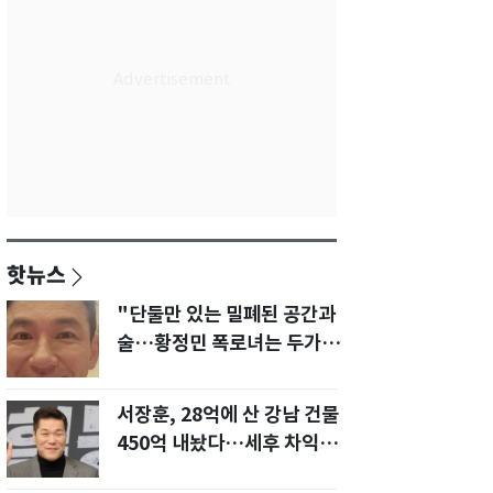
핫뉴스
"단둘만 있는 밀폐된 공간과
술…황정민 폭로녀는 두가지
에 집착했다"
서장훈, 28억에 산 강남 건물
450억 내놨다…세후 차익
280억 '잭팟'