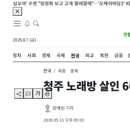
십오야' 수영 "엄정화 보고 고개 절레절레"…'오케이마담2' 비화
크
2026.8.7 (금)
전국
정치
사회
경제
국제
외교
북한
금융ㆍ
전국
세종ㆍ충북
청주 노래방 살인 
가
장예린 기자
2026.05.11 오후 05:03