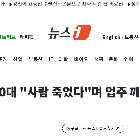
강진에 요동친 수술실…온몸으로 환자 지킨 日 의료진
청주 AG아트
립토허브
해피펫
English
노동신
|
|
증권
산업
부동산
ITㆍ과학
바이오
생활ㆍ문화
연예
60대 "사람 죽었다"며 업주
구글에서 뉴스1 즐겨찾기