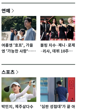
연예
여름엔 '호프', 가을
블핑 지수·제니·로제
엔 '가능한 사랑'…국
·리사, 데뷔 10주년
제영화제 수상 기대
이벤트 '완전체' 참석
감 [N이슈]
확정…기대감 UP
스포츠
박민지, 제주삼다수
'심판 성접대'가 끝 아