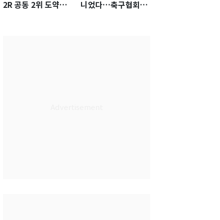
2R 공동 2위 도약…
니었다…축구협회장
통산 최다 21승 신기
출장에 부인 3회 동반
록 도전
'펑펑'