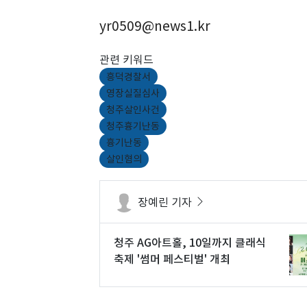
yr0509@news1.kr
관련 키워드
흥덕경찰서
영장실질심사
청주살인사건
청주흉기난동
흉기난동
살인혐의
장예린 기자
청주 AG아트홀, 10일까지 클래식
축제 '썸머 페스티벌' 개최