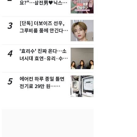
요?"…삼전男♥닉스女
의실에 남자
3:3 단체소개팅 예능 화
요"…경찰 
제
[단독] 더보이즈 선우,
전남광주 화
3
8
그루비룸 품에 안긴다…
교통사고로 
앳에어리어와 전속계약
지…6명 부
'효리수' 진짜 온다…소
[단독]중수
4
9
녀시대 효연·유리·수영
수사관 경력
유닛 출격 [N이슈]
진…법무사·
택' 유지
에어컨 하루 종일 틀면
축구협회, 
5
10
전기료 29만 원…
들 10여명 대
450kWh 넘으면 '요금
대' 의혹…
폭탄'
픽 예선 등