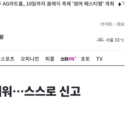
홀, 10일까지 클래식 축제 '썸머 페스티벌' 개최
'채널십오야' 나
커넥트
제보
|
제주
29
℃
문
서울
33
℃
부산
29
℃
스포츠
오피니언
피플
포토
TV
대구
32
℃
인천
32
℃
 깨워…스스로 신고
광주
32
℃
대전
34
℃
울산
30
℃
강릉
27
℃
제주
29
℃