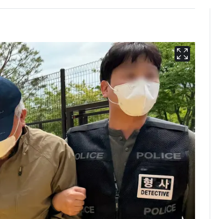
13호 태풍 '돌핀' 日오
6
키나와·가고시마현 접
근…26만명 대피령
"캐리비안 베이 여자 탈
7